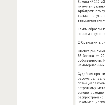
Закона № 229-ФЗ
интеллектуальн
Арбитражного су
только на уже 
взыскателя, пос
Таким образом, 
праве и отсутств
2. Оценка интел
Оценка рыночной
85 Закона № 229
собственности.
нематериальных а
Судебная практи
рассмотрел дело
потенциала комм
затратному мето
основе доходно
распространен
некоммерциализи