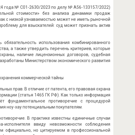
24 года № С01-2630/2023 по делу № А56-133157/2022)
тельной стоимости» без анализа динамики продаж
нак с низкой узнаваемостью может не иметь рыночной
проблему для взыскателей: суд может признать актив
ь обязательность использования комбинированного
тва, а также утвердить перечень критериев, которые
охраны, наличие лицензионных договоров, судебная
ь разработаны Министерством экономического развития
сохранения коммерческой тайны
ьных прав. В отличие от патента, его правовая охрана
ормации (статья 1465 ГК РФ). Как только информация
аёт фундаментальное противоречие с процедурой
ия ноу-хау потенциальным покупателям.
ротиворечие. В практике известны единичные случаи
ва-исполнителя ввиду невозможности соблюдения
ом официально, но цитируемом в профессиональной