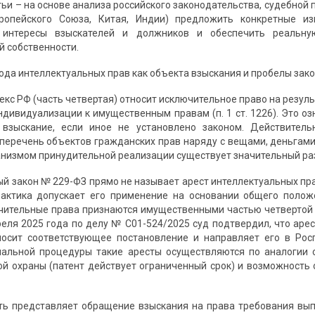
ьи – на основе анализа российского законодательства, судебной 
ропейского Союза, Китая, Индии) предложить конкретные и
ь интересы взыскателей и должников и обеспечить реальн
й собственности.
рода интеллектуальных прав как объекта взыскания и пробелы зак
екс РФ (часть четвертая) относит исключительное право на резул
ндивидуализации к имущественным правам (п. 1 ст. 1226). Это оз
взыскание, если иное не установлено законом. Действитель
 перечень объектов гражданских прав наряду с вещами, деньгам
низмом принудительной реализации существует значительный ра
й закон № 229-ФЗ прямо не называет арест интеллектуальных пра
рактика допускает его применение на основании общего полож
чительные права признаются имущественными частью четвертой Г
реля 2025 года по делу № С01-524/2025 суд подтвердил, что арес
осит соответствующее постановление и направляет его в Росп
иальной процедуры такие аресты осуществляются по аналогии 
ой охраны (патент действует ограниченный срок) и возможност
ь представляет обращение взыскания на права требования вып