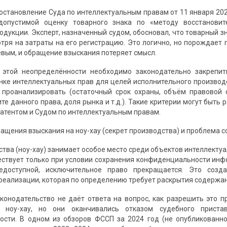
постановление Суда по интеллектуальным правам от 11 января 20
допустимой оценку товарного знака по «методу восстанови
одукции. Эксперт, назначенный судом, обосновал, что товарный з
отря на затраты на его регистрацию. Это логично, но порождает 
евым, и обращение взыскания потеряет смысл.
 этой неопределённости необходимо законодательно закрепит
нке интеллектуальных прав для целей исполнительного производс
 проанализировать (остаточный срок охраны, объём правовой 
те данного права, доля рынка и т.д.). Такие критерии могут быт
патентом и Судом по интеллектуальным правам.
ращения взыскания на ноу-хау (секрет производства) и проблема 
тва (ноу-хау) занимает особое место среди объектов интеллектуал
ествует только при условии сохранения конфиденциальности инф
едоступной, исключительное право прекращается. Это созд
реализации, которая по определению требует раскрытия содержан
онодательство не даёт ответа на вопрос, как разрешить это п
 ноу-хау, но они оканчивались отказом судебного приста
ости. В одном из обзоров ФССП за 2024 год (не опубликованн