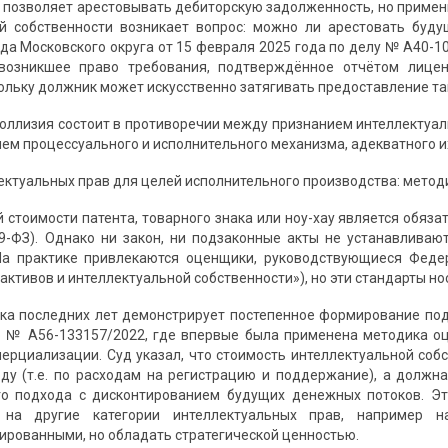
 позволяет арестовывать дебиторскую задолженность, но примен
ой собственности возникает вопрос: можно ли арестовать буд
да Московского округа от 15 февраля 2025 года по делу № А40-10
возникшее право требования, подтверждённое отчётом лицен
кольку должник может искусственно затягивать предоставление та
коллизия состоит в противоречии между признанием интеллекту
ием процессуального и исполнительного механизма, адекватного и
лектуальных прав для целей исполнительного производства: метод
 стоимости патента, товарного знака или ноу-хау является обяза
-ФЗ). Однако ни закон, ни подзаконные акты не устанавливаю
 На практике привлекаются оценщики, руководствующиеся Фе
ктивов и интеллектуальной собственности»), но эти стандарты но
ка последних лет демонстрирует постепенное формирование под
 № А56-133157/2022, где впервые была применена методика оц
ерциализации. Суд указал, что стоимость интеллектуальной соб
ду (т.е. по расходам на регистрацию и поддержание), а долж
го подхода с дисконтированием будущих денежных потоков. Эт
о на другие категории интеллектуальных прав, например 
рованными, но обладать стратегической ценностью.