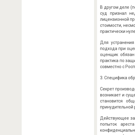
В другом деле (
суд признал не
лицензионной пр
стоимости, несм
практически нул
Для устранения
подхода при оце
оценщик обязан
практика по защи
совместно с Рос
3. Специфика об
Секрет производс
возникает и сущ
становится общ
принудительной 
Действующее зак
попыток ареста
конфиденциальн