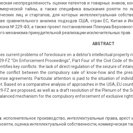
ческая неопределённость оценки патентов и товарных знаков, к
ммерческой тайны, а также специфика взыскания роялти по 
ческих лиц и стартапов, для которых интеллектуальная собст
ове сравнительного анализа подходов США, стран ЕС, Китая и 
кона № 229-ФЗ, а также проект постановления Пленума Верховног
го механизма принудительной реализации исключительных прав.
ABSTRACT
es current problems of foreclosure on a debtor's intellectual property 
9-FZ “On Enforcement Proceedings”, Part Four of the Civil Code of the
ntifies key conflicts: the lack of direct regulation of the seizure of int
he conflict between the compulsory sale of know-how and the preserv
cense agreements. Particular attention is paid to the situation of indiv
set. Based on a comparative analysis of approaches in the USA, EU count
9-FZ are proposed, as well as a draft resolution of the Plenum of the
balanced mechanism for the compulsory enforcement of exclusive right
:
исполнительное производство, интеллектуальные права, арест 
роялти, оценка интеллектуальной собственности, коммерческая тай