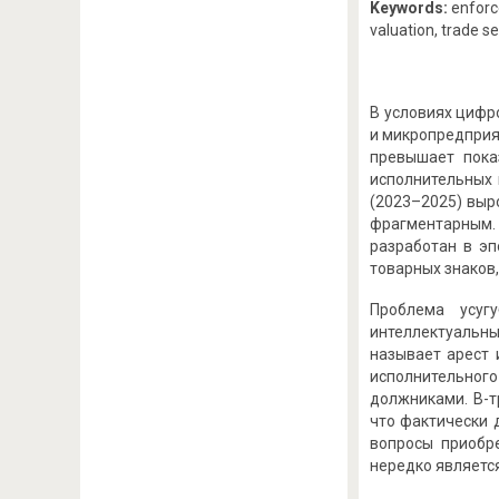
Keywords:
enforce
valuation, trade s
В условиях цифр
и микропредприят
превышает пока
исполнительных 
(2023–2025) выр
фрагментарным. 
разработан в эп
товарных знаков,
Проблема усуг
интеллектуальны
называет арест 
исполнительного
должниками. В-т
что фактически 
вопросы приобр
нередко являетс