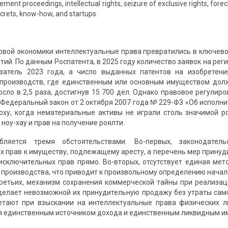
ment proceedings, intellectual rights, seizure of exclusive rights, forec
ecrets, know-how, and startups.
овой экономики интеллектуальные права превратились в ключево
ий. По данным Роспатента, в 2025 году количество заявок на реги
затель 2023 года, а число выданных патентов на изобретен
производств, где единственным или основным имуществом долж
осло в 2,5 раза, достигнув 15 700 дел. Однако правовое регулир
Федеральный закон от 2 октября 2007 года № 229-ФЗ «Об исполни
оху, когда нематериальные активы не играли столь значимой р
 ноу-хау и прав на получение роялти.
убляется тремя обстоятельствами. Во-первых, законодате
х прав к имуществу, подлежащему аресту, а перечень мер принуди
исключительных прав прямо. Во-вторых, отсутствует единая мет
 производства, что приводит к произвольному определению началь
ретьих, механизм сохранения коммерческой тайны при реализаци
делает невозможной их принудительную продажу без утраты само
етают при взыскании на интеллектуальные права физических л
я единственным источником дохода и единственным ликвидным и