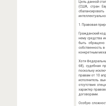
Цель данной стат
(США, стран Ев
сбалансироват
интеллектуально
1. Правовая при
Гражданский код
нему средства и
быть обращено 
собственность в
конкретным меха
Хотя Федеральны
68), судебная п
поскольку исклю
правам от 10 ап
исполнитель вын
отсутствия спец
характер правов
договорами.
Особую сложност