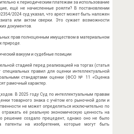
ительно к периодическим платежам за использование
ущие, ещё не начисленные роялти? В постановлении
2354/2024 суд указал, что арест может быть наложен
зиата или актом сверки. Это сужает возможности
ких документов.
альных прав полноценным имуществом в материальном
х природе.
ический вакуум и судебные позиции
тельной стадией перед реализацией на торгах (статья
т специальных правил для оценки интеллектуальной
деральными стандартами оценки (ФСО № 11 «Оценка
сят рамочный характер.
ходов. В 2025 году Суд по интеллектуальным правам
енки товарного знака с учётом его рыночной доли и
ственности не может определяться исключительно по
на отражать её реальную экономическую ценность на
о решение создало прецедент, однако оно не было
на патенты на изобретения, которые могут быть