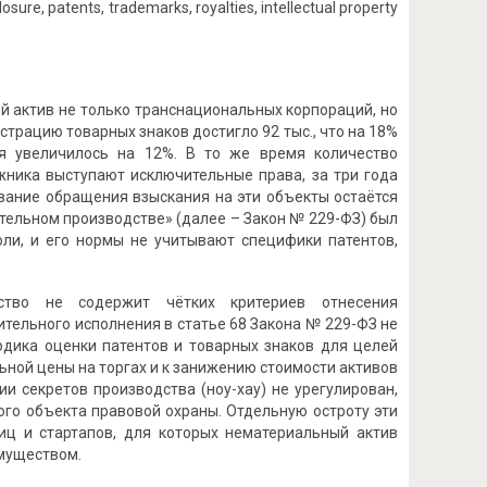
losure, patents, trademarks, royalties, intellectual property
й актив не только транснациональных корпораций, но
страцию товарных знаков достигло 92 тыс., что на 18%
ия увеличилось на 12%. В то же время количество
ника выступают исключительные права, за три года
ование обращения взыскания на эти объекты остаётся
тельном производстве» (далее – Закон № 229-ФЗ) был
оли, и его нормы не учитывают специфики патентов,
льство не содержит чётких критериев отнесения
тельного исполнения в статье 68 Закона № 229-ФЗ не
одика оценки патентов и товарных знаков для целей
ной цены на торгах и к занижению стоимости активов
и секретов производства (ноу-хау) не урегулирован,
го объекта правовой охраны. Отдельную остроту эти
иц и стартапов, для которых нематериальный актив
муществом.