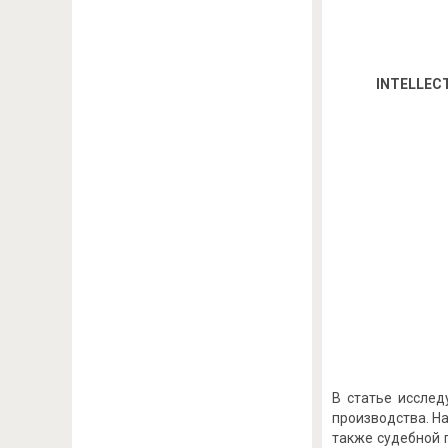
INTELLEC
В статье иссле
производства. Н
также судебной 