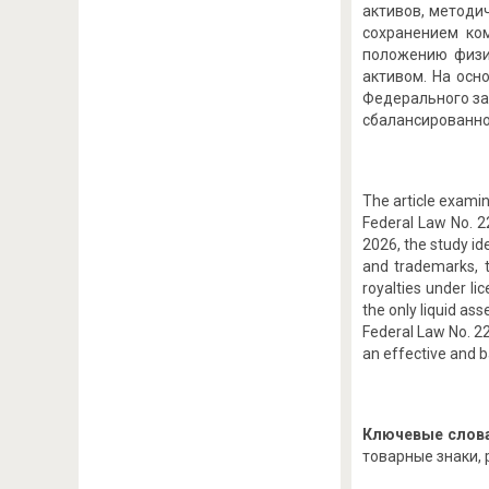
активов, методи
сохранением ко
положению физи
активом. На осн
Федерального за
сбалансированно
The article examin
Federal Law No. 22
2026, the study ide
and trademarks, t
royalties under li
the only liquid as
Federal Law No. 22
an effective and 
Ключевые слова
товарные знаки, 