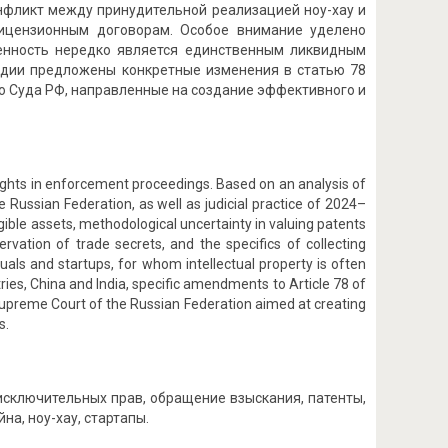
онфликт между принудительной реализацией ноу-хау и
лицензионным договорам. Особое внимание уделено
венность нередко является единственным ликвидным
Индии предложены конкретные изменения в статью 78
о Суда РФ, направленные на создание эффективного и
rights in enforcement proceedings. Based on an analysis of
 Russian Federation, as well as judicial practice of 2024–
angible assets, methodological uncertainty in valuing patents
ation of trade secrets, and the specifics of collecting
iduals and startups, for whom intellectual property is often
ries, China and India, specific amendments to Article 78 of
 Supreme Court of the Russian Federation aimed at creating
s.
исключительных прав, обращение взыскания, патенты,
на, ноу-хау, стартапы.