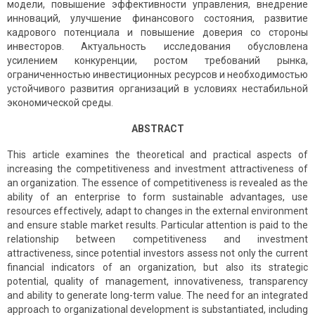
модели, повышение эффективности управления, внедрение
инноваций, улучшение финансового состояния, развитие
кадрового потенциала и повышение доверия со стороны
инвесторов. Актуальность исследования обусловлена
усилением конкуренции, ростом требований рынка,
ограниченностью инвестиционных ресурсов и необходимостью
устойчивого развития организаций в условиях нестабильной
экономической среды.
ABSTRACT
This article examines the theoretical and practical aspects of
increasing the competitiveness and investment attractiveness of
an organization. The essence of competitiveness is revealed as the
ability of an enterprise to form sustainable advantages, use
resources effectively, adapt to changes in the external environment
and ensure stable market results. Particular attention is paid to the
relationship between competitiveness and investment
attractiveness, since potential investors assess not only the current
financial indicators of an organization, but also its strategic
potential, quality of management, innovativeness, transparency
and ability to generate long-term value. The need for an integrated
approach to organizational development is substantiated, including