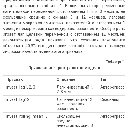
сформировано признаковое пространство из 10 переменных,
представленных в таблице 1. Включены авторегрессионные
лаги целевой переменной с отставанием 1, 2 и 3 месяца, её
скользящие средние с окнами 3 и 12 месяцев, лаговые
значения макроэкономических показателей с отставанием 1
месяц и номер месяца как кодировка сезонности. Особую роль
играет лаг целевой переменной с отставанием 12 месяцев:
декомпозиция ряда показала, что сезонная компонента
объясняет 40,3% его дисперсии, что обусловливает высокую
информативность именно этого признака.
Таблица 1.
Признаковое пространство модели
Признак
Описание
Тип
invest_lag1, 2, 3
Лаги инвестиций 1,
Авторегресси
2, 3 мес.
invest_lag12
Лаг инвестиций 12
Сезонный
мес. – годовая
сезонность
invest_rolling_mean_3
Скользящее
Авторегресси
среднее
инвестиций, окно 3