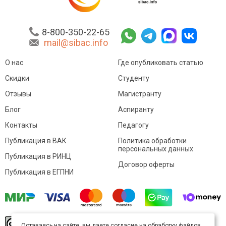
8-800-350-22-65
mail@sibac.info
О нас
Где опубликовать статью
Скидки
Студенту
Отзывы
Магистранту
Блог
Аспиранту
Контакты
Педагогу
Публикация в ВАК
Политика обработки
персональных данных
Публикация в РИНЦ
Договор оферты
Публикация в ЕГПНИ
© Sibac.info 2026. Все права защищены.
Это
Оставаясь на сайте, вы даете согласие на обработку файлов