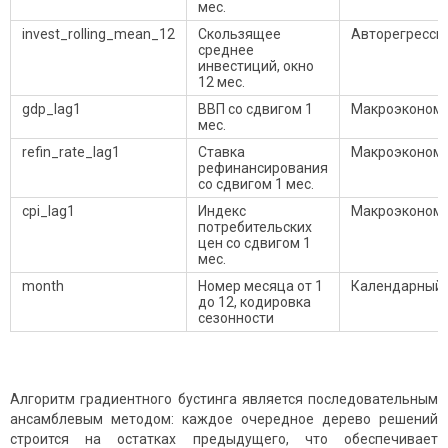
мес.
invest_rolling_mean_12
Скользящее
Авторегресси
среднее
инвестиций, окно
12 мес.
gdp_lag1
ВВП со сдвигом 1
Макроэконом
мес.
refin_rate_lag1
Ставка
Макроэконом
рефинансирования
со сдвигом 1 мес.
cpi_lag1
Индекс
Макроэконом
потребительских
цен со сдвигом 1
мес.
month
Номер месяца от 1
Календарный
до 12, кодировка
сезонности
Алгоритм градиентного бустинга является последовательным
ансамблевым методом: каждое очередное дерево решений
строится на остатках предыдущего, что обеспечивает