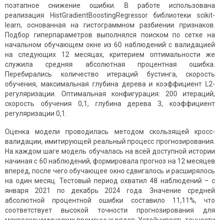
поэтапное снижение ошибки. В работе использована
реализация HistGradientBoostingRegressor библиотеки scikit-
learn, основанная на гистограммном разбиении признаков.
Подбор гиперпараметров выполнялся поиском по сетке на
начальном обучающем окне из 60 наблюдений с валидацией
на следующих 12 месяцах, критерием оптимальности же
служила средняя абсолютная процентная ошибка.
Перебирались количество итераций бустинга, скорость
обучения, максимальная глубина дерева и коэффициент L2-
регуляризации. Оптимальная конфигурация: 200 итераций,
скорость обучения 0,1, глубина дерева 3, коэффициент
регуляризации 0,1.
Оценка модели проводилась методом скользящей кросс-
валидации, имитирующей реальный процесс прогнозирования.
На каждом шаге модель обучалась на всей доступной истории
начиная с 60 наблюдений, формировала прогноз на 12 месяцев
вперёд, после чего обучающее окно сдвигалось и расширялось
на один месяц. Тестовый период охватил 48 наблюдений – с
января 2021 по декабрь 2024 года. Значение средней
абсолютной процентной ошибки составило 11,11%, что
соответствует высокой точности прогнозирования для