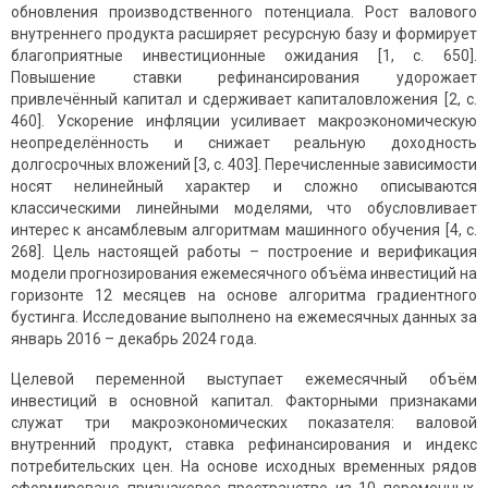
обновления производственного потенциала. Рост валового
внутреннего продукта расширяет ресурсную базу и формирует
благоприятные инвестиционные ожидания [1, с. 650].
Повышение ставки рефинансирования удорожает
привлечённый капитал и сдерживает капиталовложения [2, с.
460]. Ускорение инфляции усиливает макроэкономическую
неопределённость и снижает реальную доходность
долгосрочных вложений [3, с. 403]. Перечисленные зависимости
носят нелинейный характер и сложно описываются
классическими линейными моделями, что обусловливает
интерес к ансамблевым алгоритмам машинного обучения [4, с.
268]. Цель настоящей работы – построение и верификация
модели прогнозирования ежемесячного объёма инвестиций на
горизонте 12 месяцев на основе алгоритма градиентного
бустинга. Исследование выполнено на ежемесячных данных за
январь 2016 – декабрь 2024 года.
Целевой переменной выступает ежемесячный объём
инвестиций в основной капитал. Факторными признаками
служат три макроэкономических показателя: валовой
внутренний продукт, ставка рефинансирования и индекс
потребительских цен. На основе исходных временных рядов