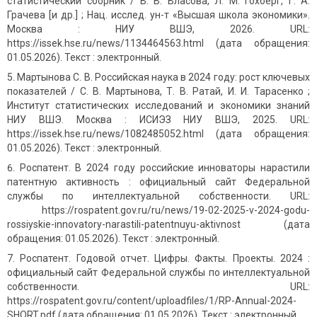
статистический сборник / В. В. Власова, Л. М. Гохберг, Г. А.
Грачева [и др.] ; Нац. исслед. ун-т «Высшая школа экономики».
Москва : НИУ ВШЭ, 2026. URL:
https://issek.hse.ru/news/1134464563.html (дата обращения:
01.05.2026). Текст : электронный.
Мартынова С. В. Российская наука в 2024 году: рост ключевых
показателей / С. В. Мартынова, Т. В. Ратай, И. И. Тарасенко ;
Институт статистических исследований и экономики знаний
НИУ ВШЭ. Москва : ИСИЭЗ НИУ ВШЭ, 2025. URL:
https://issek.hse.ru/news/1082485052.html (дата обращения:
01.05.2026). Текст : электронный.
Роспатент. В 2024 году российские инноваторы нарастили
патентную активность : официальный сайт Федеральной
службы по интеллектуальной собственности. URL:
https://rospatent.gov.ru/ru/news/19-02-2025-v-2024-godu-
rossiyskie-innovatory-narastili-patentnuyu-aktivnost (дата
обращения: 01.05.2026). Текст : электронный.
Роспатент. Годовой отчет. Цифры. Факты. Проекты. 2024 :
официальный сайт Федеральной службы по интеллектуальной
собственности. URL:
https://rospatent.gov.ru/content/uploadfiles/1/RP-Annual-2024-
SHORT.pdf (дата обращения: 01.05.2026). Текст : электронный.