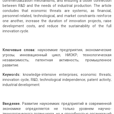
commercialization mechanisms, and ensuring a closer connection
between R&D and the needs of industrial production. The article
concludes that economic threats are systemic, as financial,
personnel-related, technological, and market constraints reinforce
one another, increase the duration of innovation projects, raise
development costs, and reduce the sustainability of the full
innovation cycle.
Ключевые слова:
наукоемкие предприятия; экономические
угрозы; инновационный цикл; НИОКР; технологическая
независимость; патентная активность; промышленное
развитие.
Keywords:
knowledge-intensive enterprises; economic threats;
innovation cycle; R&D; technological independence; patent activity;
industrial development.
Введение.
Развитие наукоемких предприятий в современной
экономике определяется не только уровнем научно-
технологического потенциала, но и способностью организаций