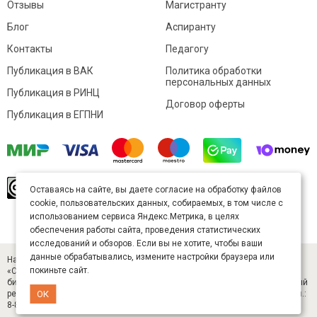
Отзывы
Магистранту
Блог
Аспиранту
Контакты
Педагогу
Публикация в ВАК
Политика обработки
персональных данных
Публикация в РИНЦ
Договор оферты
Публикация в ЕГПНИ
© Sibac.info 2026. Все права защищены.
Это
Оставаясь на сайте, вы даете согласие на обработку файлов
произведение доступно по
лицензии Creative
cookie, пользовательских данных, собираемых, в том числе с
Commons «Attribution» («Атрибуция») 4.0
Непортированная
.
использованием сервиса Яндекс.Метрика, в целях
Карта сайта
обеспечения работы сайта, проведения статистических
исследований и обзоров. Если вы не хотите, чтобы ваши
данные обрабатывались, измените настройки браузера или
Научный журнал «Студенческий» (ISSN 2541-9412). Издатель — ООО
покиньте сайт.
«СибАК» (ИНН 5402054157). Размещается в Научной электронной
библиотеке eLIBRARY.RU (договор № 445-11/2019 от 05.11.2019). Главный
ОК
редактор — Старченко И. Б., д-р техн. наук. E-mail: student@sibac.info, тел.:
8-800-350-22-65.