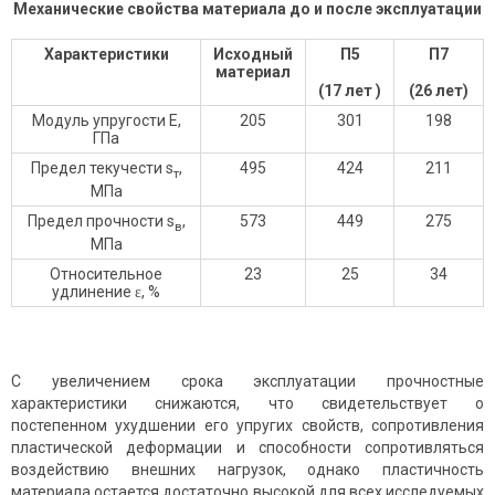
Механические свойства материала до и после эксплуатации
Характеристики
Исходный
П5
П7
материал
(17 лет )
(26 лет)
Модуль упругости Е,
205
301
198
ГПа
Предел текучести s
,
495
424
211
т
МПа
Предел прочности s
,
573
449
275
в
МПа
Относительное
23
25
34
удлинение ɛ, %
С увеличением срока эксплуатации прочностные
характеристики снижаются, что свидетельствует о
постепенном ухудшении его упругих свойств, сопротивления
пластической деформации и способности сопротивляться
воздействию внешних нагрузок, однако пластичность
материала остается достаточно высокой для всех исследуемых