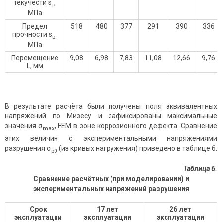
текучести s
,
т
МПа
Предел
518
480
377
291
390
336
прочности s
,
в
МПа
Перемещение
9,08
6,98
7,83
11,08
12,66
9,76
L, мм
В результате расчёта были получены поля эквивалентных
напряжений по Мизесу и зафиксированы максимальные
значения σ
, FEM в зоне коррозионного дефекта. Сравнение
max
этих величин с экспериментальными напряжениями
разрушения σ
(из кривых нагружения) приведено в таблице 6.
р0
Таблица 6.
Сравнение расчётных (при моделировании) и
экспериментальных напряжений разрушения
Срок
17 лет
26 лет
эксплуатации
эксплуатации
эксплуатации