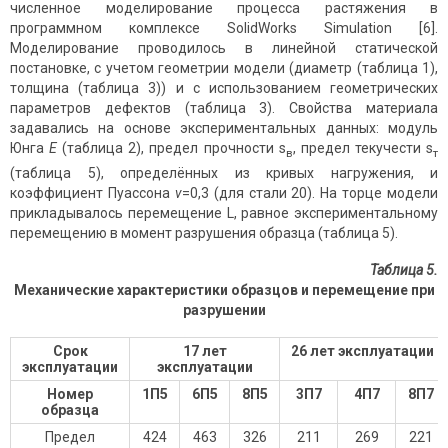
численное моделирование процесса растяжения в
программном комплексе SolidWorks Simulation [6].
Моделирование проводилось в линейной статической
постановке, с учетом геометрии модели (диаметр (таблица 1),
толщина (таблица 3)) и с использованием геометрических
параметров дефектов (таблица 3). Свойства материала
задавались на основе экспериментальных данных: модуль
Юнга
E
(таблица 2), предел прочности s
, предел текучести s
в
т
(таблица 5), определённых из кривых нагружения, и
коэффициент Пуассона
ν
=0,3 (для стали 20). На торце модели
прикладывалось перемещение L, равное экспериментальному
перемещению в момент разрушения образца (таблица 5).
Таблица 5.
Механические характеристики образцов и перемещение при
разрушении
Срок
17 лет
26 лет эксплуатации
эксплуатации
эксплуатации
Номер
1П5
6П5
8П5
3П7
4П7
8П7
образца
Предел
424
463
326
211
269
221