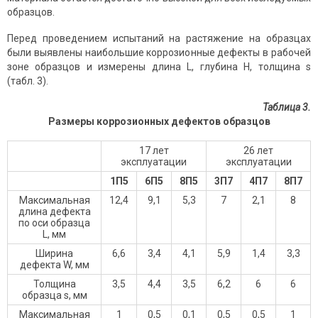
образцов.
Перед проведением испытаний на растяжение на образцах
были выявлены наибольшие коррозионные дефекты в рабочей
зоне образцов и измерены длина L, глубина H, толщина s
(табл. 3).
Таблица 3.
Размеры коррозионных дефектов образцов
17 лет
26 лет
эксплуатации
эксплуатации
1П5
6П5
8П5
3П7
4П7
8П7
Максимальная
12,4
9,1
5,3
7
2,1
8
длина дефекта
по оси образца
L, мм
Ширина
6,6
3,4
4,1
5,9
1,4
3,3
дефекта W, мм
Толщина
3,5
4,4
3,5
6,2
6
6
образца s, мм
Максимальная
1
0,5
0,1
0,5
0,5
1