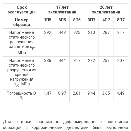
Срок
17 лет
26 лет
эксплуатации
эксплуатации
эксплуатации
Номер
1П5
6П5
8П5
3П7
4П7
8П7
образца
Напряжение
392
448
325
210
267
217
статического
разрушения
расчетное s
,
р
МПа
Напряжение
386
444
317
232
259
207
статического
разрушения из
кривой
нагружения
s
, МПа
р0
Погрешность D,
1,47
0,97
2,61
9,44
3,65
4,49
%
Для оценки напряжённо-деформированного состояния
образцов с коррозионными дефектами было выполнено