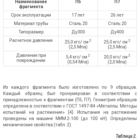
Наименование
П5
П7
фрагмента
Срок эксплуатации
17 лет
26 лет
Материал трубы
Сталь 20
Сталь 20
Типоразмер
Ду300
Ду400
Расчетное давление
2
2
25,0 кгс/ cм
25,0 кгс/ cм
(2,5 Мпа)
(2,5 Мпа)
Давление при
2
2
5,4 кгс/ cм
20,0 кгс/ cм
повреждении
(0,54 Мпа)
(2,0 Мпа)
Из каждого фрагмента было изготовлено по 9 образцов.
Каждый образец был пронумерован в соответствии с
принадлежностью к фрагментам (П5, П7). Геометрия образцов
определена в соответствии с ГОСТ 1497-84 «Металлы. Методы
испытаний на растяжение» [4]. Испытания на растяжение
проведены на машине МИМ.2-100 (до 100 кН). Определены
механические свойства (табл. 2).
Таблица 2.