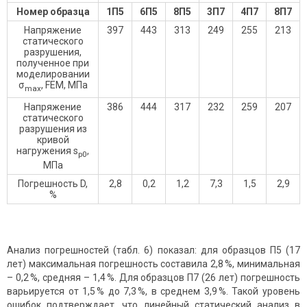
Номер образца
1П5
6П5
8П5
3П7
4П7
8П7
Напряжение
397
443
313
249
255
213
статического
разрушения,
полученное при
моделировании
σ
, FEM, МПа
max
Напряжение
386
444
317
232
259
207
статического
разрушения из
кривой
нагружения s
,
р0
МПа
Погрешность D,
2,8
0,2
1,2
7,3
1,5
2,9
%
Анализ погрешностей (табл. 6) показал: для образцов П5 (17
лет) максимальная погрешность составила 2,8 %, минимальная
– 0,2 %, средняя – 1,4 %. Для образцов П7 (26 лет) погрешность
варьируется от 1,5 % до 7,3 %, в среднем 3,9 %. Такой уровень
ошибок подтверждает, что линейный статический анализ в