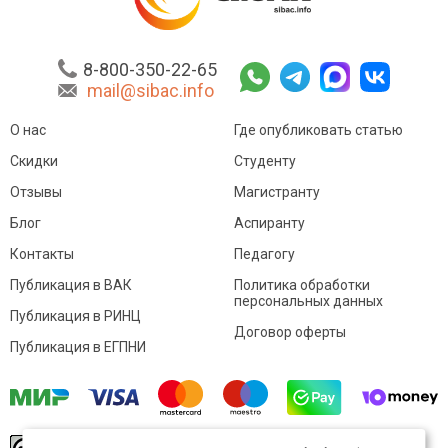
8-800-350-22-65
mail@sibac.info
О нас
Где опубликовать статью
Скидки
Студенту
Отзывы
Магистранту
Блог
Аспиранту
Контакты
Педагогу
Публикация в ВАК
Политика обработки
персональных данных
Публикация в РИНЦ
Договор оферты
Публикация в ЕГПНИ
© Sibac.info 2026. Все права защищены.
Это