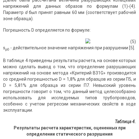
напряжений для данных образов по формулам (1)-(4).
Параметр
d
был принят равным 60 мм (соответствует рабочей
зоне образца).
Погрешность D определяется по формуле:
(5)
s
- действительное значение напряжения при разрушении [5].
р0
В таблице 4 приведены результаты расчета, на основе которых
можно сделать вывод о том, что определение разрушающих
напряжений на основе метода «Критерий B31G» производится
со средней погрешностью D = 1,8% для образцов из серии П5, и
D = 5,81% для образца из серии П7. Невысокий уровень
погрешности говорит о том, что данный метод целесообразно
использовать для исследуемых типов трубопроводов,
особенно с учетом регрессии механических свойств в ходе
эксплуатации.
Таблица 4.
Результаты
расчета характеристик, оцененных при
определении статического разрушения