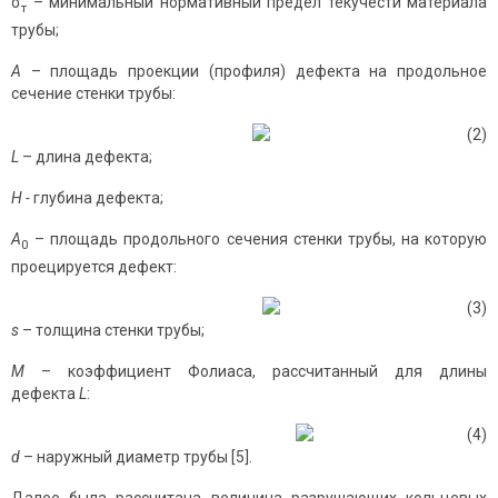
σ
– минимальный нормативный предел текучести материала
т
трубы;
A
– площадь проекции (профиля) дефекта на продольное
сечение стенки трубы:
(2)
L
– длина дефекта;
Н
-
глубина дефекта;
А
– площадь продольного сечения стенки трубы, на которую
0
проецируется дефект:
(3)
s
– толщина стенки трубы;
М
– коэффициент Фолиаса, рассчитанный для длины
дефекта
L
:
(4)
d
– наружный диаметр трубы [5].
Далее была рассчитана величина разрушающих кольцевых