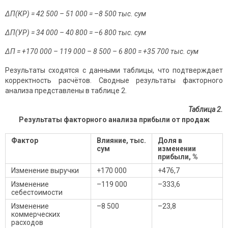
ΔП(КР) = 42 500 – 51 000 = –8 500 тыс. сум
ΔП(УР) = 34 000 – 40 800 = –6 800 тыс. сум
ΔП = +170 000 – 119 000 – 8 500 – 6 800 = +35 700 тыс. сум
Результаты сходятся с данными таблицы, что подтверждает
корректность расчётов. Сводные результаты факторного
анализа представлены в таблице 2.
Таблица 2.
Результаты факторного анализа прибыли от продаж
Фактор
Влияние, тыс.
Доля в
сум
изменении
прибыли, %
Изменение выручки
+170 000
+476,7
Изменение
–119 000
–333,6
себестоимости
Изменение
–8 500
–23,8
коммерческих
расходов