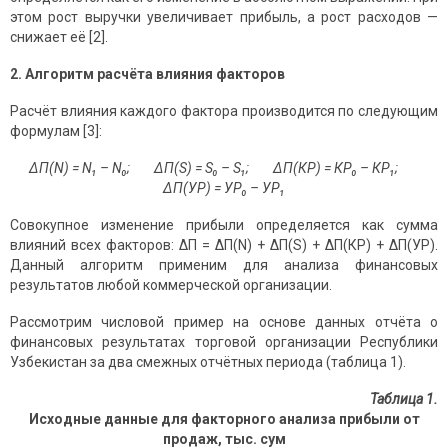
этом рост выручки увеличивает прибыль, а рост расходов —
снижает её [2].
2. Алгоритм расчёта влияния факторов
Расчёт влияния каждого фактора производится по следующим
формулам [3]:
ΔП(N) = N₁ – N₀; ΔП(S) = S₀ – S₁; ΔП(КР) = КР₀ – КР₁;
ΔП(УР) = УР₀ – УР₁
Совокупное изменение прибыли определяется как сумма
влияний всех факторов: ΔП = ΔП(N) + ΔП(S) + ΔП(КР) + ΔП(УР).
Данный алгоритм применим для анализа финансовых
результатов любой коммерческой организации.
Рассмотрим числовой пример на основе данных отчёта о
финансовых результатах торговой организации Республики
Узбекистан за два смежных отчётных периода (таблица 1).
Таблица 1.
Исходные данные для факторного анализа прибыли от
продаж, тыс. сум