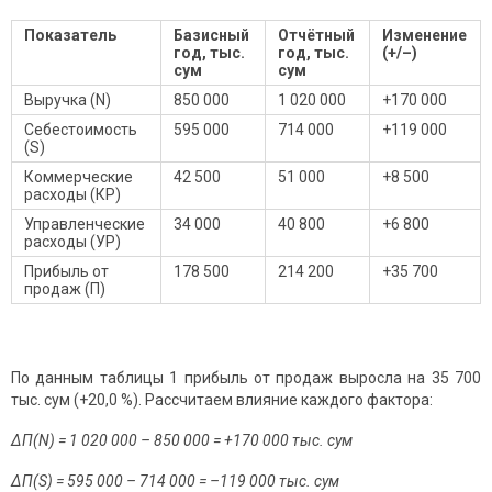
Показатель
Базисный
Отчётный
Изменение
год, тыс.
год, тыс.
(+/–)
сум
сум
Выручка (N)
850 000
1 020 000
+170 000
Себестоимость
595 000
714 000
+119 000
(S)
Коммерческие
42 500
51 000
+8 500
расходы (КР)
Управленческие
34 000
40 800
+6 800
расходы (УР)
Прибыль от
178 500
214 200
+35 700
продаж (П)
По данным таблицы 1 прибыль от продаж выросла на 35 700
тыс. сум (+20,0 %). Рассчитаем влияние каждого фактора:
ΔП(N) = 1 020 000 – 850 000 = +170 000 тыс. сум
ΔП(S) = 595 000 – 714 000 = –119 000 тыс. сум