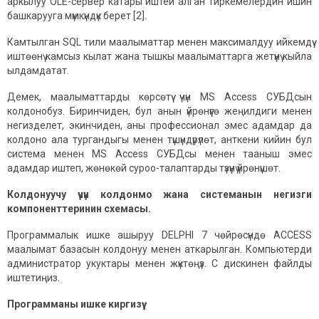
аркылуу OLE-сервер катары иштей алган тиркемелердин ишин
башкарууга мүмкүндүк берет [2].
Камтылган SQL тили маалыматтар менен максималдуу ийкемдүү
иштөөнү камсыз кылат жана тышкы маалыматтарга жетүүнү кыйла
ылдамдатат.
Демек, маалыматтарды көрсөтүү үчүн MS Access СУБДсын
колдонобуз. Биринчиден, бул анын үйрөнүүгө жеңилдиги менен
негизделет, экинчиден, аны профессионал эмес адамдар да
колдоно ала тургандыгы менен түшүндүрүлөт, анткени кийин бул
система менен MS Access СУБДсы менен тааныш эмес
адамдар иштеп, жөнөкөй суроо-талаптарды түзүүнү үйрөнүшөт.
Колдонуучу үчүн колдонмо жана системанын негизги
компоненттеринин схемасы.
Программалык ишке ашыруу DELPHI 7 чөйрөсүндө ACCESS
маалымат базасын колдонуу менен аткарылган. Компьютерди
администратор укуктары менен жүктөңүз. С дискинен файлды
иштетиңиз.
Программаны ишке киргизүү