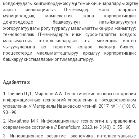
колдонуудагы көйгөйлөрдү жоюу үчүн төмөнкү иш-чараларды жүргүзүү
зарыл: инновациялык IT-чечимдер жана алардын
муниципалдык, мамлекеттик жана корпоративдик
деңгээлдерде башкаруунун натыйжалуулугун
жогорулатуудагы ролу тууралуу маалыматты кеңири жайылтуу;
технологиялык IT-чечимдерге ички суроо-талапты колдоо;
маалыматтык технологиялардын ата мекендик иштеп
чыгуучуларына ар тараптуу колдоо көрсөтүү; бизнес-
процесстерди маалыматташтыруу аркылуу корпоративдик
башкаруу системаларын оптималдаштыруу.
Адабияттар:
Гришин П.Д., Миронов А.А. Теоретические основы внедрения
информационных технологий управления в государственном
управлении // Материалы Ивановских чтений. 2017. № 1-1(10). С.
90—96.
Измайлов М.К. Информационные технологии в управлении:
современное состояние // Beneficium. 2020. № 3 (40). С. 55—60.
Инновационное развитие: экономика, интеллектуальные