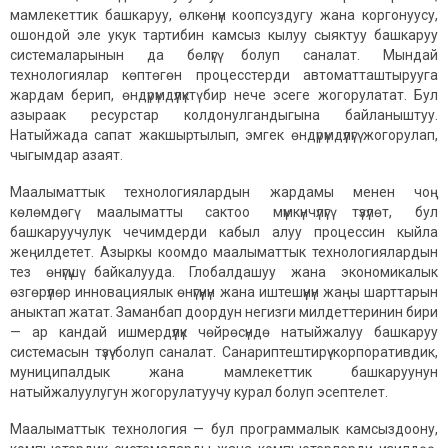
мамлекеттик башкаруу, өлкөнүн коопсуздугу жана коргонуусу,
ошондой эле укук тартибин камсыз кылуу сыяктуу башкаруу
системаларынын да бөлүгү болуп саналат. Мындай
технологиялар көптөгөн процесстерди автоматташтырууга
жардам берип, өндүрүмдүүлүктү бир нече эсеге жогорулатат. Бул
азыраак ресурстар колдонулгандыгына байланыштуу.
Натыйжада сапат жакшыртылып, эмгек өндүрүмдүүлүгү жогорулап,
чыгымдар азаят.
Маалыматтык технологиялардын жардамы менен чоң
көлөмдөгү маалыматты сактоо мүмкүнчүлүгү түзүлөт, бул
башкаруучулук чечимдерди кабыл алуу процессин кыйла
жеңилдетет. Азыркы коомдо маалыматтык технологиялардын
тез өнүгүшү байкалууда. Глобалдашуу жана экономикалык
өзгөрүүлөр инновациялык өнүгүүнүн жана иштешүүнүн жаңы шарттарын
аныктап жатат. Заманбап доордун негизги милдеттеринин бири
— ар кандай ишмердүүлүк чөйрөсүндө натыйжалуу башкаруу
системасын түзүү болуп саналат. Санариптештирүү корпоративдик,
муниципалдык жана мамлекеттик башкаруунун
натыйжалуулугун жогорулатуучу курал болуп эсептелет.
Маалыматтык технология — бул программалык камсыздоону,