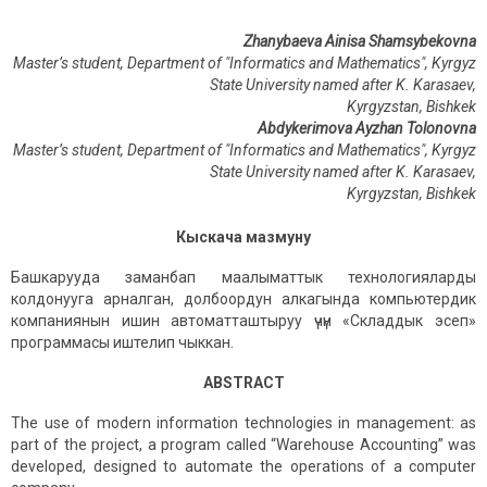
Zhanybaeva Ainisa Shamsybekovna
Master’s student, Department of "Informatics and Mathematics", Kyrgyz
State University named after K. Karasaev,
Kyrgyzstan, Bishkek
Abdykerimov
а
Ayzhan Tolonovna
Master’s student, Department of "Informatics and Mathematics", Kyrgyz
State University named after K. Karasaev,
Kyrgyzstan, Bishkek
Кыскача
мазмуну
Башкарууда заманбап маалыматтык технологияларды
колдонууга арналган, долбоордун алкагында компьютердик
компаниянын ишин автоматташтыруу үчүн «Складдык эсеп»
программасы иштелип чыккан.
ABSTRACT
The use of modern information technologies in management: as
part of the project, a program called “Warehouse Accounting” was
developed, designed to automate the operations of a computer