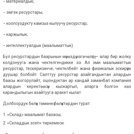
− материалдык;
− эмгек ресурстары;
− коопсуздукту камсыз кылуучу ресурстар;
− каржылык;
− интеллектуалдык (маалыматтык).
Бул ресурстардын баарынын мүнөздүү өзгөчөлүгү — алар бир жолку
колдонууга жана чектелгендикке ээ. Ал эми маалыматтык
ресурстар, тескерисинче, чектелбейт жана физикалык эскирүүгө
дуушар болбойт. Салттуу ресурстар азайгандыктан алардын
баасы жогорулайт, ошондуктан ар кандай заманбап компания
алардын керектөөсүн кыскартып, аларга болгон көз
карандылыгын азайтууга аракет кылат.
Долбоордук бөлүк төмөнкү бөлүктөрдөн турат:
«Склад» маалымат базасы;
«Складдык эсеп» тиркемеси.