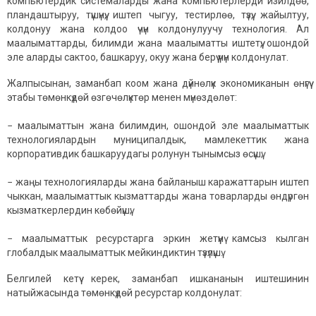
компьютердик системаларды жана компьютерлерди изилдөө,
пландаштыруу, түшүнүү, иштеп чыгуу, тестирлөө, түзүү, жайылтуу,
колдонуу жана колдоо үчүн колдонулуучу технология. Ал
маалыматтарды, билимди жана маалыматты иштетүү, ошондой
эле аларды сактоо, башкаруу, окуу жана берүү үчүн колдонулат.
Жалпысынан, заманбап коом жана дүйнөлүк экономиканын өнүгүү
этабы төмөнкүдөй өзгөчөлүктөр менен мүнөздөлөт:
− маалыматтын жана билимдин, ошондой эле маалыматтык
технологиялардын муниципалдык, мамлекеттик жана
корпоративдик башкаруудагы ролунун тынымсыз өсүшү;
− жаңы технологияларды жана байланыш каражаттарын иштеп
чыккан, маалыматтык кызматтарды жана товарларды өндүргөн
кызматкерлердин көбөйүшү;
− маалыматтык ресурстарга эркин жетүүнү камсыз кылган
глобалдык маалыматтык мейкиндиктин түзүлүшү.
Белгилей кетүү керек, заманбап ишкананын иштешинин
натыйжасында төмөнкүдөй ресурстар колдонулат: