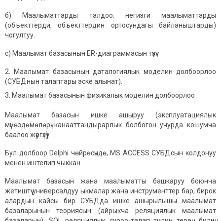
б) Маалыматтарды талдоо: негизги маалыматтарды
(объекттерди, объекттердин ортосундагы байланыштарды)
чогултуу.
с) Маалымат базасынын ER-диаграммасын түзүү.
Маалымат базасынын даталогиялык моделин долбоорлоо
(СУБДнын талаптары эске алынат).
Маалымат базасынын физикалык моделин долбоорлоо
Маалымат базасын ишке ашыруу (эксплуатациялык
мүнөздөмөлөрү канааттандырарлык болбогон учурда кошумча
баалоо жүргүзүү).
Бул долбоор Delphi чөйрөсүндө, MS ACCESS СУБДсын колдонуу
менен иштелип чыккан.
Маалымат базасын жана маалыматты башкаруу боюнча
жетиштүү универсалдуу ыкмалар жана инструменттер бар, бирок
алардын кайсы бир СУБДда ишке ашырылышы маалымат
базаларынын теориясын (айрыкча реляциялык маалымат
базаларын), SQL реляциялык суроо-талап тилин терең билүүнү,