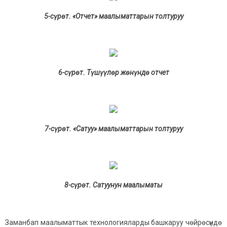
5-сүрөт. «Отчет» маалыматтарын толтуруу
6-сүрөт. Түшүүлөр жөнүндө отчет
7-сүрөт. «Сатуу» маалыматтарын толтуруу
8-сүрөт. Сатуунун маалыматы
Заманбап маалыматтык технологияларды башкаруу чөйрөсүндө