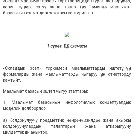
«Склад» маалымат базасы төрт таблицадан турат: жеткирүүчүлөр,
келип түшүүлөр, сатуу жана товар түрү. Төмөндө маалымат
базасынын схема-диаграммасы келтирилген.
1-сүрөт.
БД схемасы
«Складдык эсеп» тиркемеси маалыматтарды иштетүү үчүн
формаларды жана маалыматтарды чыгаруу үчүн отчетторду
камтыйт.
Маалымат базасын иштеп чыгуу этаптары:
Маалымат базасынын инфологиялык концептуалдык
моделин долбоорлоо:
а) Колдонулуучу предметтик чөйрөнү изилдөө жана акыркы
колдонуучулардын талаптарын жана аткарылуучу
милдеттерди аныктоо.