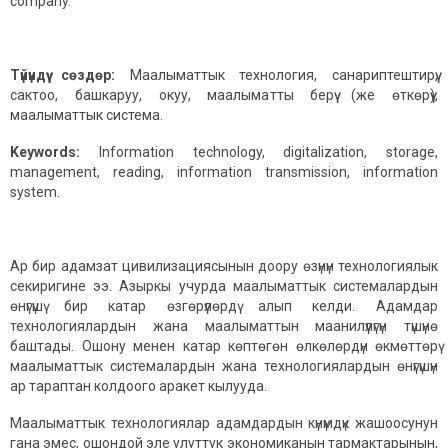
company.
Түйүндүү
сөздөр
:
Маалыматтык технология, санариптештирүү,
сактоо, башкаруу, окуу, маалыматты берүү (же өткөрүү),
маалыматтык система.
Keywords:
Information technology, digitalization, storage,
management, reading, information transmission, information
system.
Ар бир адамзат цивилизациясынын доору өзүнүн технологиялык
секиригине ээ. Азыркы учурда маалыматтык системалардын
өнүгүшү бир катар өзгөрүүлөрдү алып келди. Адамдар
технологиялардын жана маалыматтын маанилүүлүгүн түшүнө
баштады. Ошону менен катар көптөгөн өлкөлөрдүн өкмөттөрү
маалыматтык системалардын жана технологиялардын өнүгүшүн
ар тараптан колдоого аракет кылууда.
Маалыматтык технологиялар адамдардын күнүмдүк жашоосунун
гана эмес, ошондой эле улуттук экономиканын тармактарынын,