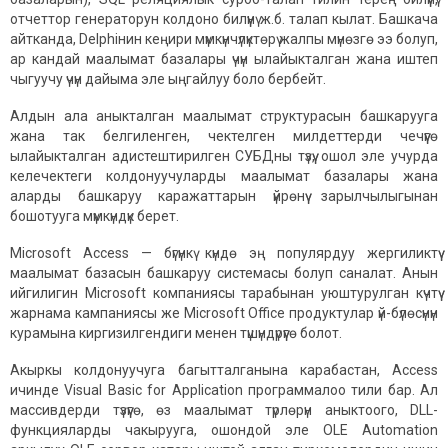
отчеттор генераторун колдоно билүүнү ж.б. талап кылат. Башкача
айтканда, Delphiнин кеңири мүмкүнчүлүктөрү жалпы мүнөзгө ээ болуп,
ар кандай маалымат базалары үчүн ылайыкталган жана иштеп
чыгуучу үчүн дайыма эле ыңгайлуу боло бербейт.
Алдын ала аныкталган маалымат структурасын башкарууга
жана так белгиленген, чектелген милдеттерди чечүүгө
ылайыкталган адистештирилген СУБДны түзүү, ошол эле учурда
келечектеги колдонуучуларды маалымат базалары жана
аларды башкаруу каражаттарын үйрөнүү зарылчылыгынан
бошотууга мүмкүндүк берет.
Microsoft Access — бүгүнкү күндө эң популярдуу жергиликтүү
маалымат базасын башкаруу системасы болуп саналат. Анын
ийгилигин Microsoft компаниясы тарабынан уюштурулган күчтүү
жарнама кампаниясы же Microsoft Office продуктулар үй-бүлөсүнүн
курамына киргизилгендиги менен түшүндүрүүгө болот.
Акыркы колдонуучуга багытталганына карабастан, Access
ичинде Visual Basic for Application программалоо тили бар. Ал
массивдерди түзүүгө, өз маалымат түрлөрүн аныктоого, DLL-
функцияларды чакырууга, ошондой эле OLE Automation