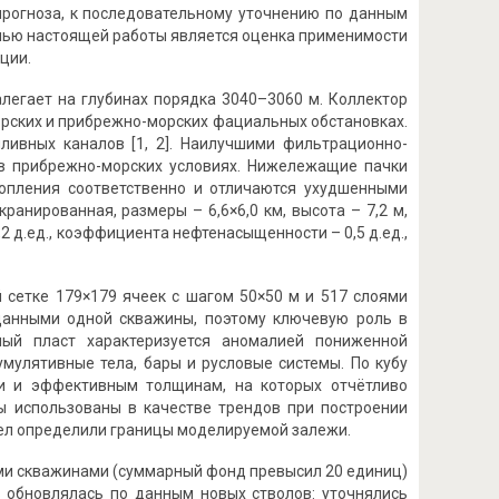
прогноза, к последовательному уточнению по данным
лью настоящей работы является оценка применимости
ции.
легает на глубинах порядка 3040–3060 м. Коллектор
рских и прибрежно-морских фациальных обстановках.
ивных каналов [1, 2]. Наилучшими фильтрационно-
 в прибрежно-морских условиях. Нижележащие пачки
опления соответственно и отличаются ухудшенными
ранированная, размеры – 6,6×6,0 км, высота – 7,2 м,
2 д.ед., коэффициента нефтенасыщенности – 0,5 д.ед.,
 сетке 179×179 ячеек с шагом 50×50 м и 517 слоями
 данными одной скважины, поэтому ключевую роль в
ный пласт характеризуется аномалией пониженной
мулятивные тела, бары и русловые системы. По кубу
ти и эффективным толщинам, на которых отчётливо
ы использованы в качестве трендов при построении
тел определили границы моделируемой залежи.
ми скважинами (суммарный фонд превысил 20 единиц)
ь обновлялась по данным новых стволов: уточнялись