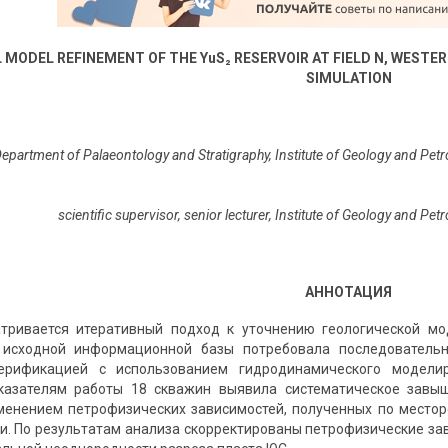
 MODEL REFINEMENT OF THE YuS₂ RESERVOIR AT FIELD N, WESTER
SIMULATION
Department of Palaeontology and Stratigraphy, Institute of Geology and Pet
scientific supervisor, senior lecturer, Institute of Geology and P
АННОТАЦИЯ
атривается итеративный подход к уточнению геологической м
 исходной информационной базы потребовала последователь
ерификацией с использованием гидродинамического модели
казателям работы 18 скважин выявила систематическое завы
менением петрофизических зависимостей, полученных по местор
и. По результатам анализа скорректированы петрофизические за