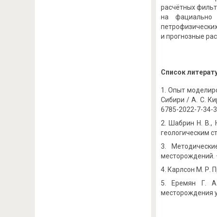
расчётных фильт
на фациально 
петрофизических
и прогнозные ра
Список литерат
Опыт моделиро
Сибири / А. С. Ки
6785-2022-7-34-3
Шабрин Н. В.,
геологическим стр
Методически
месторождений. –
Карлсон М. Р. П
Еремян Г. А
месторождения уг