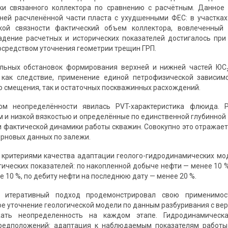
ки связанного коллектора по сравнению с расчётным. Данное 
ней расчленённой части пласта с ухудшенными ФЕС: в участка
кой связности фактический объем коллектора, вовлеченный 
адение расчетных и исторических показателей достигалось пр
осредством уточнения геометрии трещин ГРП.
льных обстановок формирования верхней и нижней частей ЮС₂
, как следствие, применение единой петрофизической зависим
о смещения, так и остаточных поскважинных расхождений.
ом неопределённости явилась PVT-характеристика флюида. 
 и низкой вязкостью и определённые по единственной глубинной
 фактической динамики работы скважин. Совокупно это отражае
ерновых данных по залежи.
с критериями качества адаптации геолого-гидродинамических мо
тических показателей: по накопленной добыче нефти — менее 10 %
 10 %, по дебиту нефти на последнюю дату — менее 20 %.
й итеративный подход продемонстрировал свою применимос
е уточнение геологической модели по данным разбуривания с в
жать неопределенность на каждом этапе. Гидродинамическ
предположений: адаптация к наблюдаемым показателям работы