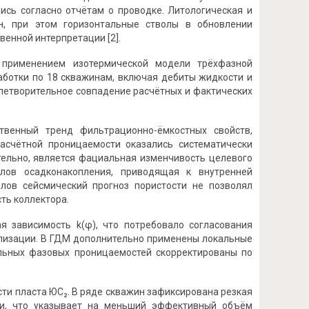
лись согласно отчётам о проводке. Литологическая и
, при этом горизонтальные стволы в обновлении
енной интерпретации [2].
 применением изотермической модели трёхфазной
работки по 18 скважинам, включая дебиты жидкости и
влетворительное совпадение расчётных и фактических
венный тренд фильтрационно-ёмкостных свойств,
асчётной проницаемости оказались систематически
тельно, является фациальная изменчивость целевого
клов осадконакопления, приводящая к внутренней
лов сейсмический прогноз пористости не позволял
ть коллектора.
я зависимость k(φ), что потребовало согласования
ализации. В ГДМ дополнительно применены локальные
льных фазовых проницаемостей скорректированы по
ти пласта ЮС₂. В ряде скважин зафиксирована резкая
ти, что указывает на меньший эффективный объём