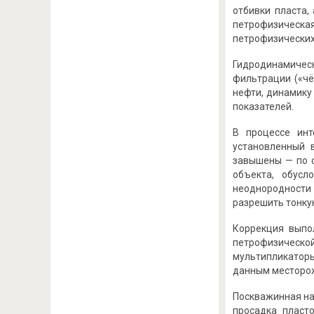
отбивки пласта,
петрофизическа
петрофизических
Гидродинамичес
фильтрации («чё
нефти, динамику
показателей.
В процессе инт
установленный 
завышены — по о
объекта, обусл
неоднородности
разрешить тонку
Коррекция выпо
петрофизической
мультипликатор
данным месторо
Поскважинная на
просадка пласт