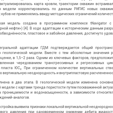
 актуализировалась карта кровли, траектории скважин встраива
я модели корректировались по данным РИГИС новых скважин
 кубов не применялись ввиду методических ограничений количеств
кая модель создана в программном комплексе tNavigator с
рной нефти») [4]. В ходе адаптации к историческим данным раз
 обводнённости, пластовое и забойное давления, достигнуто удо
егральной адаптации ГДМ подтверждается общий пространст
в геологической модели. Вместе с тем абсолютные значения р
ценке, в 1,5–2 раза. Одним из ключевых факторов, предположи
овленная чередованием трансгрессивных и регрессивных ци
 пласта ЮС₂. При ограниченном количестве вертикальных ство
ю вертикальную неоднородность и внутрипластовую расчлененнос
лнена в два этапа. В геологической модели изменена основна
 модели с картами тренда пористости путем поскважинной акту
ы проницаемости и водонасыщенности, а зависимости относите
ждений-аналогов.
стройка выявила признаки локальной вертикальной неоднороднос
ового давления при одновременном снижении дебита жидкос