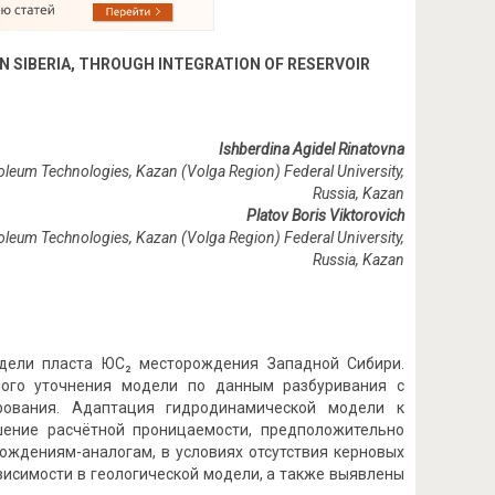
N SIBERIA, THROUGH INTEGRATION OF RESERVOIR
Ishberdina Agidel Rinatovna
roleum Technologies, Kazan (Volga Region) Federal University,
Russia, Kazan
Platov Boris Viktorovich
etroleum Technologies, Kazan (Volga Region) Federal University,
Russia, Kazan
одели пласта ЮС₂ месторождения Западной Сибири.
ного уточнения модели по данным разбуривания с
рования. Адаптация гидродинамической модели к
шение расчётной проницаемости, предположительно
ождениям-аналогам, в условиях отсутствия керновых
висимости в геологической модели, а также выявлены