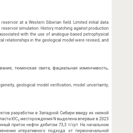
servoir at a Western Siberian field. Limited initial data
g reservoir simulation. History matching against production
associated with the use of analogue-based petrophysical
cal relationships in the geological model were revised, and
вание, тюменская свита, фациальная изменчивость,
eneity, geological model verification, model uncertainty,
ктов разработки в Западной Сибири ввиду их низкой
пласта ЮС₂ месторождения N выделена впервые в 2023
нный приток нефти дебитом 73,3 т/сут. На начальном
менения итеративного подхода: от первоначальной