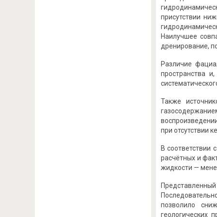
гидродинамичес
присутствии ниж
гидродинамичес
Наилучшее совп
дренирование, п
Различие фациа
пространства и
систематическог
Также источник
газосодержанием
воспроизведении
при отсутствии к
В соответствии 
расчётных и фак
жидкости — менее
Представленны
Последовательно
позволило сни
геологических 