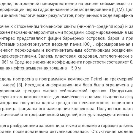
одели, построенной преимущественно на основе сейсмического 
верификации через гидродинамическое моделирование (ГДМ). Це
и анализ геологических результатов, полученных в ходе верифика
очен к отложениям тюменской свиты (нижняя–средняя юра) и за
ложен песчано-алевролитовыми породами, сформированными в мо
нтерес представляют фации барьерных островов, баров и прил
йствами характеризуется верхняя пачка ЮС₂¹, сформированная
вечают переходным и континентальным обстановкам осадконак
характеристиками. Залежь пластовая, сводовая, литологически эк
−3 061 м. Среднее значение коэффициента пористости составляет 0,
вная нефтенасыщенная толщина – 5,0 м.
одель построена в программном комплексе Petrel на трёхмерной
н ячеек) [3]. Исходная информационная база была ограничена
ировании трендов сыграл сейсмический прогноз. Продуктив
езультатам комплексного динамического анализа выделены акку
импеданса получены карты тренда по песчанистости, пористос
 граница фациального замещения коллектора. Полученные карт
огической и петрофизической моделей, контуры аккумулятивных 
щего разбуривания залежи пилотными стволами и горизонтальны
одель последовательно актуализировалась. Структурная модел