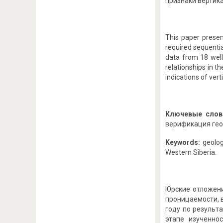
признаки вертик
This paper presen
required sequentia
data from 18 well
relationships in t
indications of vert
Ключевые слов
верификация гео
Keywords:
geolog
Western Siberia.
Юрские отложени
проницаемости, 
году по результ
этапе изученно