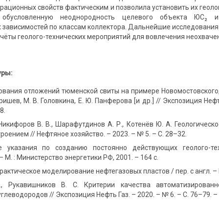
рационных свойств фактическим и позволила установить их геолог
обусловленную неоднородность целевого объекта ЮС₂ и
 зависимостей по классам коллектора. Дальнейшие исследован
счёты геолого-технических мероприятий для вовлечения неохваче
уры:
вания отложений тюменской свиты на примере Новомостовского
ришев, М. В. Головкина, Е. Ю. Панферова [и др.] // Экспозиция Нефт
8.
 Никифоров В. В., Шарафутдинов А. Р., Котенёв Ю. А. Геологич
оением // Нефтяное хозяйство. – 2023. – № 5. – С. 28–32.
е указания по созданию постоянно действующих геолого-те
 М. : Министерство энергетики РФ, 2001. – 164 с.
рактическое моделирование нефтегазовых пластов / пер. с англ. – М.
., Рукавишников В. С. Критерии качества автоматизирован
леводородов // Экспозиция Нефть Газ. – 2020. – № 6. – С. 76–79. –