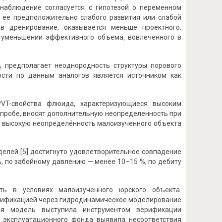
наблюдение согласуется с гипотезой о переменном
х ее предположительно слабого развития или слабой
в дренирование, оказывается меньше проектного.
и уменьшении эффективного объема, вовлеченного в
 предполагает неоднородность структуры порового
ости по данным аналогов является источником как
PVT-свойства флюида, характеризующиеся высоким
 пробе, вносят дополнительную неопределенность при
т высокую неопределённость малоизученного объекта
делей [5] достигнуто удовлетворительное совпадение
, по забойному давлению — менее 10–15 %, по дебиту
ть в условиях малоизученного юрского объекта.
ерификацией через гидродинамическое моделирование
ая модель выступила инструментом верификации
 эксплуатационного фонда выявила несоответствия