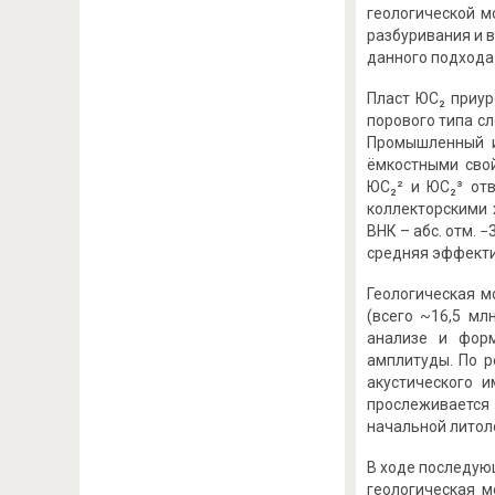
геологической м
разбуривания и 
данного подхода 
Пласт ЮС₂ приур
порового типа с
Промышленный и
ёмкостными сво
ЮС₂² и ЮС₂³ от
коллекторскими 
ВНК – абс. отм. 
средняя эффекти
Геологическая м
(всего ~16,5 мл
анализе и форм
амплитуды. По р
акустического 
прослеживается
начальной литол
В ходе последую
геологическая м