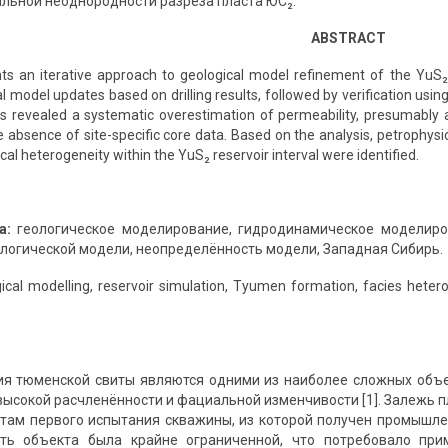
альной неоднородности разреза пласта ЮС₂.
ABSTRACT
ts an iterative approach to geological model refinement of the YuS₂ re
l model updates based on drilling results, followed by verification usin
s revealed a systematic overestimation of permeability, presumably 
he absence of site-specific core data. Based on the analysis, petrophysi
ical heterogeneity within the YuS₂ reservoir interval were identified.
а:
геологическое моделирование, гидродинамическое моделиро
логической модели, неопределённость модели, Западная Сибирь.
ical modelling, reservoir simulation, Tyumen formation, facies heterog
я тюменской свиты являются одними из наиболее сложных объе
высокой расчленённости и фациальной изменчивости [1]. Залежь 
атам первого испытания скважины, из которой получен промышле
сть объекта была крайне ограниченной, что потребовало при