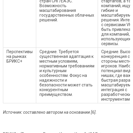
стран СНГ/ЕАЭС.
стартапов, а та
Возможность
компаний, ищу
масштабирования
гибкие и
государственных облачных
масштабируем
решений.
решения. Интег
с сервисами VK
быть привлекат
для компаний, 
использующих 
сервисы.
Перспективы
Средние. Требуется
Средние. Высок
на рынках
существенная адаптация к
конкуренция со
БРИКС+
местным условиям,
стороны местн
нормативным требованиям
игроков. Наибо
и культурным
потенциал виде
особенностям. Фокус на
нишах, где важ
надежности и
быстрая разраб
безопасности может стать
масштабируемо
конкурентным
интеграция с
преимуществом.
разработчески
инструментами.
Источник: составлено автором на основании [6].