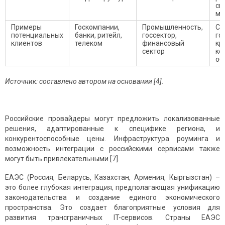
си
ме
Примеры
Госкомпании,
Промышленность,
Ст
потенциальных
банки, ритейл,
госсектор,
го
клиентов
телеком
финансовый
кр
сектор
ко
об
Источник: составлено автором на основании [4].
Российские провайдеры могут предложить локализованные
решения, адаптированные к специфике региона, и
конкурентоспособные цены. Инфраструктура роуминга и
возможность интеграции с российскими сервисами также
могут быть привлекательными [7].
ЕАЭС (Россия, Беларусь, Казахстан, Армения, Кыргызстан) –
это более глубокая интеграция, предполагающая унификацию
законодательства и создание единого экономического
пространства. Это создает благоприятные условия для
развития трансграничных IT-сервисов. Страны ЕАЭС