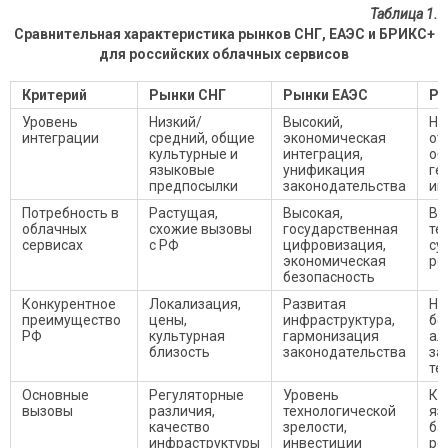
Таблица 1.
Сравнительная характеристика рынков СНГ, ЕАЭС и БРИКС+
для российских облачных сервисов
Критерий
Рынки СНГ
Рынки ЕАЭС
Ры
Уровень
Низкий/
Высокий,
Ни
интеграции
средний, общие
экономическая
от
культурные и
интеграция,
об
языковые
унификация
ге
предпосылки
законодательства
ин
Потребность в
Растущая,
Высокая,
Вы
облачных
схожие вызовы
государственная
те
сервисах
с РФ
цифровизация,
су
экономическая
ро
безопасность
Конкурентное
Локализация,
Развитая
На
преимущество
цены,
инфраструктура,
бе
РФ
культурная
гармонизация
ал
близость
законодательства
за
те
Основные
Регуляторные
Уровень
Ку
вызовы
различия,
технологической
яз
качество
зрелости,
ба
инфраструктуры
инвестиции
ре