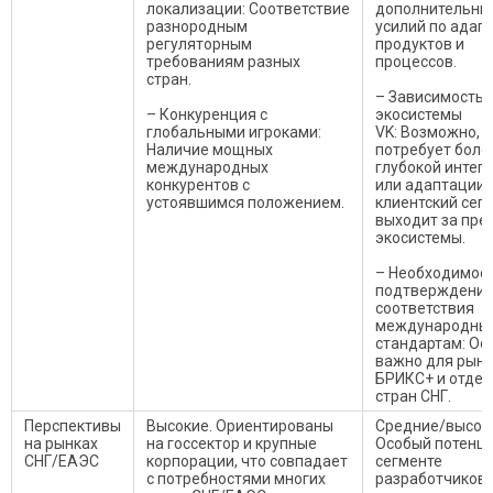
локализации: Соответствие
дополнительны
разнородным
усилий по адап
регуляторным
продуктов и
требованиям разных
процессов.
стран.
– Зависимость 
– Конкуренция с
экосистемы
глобальными игроками:
VK: Возможно,
Наличие мощных
потребует боле
международных
глубокой интег
конкурентов с
или адаптации,
устоявшимся положением.
клиентский сег
выходит за пре
экосистемы.
– Необходимос
подтверждени
соответствия
международны
стандартам: Ос
важно для рын
БРИКС+ и отде
стран СНГ.
Перспективы
Высокие. Ориентированы
Средние/высок
на рынках
на госсектор и крупные
Особый потенци
СНГ/ЕАЭС
корпорации, что совпадает
сегменте
с потребностями многих
разработчиков,