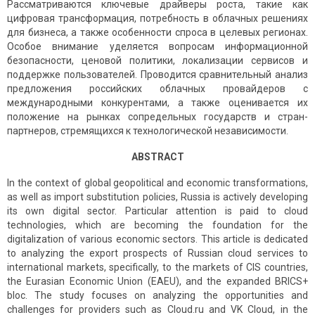
Рассматриваются ключевые драйверы роста, такие как
цифровая трансформация, потребность в облачных решениях
для бизнеса, а также особенности спроса в целевых регионах.
Особое внимание уделяется вопросам информационной
безопасности, ценовой политики, локализации сервисов и
поддержке пользователей. Проводится сравнительный анализ
предложения российских облачных провайдеров с
международными конкурентами, а также оценивается их
положение на рынках сопредельных государств и стран-
партнеров, стремящихся к технологической независимости.
ABSTRACT
In the context of global geopolitical and economic transformations,
as well as import substitution policies, Russia is actively developing
its own digital sector. Particular attention is paid to cloud
technologies, which are becoming the foundation for the
digitalization of various economic sectors. This article is dedicated
to analyzing the export prospects of Russian cloud services to
international markets, specifically, to the markets of CIS countries,
the Eurasian Economic Union (EAEU), and the expanded BRICS+
bloc. The study focuses on analyzing the opportunities and
challenges for providers such as Cloud.ru and VK Cloud, in the