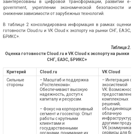
заинтересованы в цифровой трансформации, развитии e-
government, укреплении экономической безопасности и
снижении зависимости от зарубежных технологий.
В таблице 2 консолидирована информация в рамках оценки
готовности Cloud.ru и VK Cloud к экспорту на рынки СНГ, ЕАЭС,
БРИКС+.
Таблица 2.
Оценка готовности Cloud.ru и VK Cloud к экспорту на рынки
СНГ, ЕАЭС, БРИКС+
Критерий
Cloud.ru
VK Cloud
Сильные
– Масштаб и поддержка
– Интеграция с
стороны
«Ростелекома»:
экосистемой
Обеспечивают высокую
VK: Возможност
надежность, доступ к
предоставлени
капиталу и ресурсам.
комплексных
решений,
объединяющих
– Фокус на корпоративный
облачную
сегмент и госсектор: Опыт
инфраструктуру
работы с крупными
другими проду
клиентами и
VK (коммуникац
государственными
сервисы для биз
органами, понимание их