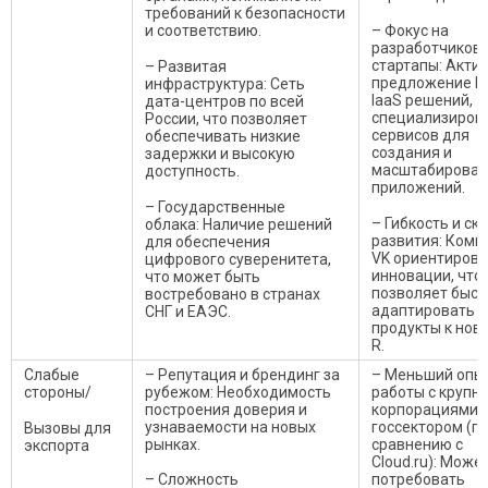
требований к безопасности
и соответствию.
– Фокус на
разработчиков 
стартапы: Акти
– Развитая
предложение P
инфраструктура: Сеть
IaaS решений,
дата-центров по всей
специализиров
России, что позволяет
сервисов для
обеспечивать низкие
создания и
задержки и высокую
масштабирован
доступность.
приложений.
– Государственные
– Гибкость и ск
облака: Наличие решений
развития: Комп
для обеспечения
VK ориентирова
цифрового суверенитета,
инновации, что
что может быть
позволяет быст
востребовано в странах
адаптировать
СНГ и ЕАЭС.
продукты к нов
R.
Слабые
– Репутация и брендинг за
– Меньший опы
стороны/
рубежом: Необходимость
работы с крупн
построения доверия и
корпорациями 
узнаваемости на новых
госсектором (п
Вызовы для
рынках.
сравнению с
экспорта
Cloud.ru): Може
– Сложность
потребовать