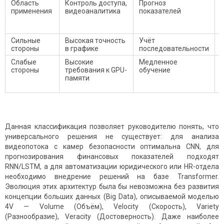
Область
Контроль доступа,
Прогноз
применения
видеоаналитика
показателей
Сильные
Высокая точность
Учёт
стороны
в графике
последовательности
Слабые
Высокие
Медленное
стороны
требования к GPU-
обучение
памяти
Данная классификация позволяет руководителю понять, что
универсального решения не существует: для анализа
видеопотока с камер безопасности оптимальна CNN, для
прогнозирования финансовых показателей подходят
RNN/LSTM, а для автоматизации юридического или HR-отдела
необходимо внедрение решений на базе Transformer.
Эволюция этих архитектур была бы невозможна без развития
концепции больших данных (Big Data), описываемой моделью
4V — Volume (Объём), Velocity (Скорость), Variety
(Разнообразие), Veracity (Достоверность). Даже наиболее