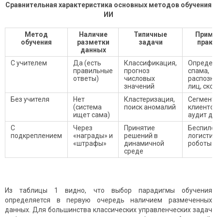
Сравнительная характеристика основных методов обучения
ИИ
Метод
Наличие
Типичные
Приме
обучения
разметки
задачи
практ
данных
С учителем
Да (есть
Классификация,
Определ
правильные
прогноз
спама,
ответы)
числовых
распозн
значений
лиц, ско
Без учителя
Нет
Кластеризация,
Сегмент
(система
поиск аномалий
клиентов
ищет сама)
аудит д
С
Через
Принятие
Беспилот
подкреплением
«награды» и
решений в
логисти
«штрафы»
динамичной
роботы
среде
Из таблицы 1 видно, что выбор парадигмы обучения
определяется в первую очередь наличием размеченных
данных. Для большинства классических управленческих задач