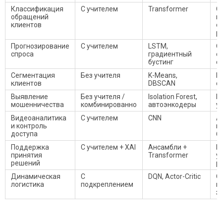
Классификация
С учителем
Transformer
С
обращений
в
клиентов
о
р
Прогнозирование
С учителем
LSTM,
О
спроса
градиентный
о
бустинг
с
Сегментация
Без учителя
K-Means,
П
клиентов
DBSCAN
с
Выявление
Без учителя /
Isolation Forest,
П
мошенничества
комбинированно
автоэнкодеры
у
Видеоаналитика
С учителем
CNN
А
и контроль
к
доступа
б
Поддержка
С учителем + XAI
Ансамбли +
Р
принятия
Transformer
у
решений
р
Динамическая
С
DQN, Actor-Critic
О
логистика
подкреплением
м
з