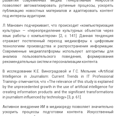
развития современных медиа. Генеративные нейросети
позволяют автоматизировать рутинные процессы, ускорять
публикацию новостных материалов и адаптировать контент
под интересы аудитории.
Л. Манович подчеркивает, что происходит «компьютеризация
культуры» — «переопределение культурных объектов через
язык работы с компьютером» [2, с. 141]. Данная тенденция
отражает постепенный переход медиасферы к цифровым
технологиям производства и распространения информации.
Современные медиаплатформы используют алгоритмы для
анализа пользовательского поведения, формирования
рекомендательных систем и персонализации контента.
В исследовании К.Е. Виноградовой и Г.С. Мельник «Artificial
Intelligence in Journalism: Current Trends in IT Professional
Training» отмечается, что «The relevance of this study is explained
by the unprecedented growth in the use of artificial intelligence for
creating information products and the significant transformations
in journalism influenced by technology» [3, p. 61].
Активное внедрение ИИ в медиасреду позволяет значительно
ускорить процессы подготовки контента. Искусственный