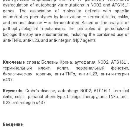
dysregulation of autophagy via mutations in NOD2 and ATG16L1
genes. The association of molecular defects with specific
inflammatory phenotypes by localization — terminal ileitis, colitis,
and perianal disease — is demonstrated. Based on the analysis of
pathophysiological mechanisms, the principles of personalized
biologic therapy are substantiated, including the combined use of
anti-TNFα, anti-IL23, and anti-integrin α4β7 agents.
Ключевые слова:
Болезнь Крона, аутофагия, NOD2, ATG16L1,
терминальный илеит, колит, перианальный фенотип,
биологическая терапия, анти-TNFα, анти-IL23, анти-интегрин
α4β7.
Keywords:
Crohn's disease, autophagy, NOD2, ATG16L1, terminal
ileitis, colitis, perianal phenotype, biologic therapy, anti-TNFα, anti-
IL23, anti-integrin α4β7.
Введение