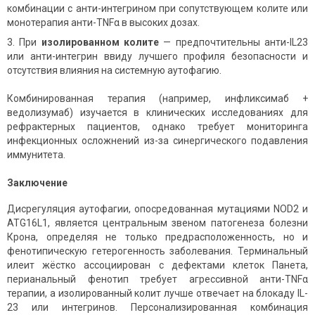
комбинации с анти-интегрином при сопутствующем колите или
монотерапия анти-TNFα в высоких дозах.
При
изолированном колите
— предпочтительны анти-IL23
или анти-интегрин ввиду лучшего профиля безопасности и
отсутствия влияния на системную аутофагию.
Комбинированная терапия (например, инфликсимаб +
ведолизумаб) изучается в клинических исследованиях для
рефрактерных пациентов, однако требует мониторинга
инфекционных осложнений из-за синергического подавления
иммунитета.
Заключение
Дисрегуляция аутофагии, опосредованная мутациями NOD2 и
ATG16L1, является центральным звеном патогенеза болезни
Крона, определяя не только предрасположенность, но и
фенотипическую гетерогенность заболевания. Терминальный
илеит жёстко ассоциирован с дефектами клеток Панета,
перианальный фенотип требует агрессивной анти-TNFα
терапии, а изолированный колит лучше отвечает на блокаду IL-
23 или интегринов. Персонализированная комбинация