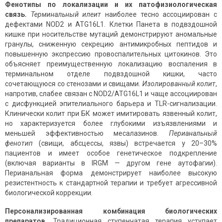
Фенотипы по локализации и их патофизиологическая
связь.
Терминальный илеит
наиболее тесно ассоциирован с
дефектами NOD2 и ATG16L1. Клетки Панета в подвздошной
кишке при носительстве мутаций демонстрируют аномальные
гранулы, сниженную секрецию антимикробных пептидов и
повышенную экспрессию провоспалительных цитокинов. Это
объясняет преимущественную локализацию воспаления в
терминальном отделе подвздошной кишки, часто
сочетающуюся со стенозами и свищами.
Изолированный колит
,
напротив, слабее связан с NOD2/ATG16L1 и чаще ассоциирован
с дисфункцией эпителиального барьера и TLR-сигнализации.
Клинически колит при БК может имитировать язвенный колит,
но характеризуется более глубокими изъязвлениями и
меньшей эффективностью месалазинов.
Перианальный
фенотип
(свищи, абсцессы, язвы) встречается у 20–30%
пациентов и имеет особое генетическое подкрепление
(включая варианты в IRGM — другом гене аутофагии).
Перианальная форма демонстрирует наиболее высокую
резистентность к стандартной терапии и требует агрессивной
биологической коррекции.
Персонализированная комбинация биологических
препаратов.
Традиционная ступенчатая терапия уступает