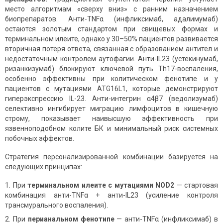
место алгоритмам «сверху вниз» с ранним назначением
биопрепаратов. Анти-TNFα (инфликсимаб, адалимумаб)
остаются золотым стандартом при свищевых формах и
терминальном илеите, однако у 30–50% пациентов развивается
вторичная потеря ответа, связанная с образованием антител и
недостаточным контролем аутофагии. Анти-IL23 (устекинумаб,
ризанкизумаб) блокируют ключевой путь Th17-воспаления,
особенно эффективны при колитическом фенотипе и у
пациентов с мутациями ATG16L1, которые демонстрируют
гиперэкспрессию IL-23. Анти-интегрин α4β7 (ведолизумаб)
селективно ингибирует миграцию лимфоцитов в кишечную
строму, показывает наивысшую эффективность при
язвенноподобном колите БК и минимальный риск системных
побочных эффектов.
Стратегия персонализированной комбинации базируется на
следующих принципах:
При
терминальном илеите с мутациями NOD2
— стартовая
комбинация анти-TNFα + анти-IL23 (усиление контроля
трансмурального воспаления).
При
перианальном фенотипе
— анти-TNFα (инфликсимаб) в