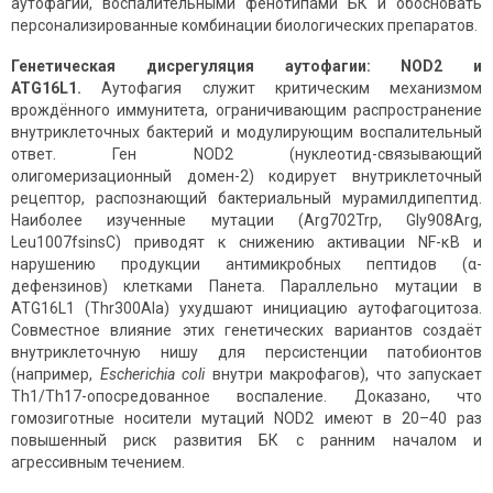
аутофагии, воспалительными фенотипами БК и обосновать
персонализированные комбинации биологических препаратов.
Генетическая дисрегуляция аутофагии:
NOD
2 и
ATG
16
L
1.
Аутофагия служит критическим механизмом
врождённого иммунитета, ограничивающим распространение
внутриклеточных бактерий и модулирующим воспалительный
ответ. Ген NOD2 (нуклеотид-связывающий
олигомеризационный домен-2) кодирует внутриклеточный
рецептор, распознающий бактериальный мурамилдипептид.
Наиболее изученные мутации (Arg702Trp, Gly908Arg,
Leu1007fsinsC) приводят к снижению активации NF-κB и
нарушению продукции антимикробных пептидов (α-
дефензинов) клетками Панета. Параллельно мутации в
ATG16L1 (Thr300Ala) ухудшают инициацию аутофагоцитоза.
Совместное влияние этих генетических вариантов создаёт
внутриклеточную нишу для персистенции патобионтов
(например,
Escherichia coli
внутри макрофагов), что запускает
Th1/Th17-опосредованное воспаление. Доказано, что
гомозиготные носители мутаций NOD2 имеют в 20–40 раз
повышенный риск развития БК с ранним началом и
агрессивным течением.