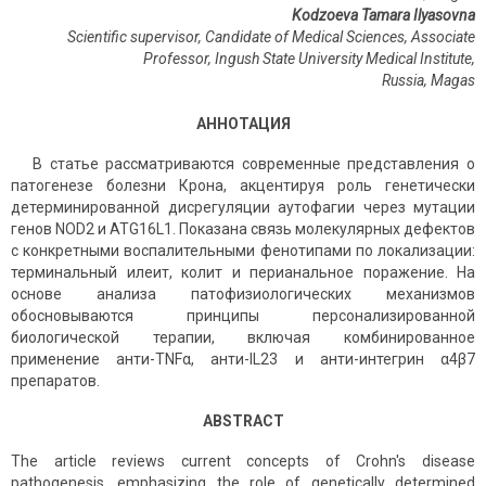
Kodzoeva Tamara Ilyasovna
Scientific supervisor, Candidate of Medical Sciences, Associate
Professor, Ingush State University Medical Institute,
Russia
,
Magas
АННОТАЦИЯ
В статье рассматриваются современные представления о
патогенезе болезни Крона, акцентируя роль генетически
детерминированной дисрегуляции аутофагии через мутации
генов NOD2 и ATG16L1. Показана связь молекулярных дефектов
с конкретными воспалительными фенотипами по локализации:
терминальный илеит, колит и перианальное поражение. На
основе анализа патофизиологических механизмов
обосновываются принципы персонализированной
биологической терапии, включая комбинированное
применение анти-TNFα, анти-IL23 и анти-интегрин α4β7
препаратов.
ABSTRACT
The article reviews current concepts of Crohn's disease
pathogenesis, emphasizing the role of genetically determined