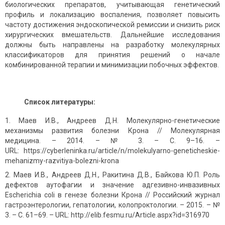
биологических препаратов, учитывающая генетический
профиль и локализацию воспаления, позволяет повысить
частоту достижения эндоскопической ремиссии и снизить риск
хирургических вмешательств. Дальнейшие исследования
должны быть направлены на разработку молекулярных
классификаторов для принятия решений о начале
комбинированной терапии и минимизации побочных эффектов.
Список литературы:
Маев И.В., Андреев Д.Н. Молекулярно-генетические
механизмы развития болезни Крона // Молекулярная
медицина. – 2014. – № 3. – С. 9–16. –
URL: https://cyberleninka.ru/article/n/molekulyarno-geneticheskie-
mehanizmy-razvitiya-bolezni-krona
Маев И.В., Андреев Д.Н., Ракитина Д.В., Байкова Ю.П. Роль
дефектов аутофагии и значение адгезивно-инвазивных
Escherichia coli в генезе болезни Крона // Российский журнал
гастроэнтерологии, гепатологии, колопроктологии. – 2015. – №
3. – С. 61–69. – URL: http://elib.fesmu.ru/Article.aspx?id=316970