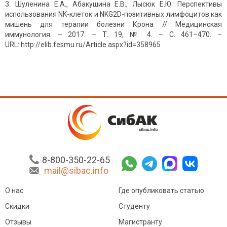
Шуленина Е.А., Абакушина Е.В., Лысюк Е.Ю. Перспективы
использования NK-клеток и NKG2D-позитивных лимфоцитов как
мишень для терапии болезни Крона // Медицинская
иммунология. – 2017. – Т. 19, № 4. – С. 461–470. –
URL: http://elib.fesmu.ru/Article.aspx?id=358965
8-800-350-22-65
mail@sibac.info
О нас
Где опубликовать статью
Скидки
Студенту
Отзывы
Магистранту