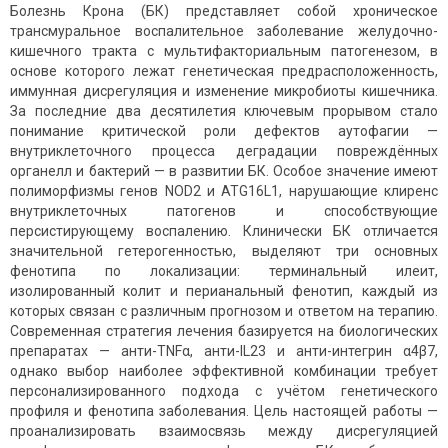
Болезнь Крона (БК) представляет собой хроническое
трансмуральное воспалительное заболевание желудочно-
кишечного тракта с мультифакториальным патогенезом, в
основе которого лежат генетическая предрасположенность,
иммунная дисрегуляция и изменение микробиоты кишечника.
За последние два десятилетия ключевым прорывом стало
понимание критической роли дефектов аутофагии —
внутриклеточного процесса деградации повреждённых
органелл и бактерий — в развитии БК. Особое значение имеют
полиморфизмы генов NOD2 и ATG16L1, нарушающие клиренс
внутриклеточных патогенов и способствующие
персистирующему воспалению. Клинически БК отличается
значительной гетерогенностью, выделяют три основных
фенотипа по локализации: терминальный илеит,
изолированный колит и перианальный фенотип, каждый из
которых связан с различным прогнозом и ответом на терапию.
Современная стратегия лечения базируется на биологических
препаратах — анти-TNFα, анти-IL23 и анти-интегрин α4β7,
однако выбор наиболее эффективной комбинации требует
персонализированного подхода с учётом генетического
профиля и фенотипа заболевания. Цель настоящей работы —
проанализировать взаимосвязь между дисрегуляцией