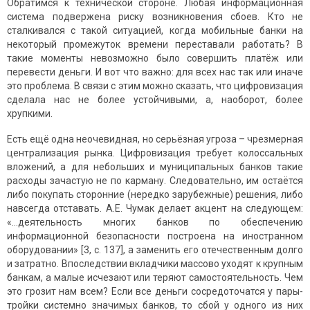
Обратимся к технической стороне. Любая информационная
система подвержена риску возникновения сбоев. Кто не
сталкивался с такой ситуацией, когда мобильные банки на
некоторый промежуток времени переставали работать? В
такие моменты невозможно было совершить платёж или
перевести деньги. И вот что важно: для всех нас так или иначе
это проблема. В связи с этим можно сказать, что цифровизация
сделала нас не более устойчивыми, а, наоборот, более
хрупкими.
Есть ещё одна неочевидная, но серьёзная угроза – чрезмерная
централизация рынка. Цифровизация требует колоссальных
вложений, а для небольших и муниципальных банков такие
расходы зачастую не по карману. Следовательно, им остаётся
либо покупать сторонние (нередко зарубежные) решения, либо
навсегда отставать. А.Е. Чумак делает акцент на следующем:
«…деятельность многих банков по обеспечению
информационной безопасности построена на иностранном
оборудовании» [3, c. 137], а заменить его отечественным долго
и затратно. Впоследствии вкладчики массово уходят к крупным
банкам, а малые исчезают или теряют самостоятельность. Чем
это грозит нам всем? Если все деньги сосредоточатся у пары-
тройки системно значимых банков, то сбой у одного из них