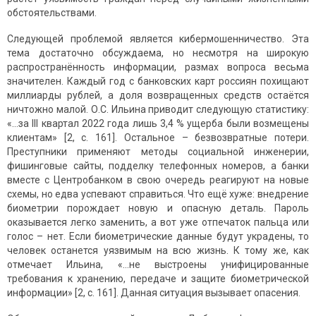
обстоятельствами.
Следующей проблемой является кибермошенничество. Эта
тема достаточно обсуждаема, но несмотря на широкую
распространённость информации, размах вопроса весьма
значителен. Каждый год с банковских карт россиян похищают
миллиарды рублей, а доля возвращенных средств остаётся
ничтожно малой. О.С. Ильина приводит следующую статистику:
«…за III квартал 2022 года лишь 3,4 % ущерба были возмещены
клиентам» [2, c. 161]. Остальное – безвозвратные потери.
Преступники применяют методы социальной инженерии,
фишинговые сайты, подделку телефонных номеров, а банки
вместе с Центробанком в свою очередь реагируют на новые
схемы, но едва успевают справиться. Что ещё хуже: внедрение
биометрии порождает новую и опасную деталь. Пароль
оказывается легко заменить, а вот уже отпечаток пальца или
голос – нет. Если биометрические данные будут украдены, то
человек останется уязвимым на всю жизнь. К тому же, как
отмечает Ильина, «…не выстроены унифицированные
требования к хранению, передаче и защите биометрической
информации» [2, c. 161]. Данная ситуация вызывает опасения.