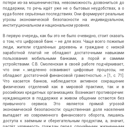
потери из-за мошенничества, невозможность дозвониться до
поддержки, то речь идёт уже не о бытовых неудобствах, а о
куда более серьёзных последствиях. Они формируют реальные
угрозы экономической безопасности на индивидуальном,
институциональном и национальном уровнях.
В первую очередь, как бы это не было очевидно, стоит сказать
о том, что цифровой банк – не для всех. Чаще всего пожилые
люди, жители отдалённых деревень и граждане с низкой
заработной платой не обладают достаточными навыками
пользования мобильными банками, а порой и самими
устройствами. С.В. Смоленская в своей работе подчёркивает,
что они «…медленно осваивают цифровые процессы, не
обладают достаточной финансовой грамотностью…» [1, c. 71].
Что касается банков, наблюдается активное сокращение
физических отделений как в мировой практике, так и в
российских кредитных организациях. Возникает противоречие:
нуждающиеся в поддержке и живом общении остаются без
привычного сервиса. Это является прямой угрозой
экономической безопасности: существенная доля населения
выпадает из современного финансового оборота, лишаясь
доступа к заёмным и сберегательным продуктам, а, значит,
растёт уязвимость граждан перед случайными жизненными