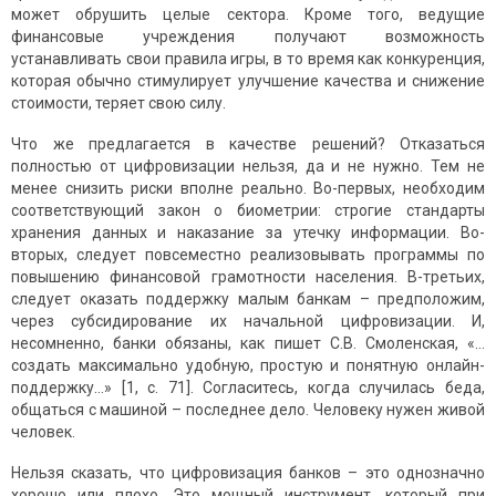
может обрушить целые сектора. Кроме того, ведущие
финансовые учреждения получают возможность
устанавливать свои правила игры, в то время как конкуренция,
которая обычно стимулирует улучшение качества и снижение
стоимости, теряет свою силу.
Что же предлагается в качестве решений? Отказаться
полностью от цифровизации нельзя, да и не нужно. Тем не
менее снизить риски вполне реально. Во-первых, необходим
соответствующий закон о биометрии: строгие стандарты
хранения данных и наказание за утечку информации. Во-
вторых, следует повсеместно реализовывать программы по
повышению финансовой грамотности населения. В-третьих,
следует оказать поддержку малым банкам – предположим,
через субсидирование их начальной цифровизации. И,
несомненно, банки обязаны, как пишет С.В. Смоленская, «…
создать максимально удобную, простую и понятную онлайн-
поддержку…» [1, c. 71]. Согласитесь, когда случилась беда,
общаться с машиной – последнее дело. Человеку нужен живой
человек.
Нельзя сказать, что цифровизация банков – это однозначно
хорошо или плохо. Это мощный инструмент, который при