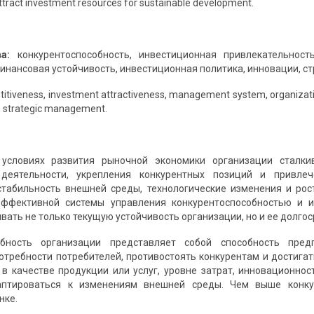
ttract investment resources for sustainable development.
ва:
конкурентоспособность, инвестиционная привлекательност
инансовая устойчивость, инвестиционная политика, инновации, ст
itiveness, investment attractiveness, management system, organization
s, strategic management.
условиях развития рыночной экономики организации сталки
деятельности, укрепления конкурентных позиций и привлеч
стабильность внешней среды, технологические изменения и ро
ффективной системы управления конкурентоспособностью и и
ать не только текущую устойчивость организации, но и ее долгос
обность организации представляет собой способность пре
отребности потребителей, противостоять конкурентам и достига
в качестве продукции или услуг, уровне затрат, инновационнос
аптироваться к изменениям внешней среды. Чем выше конкур
нке.