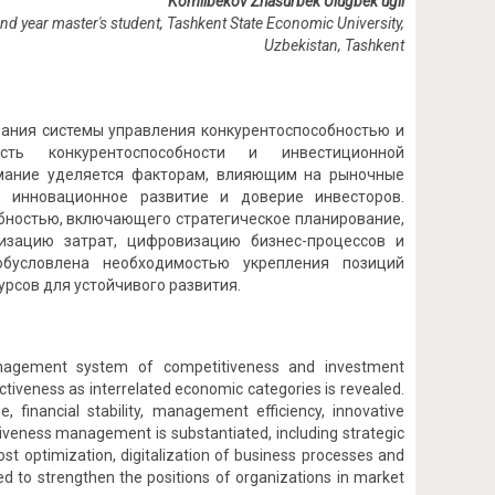
Komilbekov Zhasurbek Ulugbek ugli
nd year master's student, Tashkent State Economic University,
Uzbekistan, Tashkent
вания системы управления конкурентоспособностью и
ость конкурентоспособности и инвестиционной
имание уделяется факторам, влияющим на рыночные
, инновационное развитие и доверие инвесторов.
бностью, включающего стратегическое планирование,
изацию затрат, цифровизацию бизнес-процессов и
обусловлена необходимостью укрепления позиций
рсов для устойчивого развития.
management system of competitiveness and investment
tiveness as interrelated economic categories is revealed.
, financial stability, management efficiency, innovative
iveness management is substantiated, including strategic
ost optimization, digitalization of business processes and
d to strengthen the positions of organizations in market