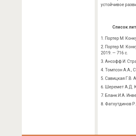
устойчивое разв
Список ли
Портер М. Конк
Портер М. Конк
2019. — 716 с.
Ансофф И. Стра
Томпсон А.А., 
Савицкая Г.В. 
Шеремет А.Д. К
Бланк И.А. Инв
Фатхутдинов Р.