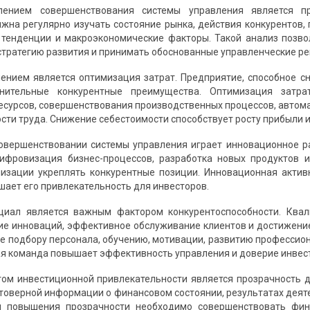
лением совершенствования системы управления является п
жна регулярно изучать состояние рынка, действия конкурентов, 
 тенденции и макроэкономические факторы. Такой анализ позв
стратегию развития и принимать обоснованные управленческие р
нием является оптимизация затрат. Предприятие, способное с
лнительные конкурентные преимущества. Оптимизация затр
есурсов, совершенствования производственных процессов, автом
сти труда. Снижение себестоимости способствует росту прибыли
овершенствовании системы управления играет инновационное р
цифровизация бизнес-процессов, разработка новых продуктов 
изации укреплять конкурентные позиции. Инновационная актив
шает его привлекательность для инвесторов.
циал является важным фактором конкурентоспособности. Ква
ие инноваций, эффективное обслуживание клиентов и достижение
е подбору персонала, обучению, мотивации, развитию професси
ая команда повышает эффективность управления и доверие инвес
м инвестиционной привлекательности является прозрачность д
товерной информации о финансовом состоянии, результатах деятел
я повышения прозрачности необходимо совершенствовать фина