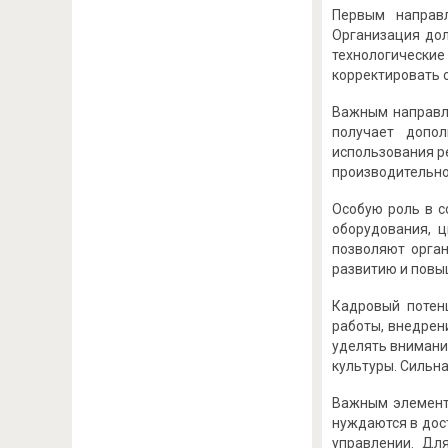
Первым направ
Организация дол
технологические
корректировать 
Важным направле
получает допо
использования р
производительно
Особую роль в с
оборудования, 
позволяют орган
развитию и повы
Кадровый потен
работы, внедрен
уделять внимани
культуры. Сильн
Важным элементо
нуждаются в дос
управлении. Дл