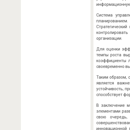
информационную 
Система управл
планированием.
Стратегический
контролировать
организации.
Для оценки эфф
темпы роста выр
коэффициенты л
своевременно вы
Таким образом, 
является важне
устойчивость, п
способствует фо
В заключение м
элементами разв
свою очередь,
совершенствован
инновационной 