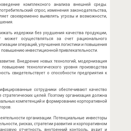
роведение комплексного анализа внешней среды.
потребительский спрос, изменения законодательства,
оляет своевременно выявлять угрозы и возможности,
ешения.
нижать издержки без ухудшения качества продукции,
ат может осуществляться за счет рационального
атизации операций, улучшения логистики и повышения
 и повышению инвестиционной привлекательности.
азвитие. Внедрение новых технологий, модернизация
и повышение технологического уровня производства
ность свидетельствует о способности предприятия к
лифицированные сотрудники обеспечивают качество
 стратегических целей. Поэтому организация должна
ональных компетенций и формированию корпоративной
торов.
еятельности организации. Потенциальные инвесторы
ьности, рисках, стратегии развития и корпоративном
нсовую отчетность, внутренний контроль, аудит и