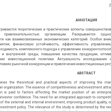
2
АННОТАЦИЯ
триваются теоретические и практические аспекты совершенство
й привлекательностью организации. Раскрывается сущн
сти как взаимосвязанных экономических категорий. Особое вн
иятия, финансовую устойчивость, эффективность управления
ходимость комплексного подхода к управлению конкурентоспосо
 и внутренней среды, повышение качества продукции, оптим
ние инвестиционной политики. Актуальность исследования 
словиях рыночной конкуренции и привлечения инвестиционных ресу
ABSTRACT
amines the theoretical and practical aspects of improving the 
 an organization. The essence of competitiveness and investment attrac
ion is paid to factors affecting the market position of an enterprise
nvestor confidence. The need for an integrated approach to competit
 of the external and internal environment, improving product quality, c
vestment policy. The relevance of the study is determined by the nee