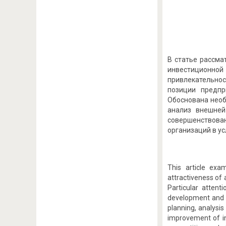
В статье рассма
инвестиционно
привлекательно
позиции предпр
Обоснована необ
анализ внешней
совершенствова
организаций в у
This article ex
attractiveness of
Particular attent
development and i
planning, analysis
improvement of in