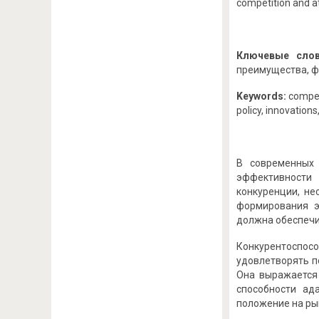
competition and a
Ключевые сло
преимущества, ф
Keywords:
compet
policy, innovation
В современных 
эффективности 
конкуренции, не
формирования э
должна обеспечив
Конкурентоспос
удовлетворять п
Она выражается 
способности ад
положение на ры