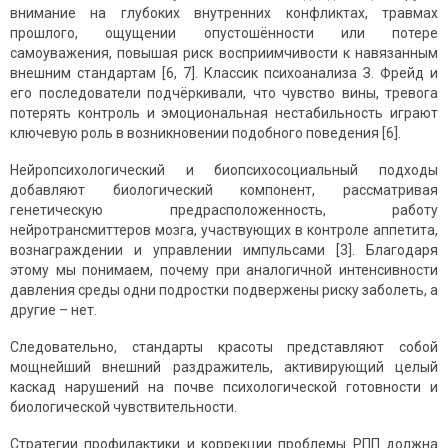
внимание на глубоких внутренних конфликтах, травмах
прошлого, ощущении опустошённости или потере
самоуважения, повышая риск восприимчивости к навязанным
внешним стандартам [6, 7]. Классик психоанализа З. Фрейд и
его последователи подчёркивали, что чувство вины, тревога
потерять контроль и эмоциональная нестабильность играют
ключевую роль в возникновении подобного поведения [6].
Нейропсихологический и биопсихосоциальный подходы
добавляют биологический компонент, рассматривая
генетическую предрасположенность, работу
нейротрансмиттеров мозга, участвующих в контроле аппетита,
вознаграждении и управлении импульсами [3]. Благодаря
этому мы понимаем, почему при аналогичной интенсивности
давления среды одни подростки подвержены риску заболеть, а
другие – нет.
Следовательно, стандарты красоты представляют собой
мощнейший внешний раздражитель, активирующий целый
каскад нарушений на почве психологической готовности и
биологической чувствительности.
Стратегии профилактики и коррекции проблемы РПП должна