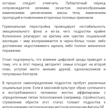
которых следует отмечать: Пубертатный период
сопровождается резкими, зачастую скачкообразными
изменениями: увеличением массы тела, изменением
пропорций и появлением вторичных половых признаков.
Гормональная перестройка провоцирует нестабильность
эмоционального фона и из-за чего подростки крайне
болезненно реагируют на критику или чувство социальной
изоляции – мир воспринимается в черно-белых тонах: либо
достижение недостижимого идеала, либо полное жизненное
поражение.
Стоит подчеркнуть, что влияние цифровой среды приводит к
тому, что в этот период авторитет семьи отходит на второй
план, уступая место мнению друзей, одноклассников и
популярных блогеров.
В процессе самоопределения подросток пробует различные
социальные роли. Если в массовой культуре образ «успешного
и востребованного человека» жестко аффилирован с
определенным типом телосложения (например, стройностью),
стремление обрести этот статус толкает подростка к
использованию патологических методов коррекции фигуры [4].