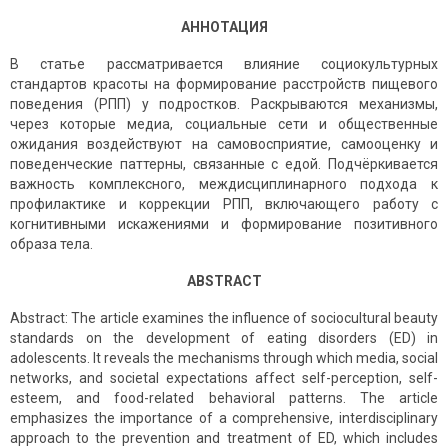
АННОТАЦИЯ
В статье рассматривается влияние социокультурных
стандартов красоты на формирование расстройств пищевого
поведения (РПП) у подростков. Раскрываются механизмы,
через которые медиа, социальные сети и общественные
ожидания воздействуют на самовосприятие, самооценку и
поведенческие паттерны, связанные с едой. Подчёркивается
важность комплексного, междисциплинарного подхода к
профилактике и коррекции РПП, включающего работу с
когнитивными искажениями и формирование позитивного
образа тела.
ABSTRACT
Abstract: The article examines the influence of sociocultural beauty
standards on the development of eating disorders (ED) in
adolescents. It reveals the mechanisms through which media, social
networks, and societal expectations affect self-perception, self-
esteem, and food-related behavioral patterns. The article
emphasizes the importance of a comprehensive, interdisciplinary
approach to the prevention and treatment of ED, which includes