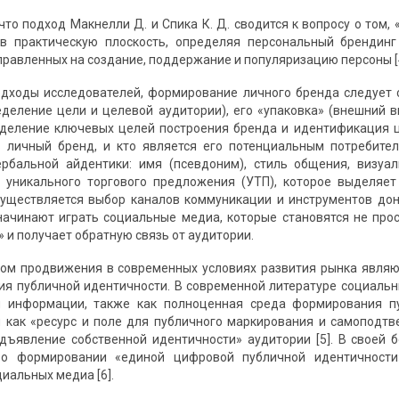
что подход Макнелли Д. и Спика К. Д. сводится к вопросу о том,
в практическую плоскость, определяя персональный брендинг
правленных на создание, поддержание и популяризацию персоны [4
дходы исследователей, формирование личного бренда следует 
еделение цели и целевой аудитории), его «упаковка» (внешний ви
деление ключевых целей построения бренда и идентификация ц
 личный бренд, и кто является его потенциальным потребител
рбальной айдентики: имя (псевдоним), стиль общения, визуал
уникального торгового предложения (УТП), которое выделяет 
уществляется выбор каналов коммуникации и инструментов дон
ачинают играть социальные медиа, которые становятся не прос
 и получает обратную связь от аудитории.
ом продвижения в современных условиях развития рынка являю
я публичной идентичности. В современной литературе социальн
я информации, также как полноценная среда формирования пу
 как «ресурс и поле для публичного маркирования и самоподтв
дъявление собственной идентичности» аудитории [5]. В своей б
 о формировании «единой цифровой публичной идентичности
иальных медиа [6].