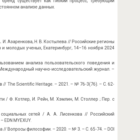
 бренд существует как гибкий процесс, требующий
остоянном анализе данных.
 И. Азаренкова, Н. В. Костылева // Российские регионы
 и молодых ученых, Екатеринбург, 14–16 ноября 2024
льзованием анализа пользовательского поведения и
// Международный научно-исследовательский журнал. –
 The Scientific Heritage. – 2021. – № 76-3(76). – С. 62-
/ Ф. Котлер, И. Рейн, М. Хэмлин, М. Столлер ; Пер. с
социальных сетей / А. А. Лисенкова // Российский
4. – EDN MYEXUY.
// Вопросы философии. – 2020. – № 3. – С. 65-74. – DOI