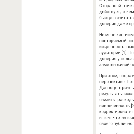
Отправной точк
действует, с ке
быстро «считать»
доверие даже при
Не менее значим
повторяемый опыт
искренность вы
аудитории [1]. 
доверия у польз
заметен живой ч
При этом, опора 
перспективе. По
Данноцентричный
результаты иссл
снизить расход
вовлеченность [
корректировать 
в том, что авто
своего публичног