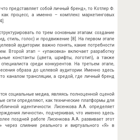
 «что представляет собой личный бренд», то Котлер Ф.
 как процесс, а именно – комплекс маркетинговых
].
структурировать по трем основным этапам: создание
д, стиль, голос) и продвижение [8]. На первом этапе
елевой аудитории: важно понять, какие потребности
ем. Второй этап – «упаковка» включает разработку
ьные константы (цвета, шрифты, логотип), а также
специалиста среди конкурентов. На третьем этапе,
есения образа до целевой аудитории. Именно здесь
то каналом трансляции, а средой, где личный бренд
тся социальные медиа, являясь полноценной сценой
ые сети определяют, как технические платформы для
бличной идентичности. Лисенкова А.А. определяет
ерждения личности», подчеркивая, что именно здесь
олее поздней работе Лисенкова А.А. развивает этот
» через слияние реального и виртуального «Я» в