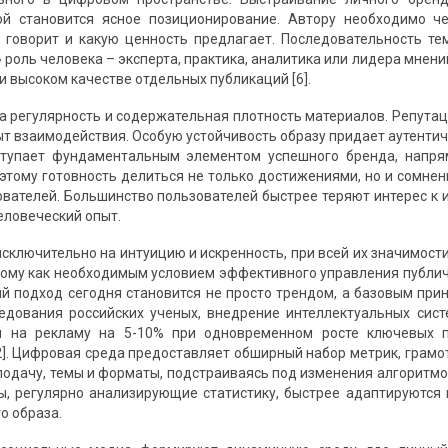
ой становится ясное позиционирование. Автору необходимо ч
м говорит и какую ценность предлагает. Последовательность т
 роль человека – эксперта, практика, аналитика или лидера мнен
 высоком качестве отдельных публикаций [6].
а регулярность и содержательная плотность материалов. Репутац
 взаимодействия. Особую устойчивость образу придает аутентично
ступает фундаментальным элементом успешного бренда, напр
Поэтому готовность делиться не только достижениями, но и сомн
ователей. Большинство пользователей быстрее теряют интерес к 
еловеческий опыт.
исключительно на интуицию и искренность, при всей их значимост
тому как необходимым условием эффективного управления публич
 подход сегодня становится не просто трендом, а базовым пр
едования российских ученых, внедрение интеллектуальных сис
ы на рекламу на 5-10% при одновременном росте ключевых п
2]. Цифровая среда предоставляет обширный набор метрик, грам
подачу, темы и форматы, подстраиваясь под изменения алгоритмов
ры, регулярно анализирующие статистику, быстрее адаптируются
о образа.