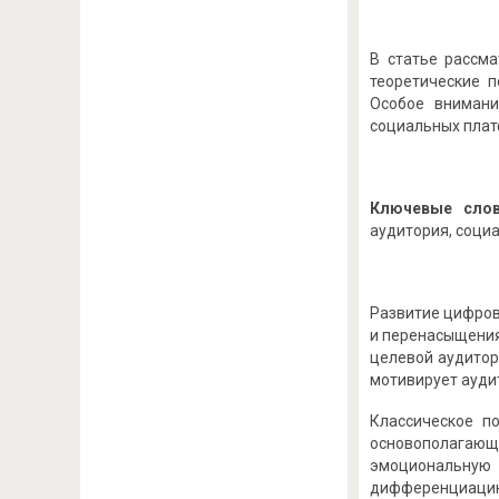
В статье рассм
теоретические 
Особое внимани
социальных плат
Ключевые слов
аудитория, соци
Развитие цифров
и перенасыщения
целевой аудитор
мотивирует аудит
Классическое п
основополагающи
эмоциональную
дифференциацию и