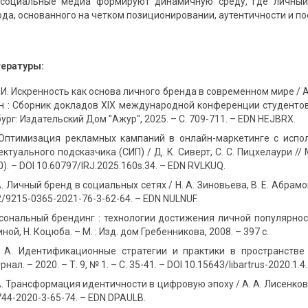
 социальные медиа формируют динамичную среду, где личный
ода, основанного на четком позиционировании, аутентичности и п
ературы:
 И. Искренность как основа личного бренда в современном мире / А.
н : Сборник докладов XIX международной конференции студентов
бург: Издательский Дом "Ажур", 2025. – С. 709-711. – EDN HEJBRX.
. Оптимизация рекламных кампаний в онлайн-маркетинге с испо
ктуального подсказчика (СИП) / Д. К. Сиверт, С. С. Пицхелаури 
). – DOI 10.60797/IRJ.2025.160s.34. – EDN RVLKUQ.
. Личный бренд в социальных сетях / Н. А. Зиновьева, В. Е. Абрамов //
12/9215-0365-2021-76-3-62-64. – EDN NULNUF.
сональный брендинг : технологии достижения личной популярности 
ной, Н. Коцюба. – М. : Изд. дом Гребенникова, 2008. – 397 с.
. А. Идентификационные стратегии и практики в пространстве 
ал. – 2020. – Т. 9, № 1. – С. 35-41. – DOI 10.15643/libartrus-2020.1.
А. Трансформация идентичности в цифровую эпоху / А. А. Лисенкова 
44-2020-3-65-74. – EDN DPAULB.