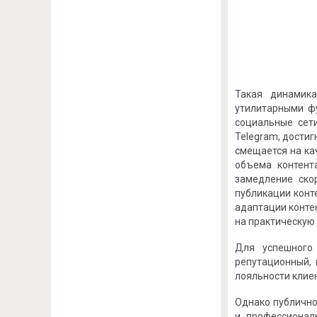
Такая динамика
утилитарными фу
социальные сети
Telegram, достиг
смещается на ка
объема контент
замедление ско
публикации конт
адаптации конте
на практическую
Для успешного 
репутационный, 
лояльности клие
Однако публично
и профессионал