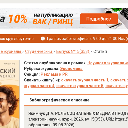
ок круглосуточно
График работы офиса: с 9:00 до 21:00 Нск (
ые журналы
Студенческий
Выпуск №15(353)
Статья
Статья опубликована в рамках:
Научного журнала «
Рубрика журнала:
Экономика
Секция:
Реклама и PR
Скачать книгу(-и):
скачать журнал часть 1
,
скачать 
журнал часть 4
,
скачать журнал часть 5
,
скачать жу
Библиографическое описание:
Якимчук Д.А. РОЛЬ СОЦИАЛЬНЫХ МЕДИА В ПРОДВ
электрон. научн. журн. 2026. № 15(353). URL: https:/
обращения: 09.08.2026).