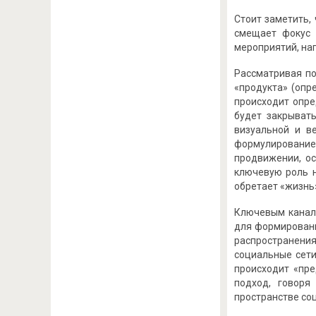
Стоит заметить, 
смещает фокус 
мероприятий, на
Рассматривая по
«продукта» (опр
происходит опре
будет закрывать
визуальной и ве
формулирование 
продвижении, ос
ключевую роль н
обретает «жизнь»
Ключевым канал
для формировани
распространени
социальные сети
происходит «пре
подход, говоря
пространстве соц