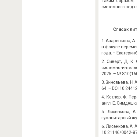
Таким образом,
системного подх
Список
лит
Азаренкова, А.
в фокусе переме
года. – Екатерин
Сиверт, Д. К
системно-интелле
2025. – № S10(160
Зиновьева, Н. А
64. – DOI 10.244
Котлер, Ф. Пер
англ. Е. Симдяшки
Лисенкова, А
гуманитарный журн
Лисенкова, А. 
10.21146/0042-87