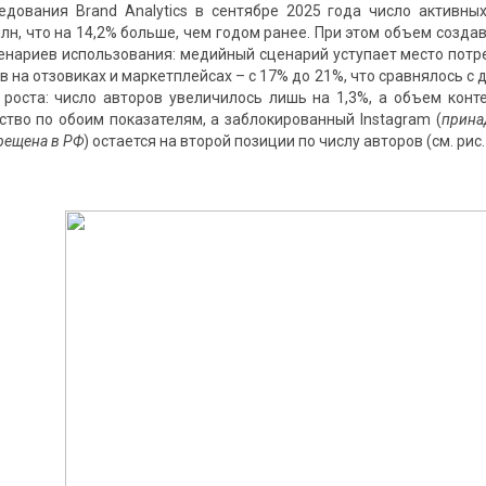
дования Brand Analytics в сентябре 2025 года число активны
лн, что на 14,2% больше, чем годом ранее. При этом объем созда
енариев использования: медийный сценарий уступает место потр
в на отзовиках и маркетплейсах – с 17% до 21%, что сравнялось с 
роста: число авторов увеличилось лишь на 1,3%, а объем конте
ство по обоим показателям, а заблокированный Instagram (
прина
рещена в РФ
) остается на второй позиции по числу авторов (см. рис. 1