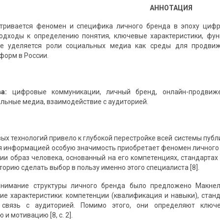
АННОТАЦИЯ
атривается феномен и специфика личного бренда в эпоху циф
подходы к определению понятия, ключевые характеристики, фу
е уделяется роли социальных медиа как среды для продвиж
форм в России.
а:
цифровые коммуникации, личный бренд, онлайн-продвижен
альные медиа, взаимодействие с аудиторией.
ых технологий привело к глубокой перестройке всей системы публ
 информацией особую значимость приобретает феномен личного 
ии образ человека, основанный на его компетенциях, стандартах 
орию сделать выбор в пользу именно этого специалиста [8].
онимание структуры личного бренда было предложено Макнел
е характеристики: компетенции (квалификация и навыки), станд
 связь с аудиторией. Помимо этого, они определяют ключ
 мотивацию [8, с. 2].