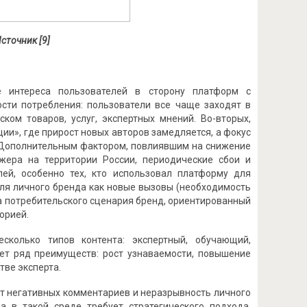
Источник [
9
]
е интереса пользователей в сторону платформ с
ости потребления: пользователи все чаще заходят в
ком товаров, услуг, экспертных мнений. Во-вторых,
ии», где прирост новых авторов замедляется, а фокус
 Дополнительным фактором, повлиявшим на снижение
жера на территории России, периодические сбои и
ей, особенно тех, кто использовал платформу для
для личного бренда как новые вызовы (необходимость
та потребительского сценария бренд, ориентированный
орией.
сколько типов контента: экспертный, обучающий,
ает ряд преимуществ: рост узнаваемости, повышение
тве эксперта.
ст негативных комментариев и неразрывность личного
 в такой среде требует стратегического подхода.