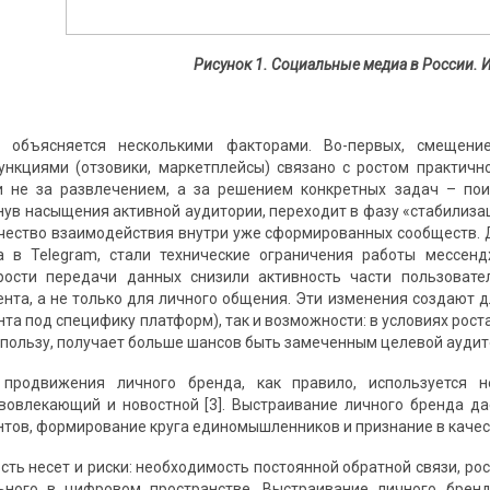
Рисунок 1.
Социальные медиа в России
. 
 объясняется несколькими факторами. Во-первых, смещени
нкциями (отзовики, маркетплейсы) связано с ростом практичн
 не за развлечением, а за решением конкретных задач – поис
нув насыщения активной аудитории, переходит в фазу «стабилизац
чество взаимодействия внутри уже сформированных сообществ.
а в Telegram, стали технические ограничения работы мессенд
рости передачи данных снизили активность части пользовател
ента, а не только для личного общения. Эти изменения создают 
нта под специфику платформ), так и возможности: в условиях рос
 пользу, получает больше шансов быть замеченным целевой аудит
продвижения личного бренда, как правило, используется не
вовлекающий и новостной [3]. Выстраивание личного бренда д
нтов, формирование круга единомышленников и признание в качес
сть несет и риски: необходимость постоянной обратной связи, ро
ьного в цифровом пространстве. Выстраивание личного бренда