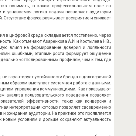
етко понимать, в каком профессиональном поле он
ем и узнаваемая логика подачи позволяют аудитории
ий. Отсутствие фокуса размывает восприятие и снижает
ия в цифровой среде складывается постепенно, через
сть. Как отмечают Азаренкова А.И. и Костылева Н.В.,
ямую влияя на формирование доверия и лояльности
ениями, ошибками, этапами роста формирует ощущение
идеально «отполированным» профилям, чем к тем, где
и, не гарантирует устойчивости бренда в долгосрочной
ным образом выступает системная работа с данными.
инципом управления коммуникациями. Как показывают
тем анализа пользовательского поведения позволяет
оказателей эффективности, таких как конверсия и
отная интерпретация которых позволяет своевременно
 и ожидания аудитории. На практике это проявляется
 к новым условиям и дольше сохраняют актуальность