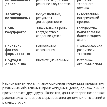
возникновения
решение людей или
развитие
денег
решение государства
товарного
обмена
Характер
Искусственный,
Естественный
возникновения
результат
исторический
договоренности
процесс
Роль
Значительная роль
Государство
государства
государства в
появляется на
создании денег
более позднем
этапе
Основной
Социальные
Экономическое
фактор
соглашения
развитие и
формирования
торговля
Подход к
Институциональный
Историко-
объяснению
экономический
Рационалистическая и эволюционная концепции предлагают
различные объяснения происхождения денег, однако они не
противоречат друг другу. Напротив, данные теории позволяют
рассматривать процесс формирования денежных отношений с
разных сторон.