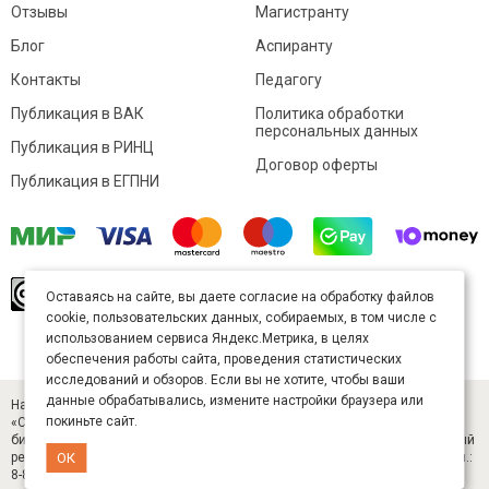
Отзывы
Магистранту
Блог
Аспиранту
Контакты
Педагогу
Публикация в ВАК
Политика обработки
персональных данных
Публикация в РИНЦ
Договор оферты
Публикация в ЕГПНИ
© Sibac.info 2026. Все права защищены.
Это
Оставаясь на сайте, вы даете согласие на обработку файлов
произведение доступно по
лицензии Creative
cookie, пользовательских данных, собираемых, в том числе с
Commons «Attribution» («Атрибуция») 4.0
Непортированная
.
использованием сервиса Яндекс.Метрика, в целях
Карта сайта
обеспечения работы сайта, проведения статистических
исследований и обзоров. Если вы не хотите, чтобы ваши
данные обрабатывались, измените настройки браузера или
Научный журнал «Студенческий» (ISSN 2541-9412). Издатель — ООО
покиньте сайт.
«СибАК» (ИНН 5402054157). Размещается в Научной электронной
библиотеке eLIBRARY.RU (договор № 445-11/2019 от 05.11.2019). Главный
ОК
редактор — Старченко И. Б., д-р техн. наук. E-mail: student@sibac.info, тел.:
8-800-350-22-65.