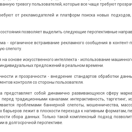
ванную тревогу пользователей, которые все чаще требуют прозра
ребуют от рекламодателей и платформ поиска новых подходов,
 состояния позволяет выделить следующие перспективные направ
ама - органичное встраивание рекламного сообщения в контент-
ую слепоту.
я на основе искусственного интеллекта - использование машинног
индивидуальных предложений в реальном времени.
чности и прозрачности - внедрение стандартов обработки данны
ментов контроля со стороны пользователя.
ма представляет собой динамично развивающуюся сферу марк
перед традиционными каналами: интерактивность, таргетинг, 
ивается проблемами баннерной слепоты, мошенничества, масс
х барьеров лежит в плоскости перехода к нативным форматам, пе
ости сбора данных. Только такой комплексный подход позволи
ии в долгосрочной перспективе.