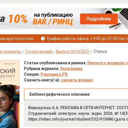
ок круглосуточно
График работы офиса: с 9:00 до 21:00 Нск (
ые журналы
Студенческий
Выпуск №14(352)
Статья
Статья опубликована в рамках:
Научного журнала «
Рубрика журнала:
Экономика
Секция:
Реклама и PR
Скачать книгу(-и):
скачать журнал
Библиографическое описание:
Веркаускас А.А. РЕКЛАМА В СЕТИ ИНТЕРНЕТ: СОС
Студенческий: электрон. научн. журн. 2026. № 14(3
https://sibac.info/journal/student/352/410686 (дата