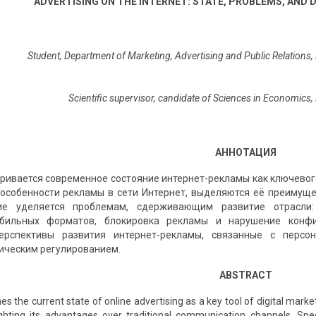
ADVERTISING ON THE INTERNET: STATE, PROBLEMS, AND
Student, Department of Marketing, Advertising and Public Relations,
Scientific supervisor, candidate of Sciences in Economics,
АННОТАЦИЯ
тривается современное состояние интернет-рекламы как ключево
 особенности рекламы в сети Интернет, выделяются её преиму
е уделяется проблемам, сдерживающим развитие отрасли: 
бильных форматов, блокировка рекламы и нарушение конфи
ерспективы развития интернет-рекламы, связанные с персо
тическим регулированием.
ABSTRACT
es the current state of online advertising as a key tool of digital marke
lighting its advantages over traditional communication channels. Spec