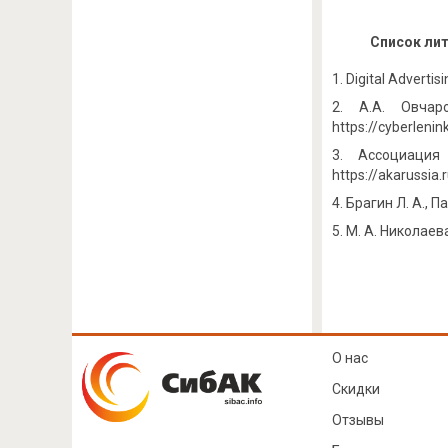
Список ли
Digital Adverti
А.А. Овчар
https://cyberleni
Ассоциация
https://akarussi
Брагин Л. А., П
М. А. Николаев
О нас
Скидки
Отзывы