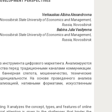
 DEVELOPMENT PERSPECTIVES
Verkauskas Albina Alexandrovna
Novosibirsk State University of Economics and Management
,
Russia, Novosibirsk
Babina Julia Vasilyevna
Novosibirsk State University of Economics and Management
,
Russia
,
Novosibirsk
го инструмента цифрового маркетинга. Анализируются
щества перед традиционными каналами коммуникации.
баннерная слепота, мошенничество, технические
денциальности. На основе проведенного анализа
нализацией, нативными форматами, искусственным
ting. It analyzes the concept, types, and features of online
ial attention is given to the challenges that hinder the