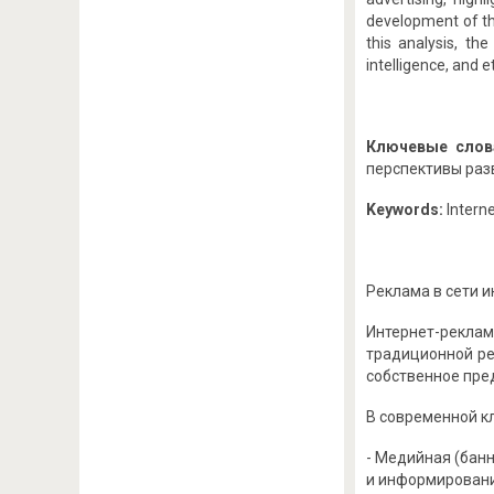
development of the
this analysis, the
intelligence, and e
Ключевые слов
перспективы раз
Keywords:
Interne
Реклама в сети и
Интернет-рекла
традиционной ре
собственное пред
В современной к
- Медийная (бан
и информировани