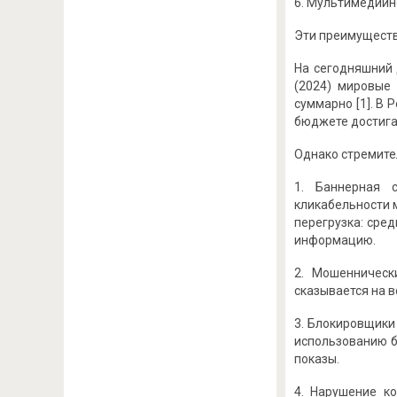
6. Мультимедийно
Эти преимуществ
На сегодняшний 
(2024) мировые
суммарно [1]. В
бюджете достигае
Однако стремите
1. Баннерная с
кликабельности 
перегрузка: сре
информацию.
2. Мошенническ
сказывается на в
3. Блокировщики
использованию б
показы.
4. Нарушение к