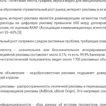
сть - сочетание текста, графики, звука и видео для эмоционально
а обусловили стремительный рост рынка, интернет-рекламы и ее
день интернет-реклама является доминирующим сегментом глоба
 расходы на цифровую рекламу превысили 600 млрд долларов
 России, по оценкам АКАР (Ассоциации коммуникационных агентст
т 55–60% [3].
льный рост сопряжен с рядом системных проблем, требующих осмыс
лепота - сознательное или бессознательное игнорировани
медийной рекламы составляет около 0,1%, то есть 99,9% баннеро
днестатистический пользователь видит около 1700 рекламных о
ие объявления - недобросовестная реклама подрывает довер
сей отрасли.
 рекламы - распространенность неэтичной рекламы и перенасы
локировщиков рекламы (AdBlock, uBlock Origin). Это напрямую с
онфиденциальности - сбор данных об истории просмотров, пои