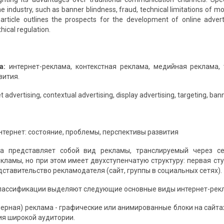
 industry, such as banner blindness, fraud, technical limitations of mo
 article outlines the prospects for the development of online advertis
thical regulation.
а:
интернет-реклама, контекстная реклама, медийная реклама, 
вития.
t advertising, contextual advertising, display advertising, targeting, ba
нтернет: состояние, проблемы, перспективы развития
ма представляет собой вид рекламы, транслируемый через с
кламы, но при этом имеет двухступенчатую структуру: первая сту
ставительство рекламодателя (сайт, группы в социальных сетях).
лассификации выделяют следующие основные виды интернет-рекл
нерная) реклама - графические или анимированные блоки на сай
я широкой аудитории.