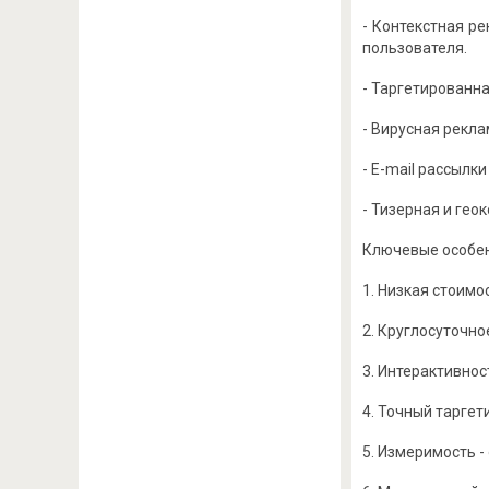
- Контекстная р
пользователя.
- Таргетированн
- Вирусная рекл
- E-mail рассылк
- Тизерная и гео
Ключевые особен
1. Низкая стоимо
2. Круглосуточно
3. Интерактивнос
4. Точный таргет
5. Измеримость 