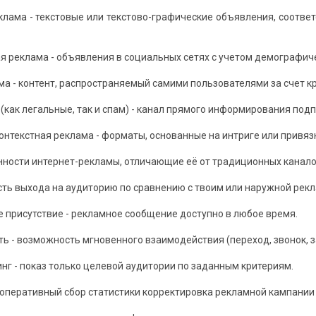
еклама - текстовые или текстово-графические объявления, соотв
ая реклама - объявления в социальных сетях с учетом демографич
ама - контент, распространяемый самими пользователями за счет 
и (как легальные, так и спам) - канал прямого информирования под
контекстная реклама - форматы, основанные на интриге или привя
ности интернет-рекламы, отличающие её от традиционных каналов
сть выхода на аудиторию по сравнению с твоим или наружной рекл
е присутствие - рекламное сообщение доступно в любое время.
ть - возможность мгновенного взаимодействия (переход, звонок, з
инг - показ только целевой аудитории по заданным критериям.
- оперативный сбор статистики корректировка рекламной кампании