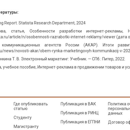
тературы:
sing Report. Statista Research Department, 2024
ова, статья, Особенности разработки интернет-рекламы, 
nka.ru/article/n/osobennosti-razrabotki-internet-reklamy/viewer (дата
 коммуникационных агентств России (АКАР). Итоги раз
a.ru/news/novosti-akar/obem-rynka-marketingovyh-kommunikacij-v-20
анкина Т. В. Электронный маркетинг: Учебник. — СПб.: Питер, 2022.
а, учебное пособие, Интернет-реклама в продвижении товаров и услу
Где опубликовать
Публикация в ВАК
Политика о
статью
персональ
Публикация в РИНЦ
данных
Студенту
Публикация в ЕГПНИ
Договор о
Магистранту