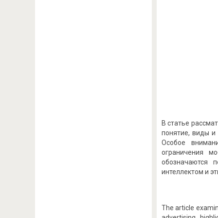
В статье рассма
понятие, виды и
Особое внимани
ограничения мо
обозначаются п
интеллектом и э
The article examin
advertising, high