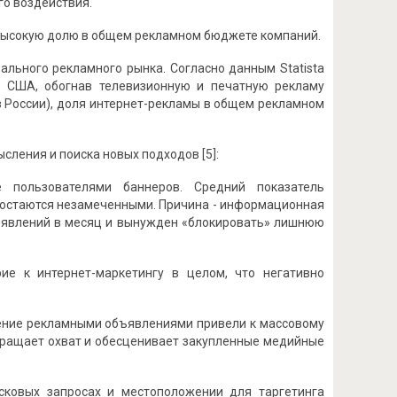
го воздействия.
 высокую долю в общем рекламном бюджете компаний.
льного рекламного рынка. Согласно данным Statista
 США, обогнав телевизионную и печатную рекламу
в России), доля интернет-рекламы в общем рекламном
ления и поиска новых подходов [5]:
е пользователями баннеров. Средний показатель
в остаются незамеченными. Причина - информационная
бъявлений в месяц и вынужден «блокировать» лишнюю
ие к интернет-маркетингу в целом, что негативно
щение рекламными объявлениями привели к массовому
окращает охват и обесценивает закупленные медийные
сковых запросах и местоположении для таргетинга