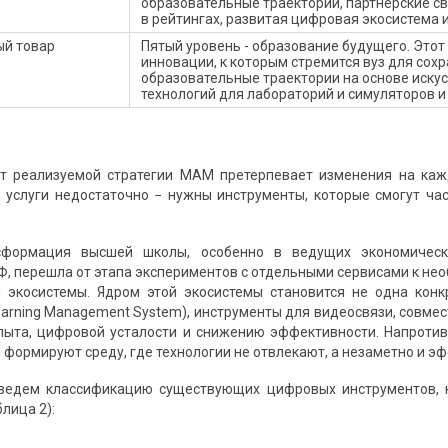
образовательные траектории, партнерские с
в рейтингах, развитая цифровая экосистема и т
ый товар
Пятый уровень - образование будущего. Это
инновации, к которым стремится вуз для со
образовательные траектории на основе иску
технологий для лабораторий и симуляторов и т.
от реализуемой стратегии МАМ претерпевает изменения на каж
 услуги недостаточно − нужны инструменты, которые смогут час
формация высшей школы, особенно в ведущих экономически
Ф, перешла от этапа экспериментов с отдельными сервисами к не
 экосистемы. Ядром этой экосистемы становится не одна конк
earning Management System), инструменты для видеосвязи, совмес
ыта, цифровой усталости и снижению эффективности. Напротив,
 формируют среду, где технологии не отвлекают, а незаметно и э
ведем классификацию существующих цифровых инструментов, 
лица 2):