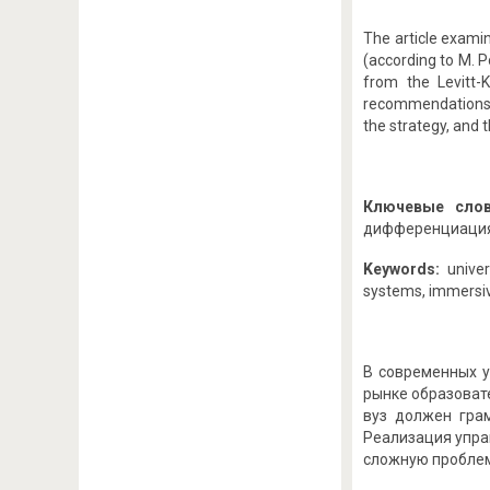
The article examin
(according to M. P
from the Levitt-K
recommendations fo
the strategy, and 
Ключевые сло
дифференциация,
Keywords:
univer
systems, immersive
В современных у
рынке образоват
вуз должен грам
Реализация упра
сложную проблему 