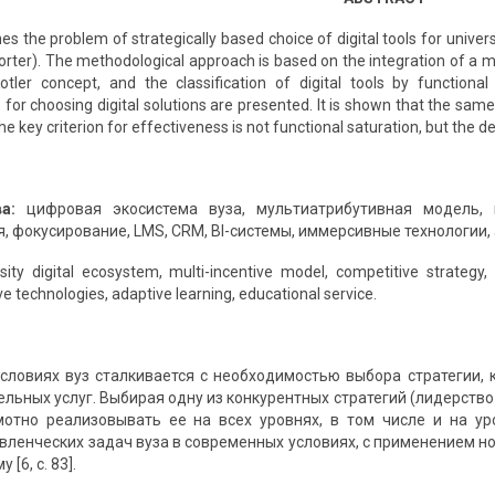
es the problem of strategically based choice of digital tools for univ
orter). The methodological approach is based on the integration of a 
otler concept, and the classification of digital tools by functiona
r choosing digital solutions are presented. It is shown that the same t
the key criterion for effectiveness is not functional saturation, but the
ва:
цифровая экосистема вуза, мультиатрибутивная модель, 
 фокусирование, LMS, CRM, BI-системы, иммерсивные технологии, 
sity digital ecosystem, multi-incentive model, competitive strategy,
 technologies, adaptive learning, educational service.
словиях вуз сталкивается с необходимостью выбора стратегии, 
ельных услуг. Выбирая одну из конкурентных стратегий (лидерств
отно реализовывать ее на всех уровнях, в том числе и на ур
вленческих задач вуза в современных условиях, с применением н
[6, с. 83].