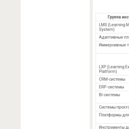
Группа ин
LMS (Learning
System)
Адаптивные п
Иммерсивные т
LXP (Learning E
Platform)
CRM-системы
ERP-системы
BI-системы
Системы прокт
Платформы для
Инструменты д