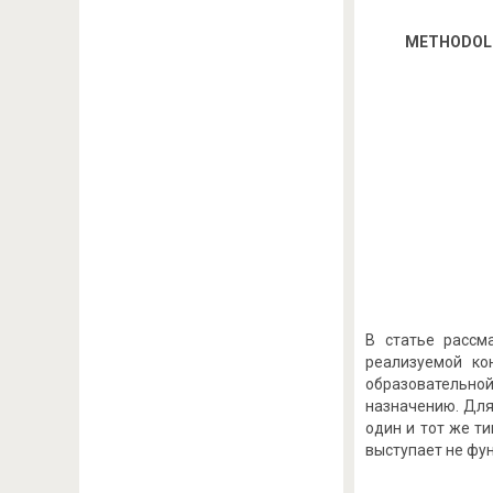
METHODOLO
В статье рассм
реализуемой ко
образовательной
назначению. Для
один и тот же т
выступает не фу