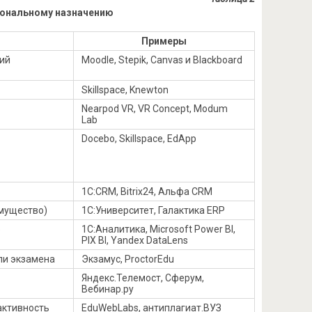
иональному назначению
Примеры
ний
Moodle, Stepik, Canvas и Blackboard
Skillspace, Knewton
Nearpod VR, VR Concept, Modum
Lab
Docebo, Skillspace, EdApp
1С:CRM, Bitrix24, Альфа CRM
имущество)
1С:Университет, Галактика ERP
е
1С:Аналитика, Microsoft Power BI,
PIX BI, Yandex DataLens
ли экзамена
Экзамус, ProctorEdu
Яндекс.Телемост, Сферум,
Вебинар.ру
активность
EduWebLabs, антиплагиат.ВУЗ