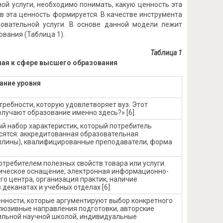
ой услуги, необходимо понимать, какую ценность эта
в эта ценность формируется. В качестве инструмента
овательной услуги. В основе данной модели лежит
вания (Таблица 1).
Таблица 1
ая к сфере высшего образования
ание уровня
требности, которую удовлетворяет вуз. Этот
олучают образование именно здесь?» [6].
й набор характеристик, который потребитель
осятся: аккредитованная образовательная
плины), квалифицированные преподаватели, форма
требителем полезных свойств товара или услуги.
ическое оснащение, электронная информационно-
о центра, организация практик, наличие
деканатах и учебных отделах [6].
енности, которые аргументируют выбор конкретного
клюзивные направления подготовки, авторские
ильной научной школой, индивидуальные