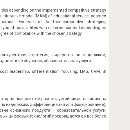
ersities depending on the implemented competitive strategy
multitributive model (MAM) of educational service, adapted
l purpose. For each of the four competitive strategies,
ype of tools is filled with different content depending on
 degree of compliance with the chosen strategy.
конкурентная стратегия, лидерство по издержкам,
адаптивное обучение, образовательная услуга.
 cost leadership, differentiation, focusing, LMS, CRM, BI
которая позволит ему занять устойчивую позицию на
о по издержкам, дифференциация или фокусирование),
овне основного продукта – образовательной услуги.
овых цифровых технологий превращается во все более