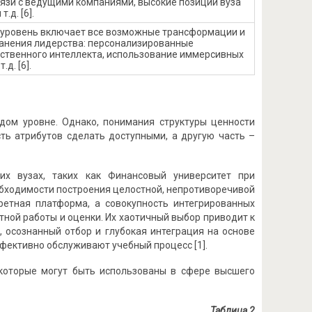
вязи с ведущими компаниями, высокие позиции вуза
.д. [6].
т уровень включает все возможные трансформации и
хранения лидерства: персонализированные
сственного интеллекта, использование иммерсивных
д. [6].
дом уровне. Однако, понимания структуры ценности
ть атрибутов сделать доступными, а другую часть –
х вузах, таких как Финансовый университет при
обходимости построения целостной, непротиворечивой
ретная платформа, а совокупность интегрированных
тной работы и оценки. Их хаотичный выбор приводит к
 осознанный отбор и глубокая интеграция на основе
ффективно обслуживают учебный процесс [1].
которые могут быть использованы в сфере высшего
Таблица 2