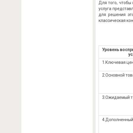
Для того, чтобы
услуга представ
для решения эт
классическая ко
Уровень воспр
ус
1.Ключевая це
2.Основной тов
3.Ожидаемый т
4.Дополненный