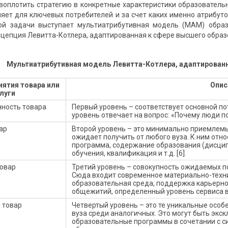
 воплотить стратегию в конкретные характеристики образовательн
ляет для ключевых потребителей и за счет каких именно атрибуто
ой задачи выступает мультиатрибутивная модель (МАМ) образ
нцепция Левитта-Котлера, адаптированная к сфере высшего образо
Мультиатрибутивная модель Левитта-Котлера, адаптированн
иятия товара или
Опис
луги
нность товара
Первый уровень – соответствует основной по
уровень отвечает на вопрос: «Почему люди п
ар
Второй уровень – это минимально приемлемы
ожидает получить от любого вуза. К ним отн
программа, содержание образования (дисци
обучения, квалификация и т.д. [6].
овар
Третий уровень – совокупность ожидаемых по
Сюда входит современное материально-техн
образовательная среда, поддержка карьерног
общежитий, определенный уровень сервиса в 
 товар
Четвертый уровень – это те уникальные особ
вуза среди аналогичных. Это могут быть экс
образовательные программы в сочетании с с