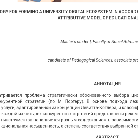
GY FOR FORMING A UNIVERSITY DIGITAL ECOSYSTEM IN ACCORD
ATTRIBUTIVE MODEL OF EDUCATIONAL
Master’s student, Faculty of Social Adminis
candidate of Pedagogical Sciences, associate pro
АННОТАЦИЯ
атривается проблема стратегически обоснованного выбора ц
нкурентной стратегии (по М. Портеру). В основе подхода л
 услуги, адаптированной из концепции Левитта-Котлера, и клас
 каждой из четырех конкурентных стратегий представлены реком
ип инструментов наполняется разным содержанием в зависимости
нкциональная насыщенность, а степень соответствия выбранной ст
ABSTRACT