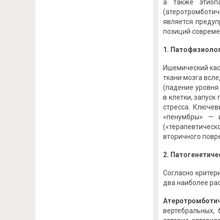
а также этиоп
(атеротромботич
является предуп
позиций совреме
1. Патофизиоло
Ишемический кас
ткани мозга всл
(падение уровня
в клетки, запус
стресса. Ключе
«пенумбры» — и
(«терапевтическ
вторичного повр
2. Патогенетич
Согласно критери
два наиболее ра
Атеротромботи
вертебральных, 