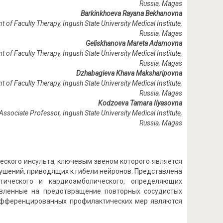
Russia, Magas
Barkinkhoeva Rayana Bekhanovna
 of Faculty Therapy, Ingush State University Medical Institute,
Russia, Magas
Geliskhanova Mareta Adamovna
 of Faculty Therapy, Ingush State University Medical Institute,
Russia, Magas
Dzhabagieva Khava Maksharipovna
 of Faculty Therapy, Ingush State University Medical Institute,
Russia, Magas
Kodzoeva Tamara Ilyasovna
Associate Professor, Ingush State University Medical Institute,
Russia
,
Magas
ского инсульта, ключевым звеном которого является
ушений, приводящих к гибели нейронов. Представлена
отического и кардиоэмболического, определяющих
авленные на предотвращение повторных сосудистых
дифференцированных профилактических мер являются