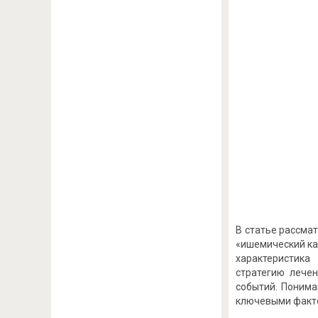
В статье рассма
«ишемический ка
характеристика
стратегию лече
событий. Поним
ключевыми факто