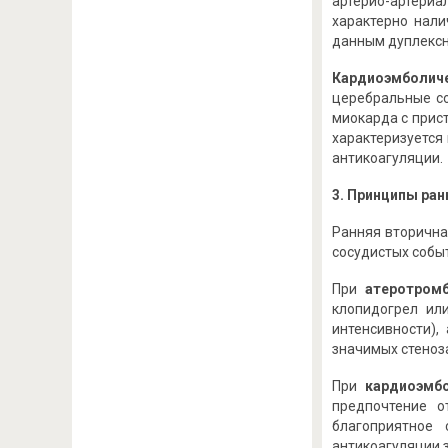
артерио-артериа
характерно нали
данным дуплексн
Кардиоэмболич
церебральные со
миокарда с прис
характеризуется
антикоагуляции.
3. Принципы ра
Ранняя вторична
сосудистых собы
При
атеротром
клопидогрел ил
интенсивности),
значимых стеноз
При
кардиоэмб
предпочтение о
благоприятное
антикоагуляции 