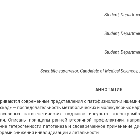
Student, Department
Student, Department
Student, Department
Scientific supervisor, Candidate of Medical Sciences, 
АННОТАЦИЯ
триваются современные представления о патофизиологии ишемиче
скад» — последовательность метаболических и молекулярных нар
 основных патогенетических подтипов инсульта: атеротромб
ния. Описаны принципы ранней вторичной профилактики, напр
ание гетерогенности патогенеза и своевременное применение 
рами снижения инвалидизации и летальности.