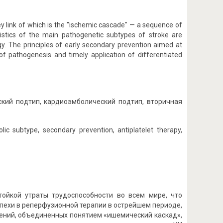
y link of which is the "ischemic cascade" — a sequence of
istics of the main pathogenetic subtypes of stroke are
y. The principles of early secondary prevention aimed at
of pathogenesis and timely application of differentiated
кий подтип, кардиоэмболический подтип, вторичная
ic subtype, secondary prevention, antiplatelet therapy,
тойкой утраты трудоспособности во всем мире, что
пехи в реперфузионной терапии в острейшем периоде,
ений, объединенных понятием «ишемический каскад»,