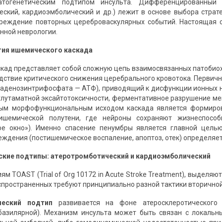
атогенетическим подтипом инсульта. Дифференцированный
еский, кардиоэмболический и др.) лежит в основе выбора страт
реждение повторных цереброваскулярных событий. Настоящая с
нной неврологии.
гия ишемического каскада
кад представляет собой сложную цепь взаимосвязанных патобиох
едствие критического снижения церебрального кровотока. Первич
 аденозинтрифосфата — АТФ), приводящий к дисфункции ионных н
к глутаматной эксайтотоксичности, ферментативное разрушение ме
вым морфофункциональным исходом каскада является формиро
шемической полутени, где нейроны сохраняют жизнеспособ
ое окно»). Именно спасение пенумбры является главной целью
еждения (постишемическое воспаление, апоптоз, отек) определяет
еские подтипы: атеротромботический и кардиоэмболический
ям TOAST (Trial of Org 10172 in Acute Stroke Treatment), выделяю
спространенных требуют принципиально разной тактики вторично
ческий подтип
развивается на фоне атеросклеротического 
базилярной). Механизм инсульта может быть связан с локальн