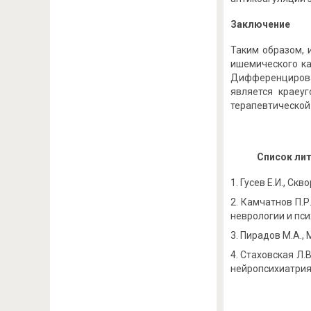
Заключение
Таким образом, 
ишемического ка
Дифференцирован
является краеу
терапевтической 
Список ли
Гусев Е.И., Скв
Камчатнов П.Р
неврологии и псих
Пирадов М.А., 
Стаховская Л.В
нейропсихиатрия, 