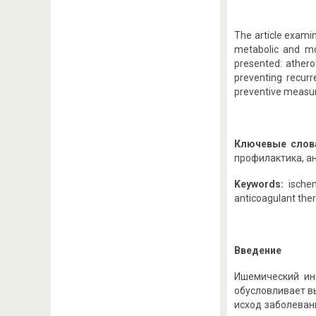
The article exami
metabolic and mo
presented: athero
preventing recurr
preventive measure
Ключевые слов
профилактика, а
Keywords:
ischem
anticoagulant ther
Введение
Ишемический ин
обусловливает в
исход заболеван