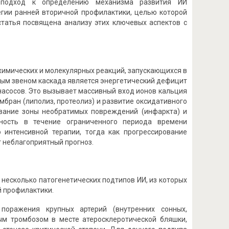
 подход к определению механизма развития ИИ
егии ранней вторичной профилактики, целью которой
татья посвящена анализу этих ключевых аспектов с
имических и молекулярных реакций, запускающихся в
ным звеном каскада является энергетический дефицит
асосов. Это вызывает массивный вход ионов кальция
мбран (липолиз, протеолиз) и развитие оксидативного
вание зоны необратимых повреждений (инфаркта) и
ность в течение ограниченного периода времени
 интенсивной терапии, тогда как прогрессирование
 неблагоприятный прогноз.
т несколько патогенетических подтипов ИИ, из которых
й профилактики.
поражения крупных артерий (внутренних сонных,
ым тромбозом в месте атеросклеротической бляшки,