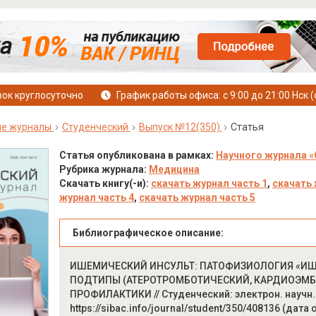
ок круглосуточно
График работы офиса: с 9:00 до 21:00 Нск (
ые журналы
Студенческий
Выпуск №12(350)
Статья
Статья опубликована в рамках:
Научного журнала «
Рубрика журнала:
Медицина
Скачать книгу(-и):
скачать журнал часть 1
,
скачать 
журнал часть 4
,
скачать журнал часть 5
Библиографическое описание:
ИШЕМИЧЕСКИЙ ИНСУЛЬТ: ПАТОФИЗИОЛОГИЯ «ИШ
ПОДТИПЫ (АТЕРОТРОМБОТИЧЕСКИЙ, КАРДИОЭМБ
ПРОФИЛАКТИКИ // Студенческий: электрон. научн. жу
https://sibac.info/journal/student/350/408136 (дата