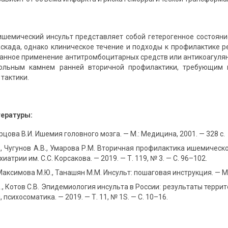
ишемический инсульт представляет собой гетерогенное состояни
скада, однако клиническое течение и подходы к профилактике 
ное применение антитромбоцитарных средств или антикоагулянто
гольным камнем ранней вторичной профилактики, требующим 
тактики.
тературы:
орцова В.И. Ишемия головного мозга. — М.: Медицина, 2001. — 328 с.
., Чугунов А.В., Умарова Р.М. Вторичная профилактика ишемичес
иатрии им. С.С. Корсакова. — 2019. — Т. 119, № 3. — С. 96–102.
Максимова М.Ю., Танашян М.М. Инсульт: пошаговая инструкция. — М.
., Котов С.В. Эпидемиология инсульта в России: результаты терр
психосоматика. — 2019. — Т. 11, № 1S. — С. 10–16.