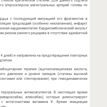
 стенозе критической степени. Для данного подтипа
го атеросклероза магистральных артерий головы по
ердца с последующей миграцией его фрагментов в
ляция предсердий (особенно неклапанная), инфаркт
ионная кардиомиопатия. Кардиоэмболический инсульт
м риском раннего рецидива в отсутствие адекватной
14 дней) и направлена на предотвращение повторных
одтипом.
мбоцитарная терапия (ацетилсалициловая кислота,
ного давления и уровня липидов (статины высокой
ерэктомия или стентирование) при гемодинамически
пероральных антикоагулянтов. В настоящее время
ривароксабан, апиксабан), которые демонстрируют
 с антагонистами витамина К. Время инициации
ции.