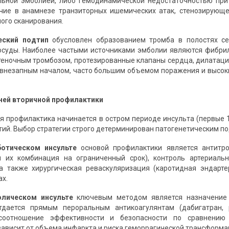
льной эмболией, либо гемодинамической недостаточностью при
чие в анамнезе транзиторных ишемических атак, стенозирующе
ого сканирования.
еский подтип
обусловлен образованием тромба в полостях с
суды. Наиболее частыми источниками эмболии являются фибрил
теночным тромбозом, протезированные клапаны сердца, дилатац
 внезапным началом, часто большим объемом поражения и высоки
нней вторичной профилактики
я профилактика начинается в остром периоде инсульта (первые 
тий. Выбор стратегии строго детерминирован патогенетическим п
ботическом инсульте
основой профилактики является антитро
и их комбинация на ограниченный срок), контроль артериаль
 а также хирургическая реваскуляризация (каротидная эндарт
ах.
олическом инсульте
ключевым методом является назначение 
тдается прямым пероральным антикоагулянтам (дабигатран, 
 соотношение эффективности и безопасности по сравнению
зависит от объема инфаркта и риска геморрагической трансформа