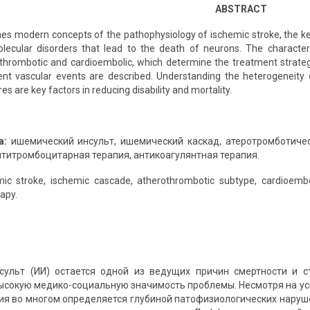
ABSTRACT
nes modern concepts of the pathophysiology of ischemic stroke, the ke
lecular disorders that lead to the death of neurons. The character
thrombotic and cardioembolic, which determine the treatment strateg
ent vascular events are described. Understanding the heterogeneity 
s are key factors in reducing disability and mortality.
а:
ишемический инсульт, ишемический каскад, атеротромботичес
нтитромбоцитарная терапия, антикоагулянтная терапия.
ic stroke, ischemic cascade, atherothrombotic subtype, cardioembol
apy.
сульт (ИИ) остается одной из ведущих причин смертности и с
ысокую медико-социальную значимость проблемы. Несмотря на ус
ия во многом определяется глубиной патофизиологических наруш