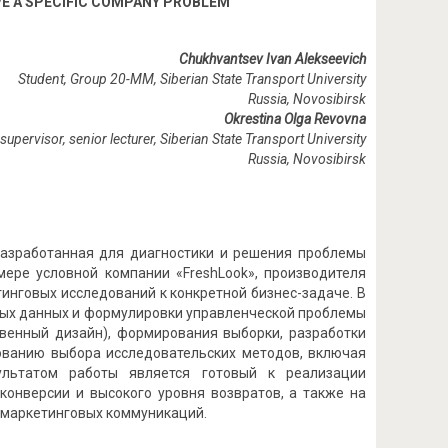
E A SPECIFIC COMPANY PROBLEM
Chukhvantsev Ivan Alekseevich
Student, Group 20-MM, Siberian State Transport University
Russia, Novosibirsk
Okrestina
Olga Revovna
 supervisor, senior lecturer,
Siberian State Transport University
Russia, Novosibirsk
разработанная для диагностики и решения проблемы
мере условной компании «FreshLook», производителя
инговых исследований к конкретной бизнес-задаче. В
чных данных и формулировки управленческой проблемы
венный дизайн), формирования выборки, разработки
ованию выбора исследовательских методов, включая
ультатом работы является готовый к реализации
конверсии и высокого уровня возвратов, а также на
 маркетинговых коммуникаций.