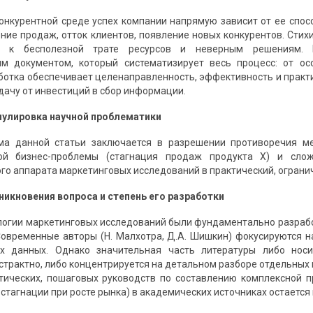
онкурентной среде успех компании напрямую зависит от ее спос
ние продаж, отток клиентов, появление новых конкурентов. Стих
т к бесполезной трате ресурсов и неверным решениям. П
м документом, который систематизирует весь процесс: от о
ботка обеспечивает целенаправленность, эффективность и практ
дачу от инвестиций в сбор информации.
мулировка научной проблематики
ма данной статьи заключается в разрешении противоречия м
кой бизнес-проблемы (стагнация продаж продукта X) и сло
го аппарата маркетинговых исследований в практический, огранич
зникновения вопроса и степень его разработки
огии маркетинговых исследований были фундаментально разработ
. Современные авторы (Н. Малхотра, Д.А. Шишкин) фокусируются
х данных. Однако значительная часть литературы либо носи
страктно, либо концентрируется на детальном разборе отдельных 
тических, пошаговых руководств по составлению комплексной 
стагнации при росте рынка) в академических источниках остается