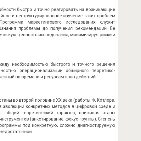
обности быстро и точно реагировать на возникающие
ийное и неструктурированное изучение таких проблем
рограмма маркетингового исследования служит
сознания проблемы до получения рекомендаций. Ее
ическую ценность исследования, минимизируя риски и
ежду необходимостью быстрого и точного решения
жностью операционализации обширного теоретико-
енный по времени и ресурсам план действий.
аны во второй половине XX века (работы Ф. Котлера,
 на эволюции конкретных методов в цифровой среде и
т общий теоретический характер, описывая этапы
инструментов (анкетирование, фокус-группы). Степень
программы под конкретную, сложно диагностируемую
 недостаточной.