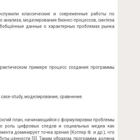
послужили классические и современные работы по
 анализа, моделирования бизнес-процессов, синтеза
 обобщённые данные о характерных проблемах рынка
практическом примере процесс создания программы
case-study, моделирование, сравнение.
строгий план, начинающийся с формулировки проблемы
щую роль цифровых следов и социальных медиа как
ента доминирует точка зрения (Котлер Ф. и др.), что
уты ценности [5]. Таким образом, программа должна