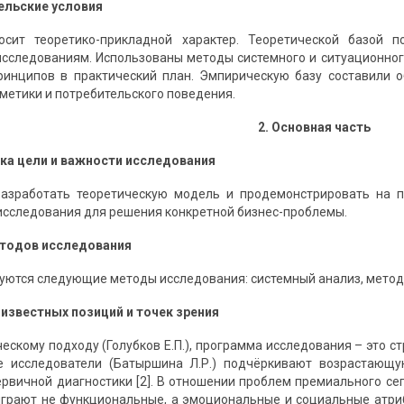
ельские условия
осит теоретико-прикладной характер. Теоретической базой 
сследованиям. Использованы методы системного и ситуационного
принципов в практический план. Эмпирическую базу составили
метики и потребительского поведения.
2. Основная часть
ка цели и важности исследования
разработать теоретическую модель и продемонстрировать на 
исследования для решения конкретной бизнес-проблемы.
етодов исследования
зуются следующие методы исследования: системный анализ, метод 
 известных позиций и точек зрения
ческому подходу (Голубков Е.П.), программа исследования – это 
ые исследователи (Батыршина Л.Р.) подчёркивают возрастаю
рвичной диагностики [2]. В отношении проблем премиального сегм
грают не функциональные, а эмоциональные и социальные атриб