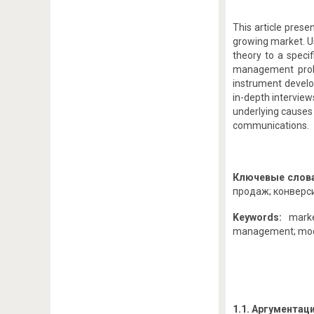
This article pres
growing market. U
theory to a speci
management proble
instrument develop
in-depth interview
underlying causes 
communications.
Ключевые слов
продаж; конверс
Keywords:
marke
management; mode
1.1. Аргументац