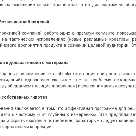
е на выявление «плохого качества», а на диагностику «слабо
обственных наблюдений
практикой компаний, работающих в премиум-сегменте, показыв
 на тактических исправлениях (новые рекламные креативы, ра
йчивого восприятия продукта в сознании целевой аудитории. Э
тов и доказательного материала
 данных по компании «FreshLook» (стагнация при росте рынка, 
 ожиданий) однозначно указывает не на проблему осведомлё
жду обещанием (позиционированием) и воспринимаемым результ
е собственных гипотез
ования заключается в том, что эффективная программа для ре
щего к частному и от глубины к измерению». Это предполагае
а» и скрытых мотивов потребителя, за которым следует количес
ьтернативами коррекции.