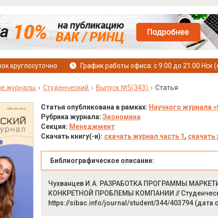
ок круглосуточно
График работы офиса: с 9:00 до 21:00 Нск (
ые журналы
Студенческий
Выпуск №5(343)
Статья
Статья опубликована в рамках:
Научного журнала «
Рубрика журнала:
Экономика
Секция:
Менеджмент
Скачать книгу(-и):
скачать журнал часть 1
,
скачать 
Библиографическое описание:
Чухванцев И.А. РАЗРАБОТКА ПРОГРАММЫ МАРК
КОНКРЕТНОЙ ПРОБЛЕМЫ КОМПАНИИ // Студенческий: 
https://sibac.info/journal/student/344/403794 (дата