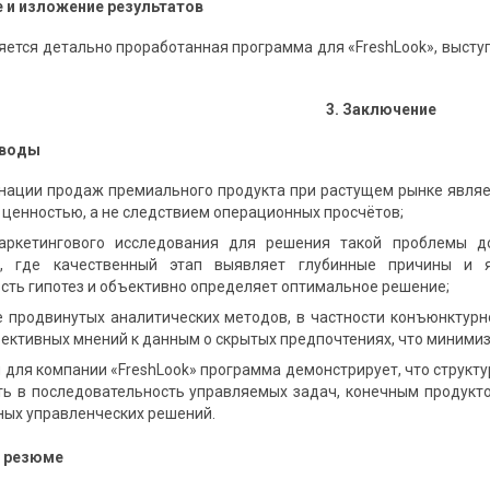
е и изложение результатов
яется детально проработанная программа для «FreshLook», выст
3. Заключение
ыводы
нации продаж премиального продукта при растущем рынке явля
ценностью, а не следствием операционных просчётов;
аркетингового исследования для решения такой проблемы 
), где качественный этап выявляет глубинные причины и 
сть гипотез и объективно определяет оптимальное решение;
 продвинутых аналитических методов, в частности конъюнктурног
ъективных мнений к данным о скрытых предпочтениях, что миними
 для компании «FreshLook» программа демонстрирует, что струк
ь в последовательность управляемых задач, конечным продукто
ных управленческих решений.
е резюме