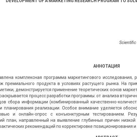
DEVELOPMENT OF A MARKETING RESEARCH PROGRAM TO SOLV
Scientific
АННОТАЦИЯ
авлена комплексная программа маркетингового исследования, 
ж премиального продукта в условиях растущего рынка. На при
метики, демонстрируется применение теоретических основ маркет
 раскрывается процесс разработки программы: от анализа втори
дов сбора информации (комбинированный качественно-количест
и планирования реализации. Особое внимание уделяется обосн
рвью и онлайн-опрос с конъюнктурным тестированием. Рез
ий план, направленный на выявление глубинных причин низкой 
актических рекомендаций по корректировке позиционирования и