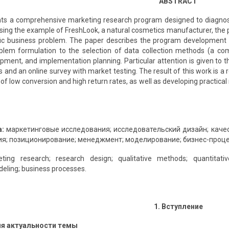
ABSTRACT
ents a comprehensive marketing research program designed to diagno
sing the example of FreshLook, a natural cosmetics manufacturer, the 
fic business problem. The paper describes the program development 
m formulation to the selection of data collection methods (a combi
ment, and implementation planning. Particular attention is given to t
s and an online survey with market testing. The result of this work is 
of low conversion and high return rates, as well as developing practic
а:
маркетинговые исследования; исследовательский дизайн; каче
ия; позиционирование; менеджмент; моделирование; бизнес-проце
ting research; research design; qualitative methods; quantitativ
ling; business processes.
1. Вступление
ия актуальности темы