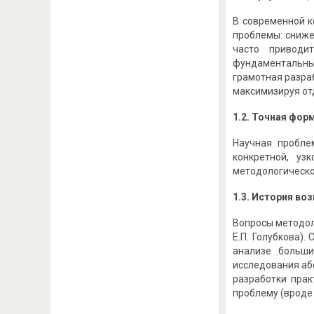
В современной к
проблемы: сниже
часто приводи
фундаментальны
грамотная разра
максимизируя от
1.2. Точная фор
Научная пробле
конкретной, уз
методологическо
1.3. История во
Вопросы методол
Е.П. Голубкова)
анализе больши
исследования аб
разработки прак
проблему (вроде 