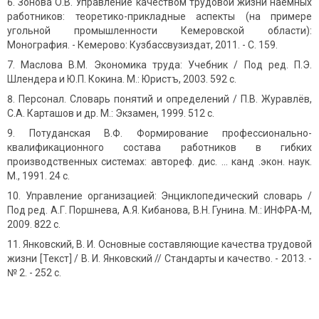
Зонова О.В. Управление качеством трудовой жизни наемных
работников: теоретико-прикладные аспекты (на примере
угольной промышленности Кемеровской области):
Монография. - Кемерово: Кузбассвузиздат, 2011. - С. 159.
Маслова В.М. Экономика труда: Учебник / Под ред. П.Э.
Шлендера и Ю.П. Кокина. М.: Юристъ, 2003. 592 с.
Персонал. Словарь понятий и определений / П.В. Журавлёв,
С.А. Карташов и др. М.: Экзамен, 1999. 512 с.
Потуданская В.Ф. Формирование профессионально-
квалификационного состава работников в гибких
производственных системах: автореф. дис. ... канд .экон. наук.
М., 1991. 24 с.
Управление организацией: Энциклопедический словарь /
Под ред. А.Г. Поршнева, А.Я. Кибанова, В.Н. Гунина. М.: ИНФРА-М,
2009. 822 с.
Янковский, В. И. Основные составляющие качества трудовой
жизни [Текст] / В. И. Янковский // Стандарты и качество. - 2013. -
№ 2. - 252 с.