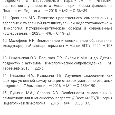
подростка с церебральным параличом // Известия
саратовского университета. Новая серия. Серия философия.
Психология. Педагогика. — 2015. — №2. — С. 36–39.
Кравцова М.В. Развитие нравственного самосознания у
взрослых с умеренной интеллектуальной недостаточностью //
Психология. Историко-критические обзоры и современные
исследования. — 2025. — №8. — С. 13–21.
Малофеев Н.Н. Инклюзивное и специальное образование:
международный словарь терминов. — Минск: БГПУ, 2020. — 103
с.
Никольская О.С., Баенская Е.Р., Либлинг М.М. и др. Дети и
подростки с аутизмом. Психологическое сопровождение. — М.:
Теревинф, 2015. — 225 с.
Пешкова Н.А., Кузьмина Т.В. Изучение самооценки как
фактора успешной коммуникации старших умственно отсталых
подростков // Акмеология. — 2016. — №4. — С. 185–190.
Рушина М.А., Орлова А.В. Особенности самооценки и
самоотношения в юношеском возрасте // Вестник РУДН, серия
Педагогика и психология. — 2015. — №4. — С. 35–37.