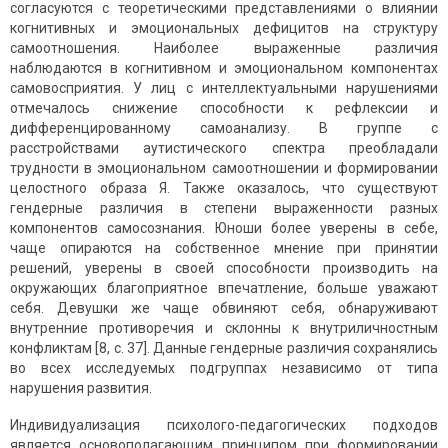
согласуются с теоретическими представлениями о влиянии
когнитивных и эмоциональных дефицитов на структуру
самоотношения. Наиболее выраженные различия
наблюдаются в когнитивном и эмоциональном компонентах
самовосприятия. У лиц с интеллектуальными нарушениями
отмечалось снижение способности к рефлексии и
дифференцированному самоанализу. В группе с
расстройствами аутистического спектра преобладали
трудности в эмоциональном самоотношении и формировании
целостного образа Я. Также оказалось, что существуют
гендерные различия в степени выраженности разных
компонентов самосознания. Юноши более уверены в себе,
чаще опираются на собственное мнение при принятии
решений, уверены в своей способности производить на
окружающих благоприятное впечатление, больше уважают
себя. Девушки же чаще обвиняют себя, обнаруживают
внутренние противоречия и склонны к внутриличностным
конфликтам [8, c. 37]. Данные гендерные различия сохранялись
во всех исследуемых подгруппах независимо от типа
нарушения развития.
Индивидуализация психолого-педагогических подходов
является основополагающим принципом при формировании