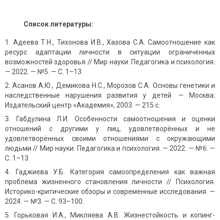
Список литературы
:
Адеева Т.Н., Тихонова И.В., Хазова С.А. Самоотношение как
ресурс адаптации личности в ситуации ограниченных
возможностей здоровья // Мир науки. Педагогика и психология.
— 2022. — №5. — С. 1–13.
Асанов А.Ю., Демикова Н.С., Морозов С.А. Основы генетики и
наследственные нарушения развития у детей. — Москва:
Издательский центр «Академия», 2003. — 215 с.
Габдулина Л.И. Особенности самоотношения и оценки
отношений с другими у лиц, удовлетворённых и не
удовлетворённых своими отношениями с окружающими
людьми // Мир науки. Педагогика и психология. — 2022. — №6. —
С. 1–13.
Гаджиева У.Б. Категория самоопределения как важная
проблема жизненного становления личности // Психология.
Историко-критические обзоры и современные исследования. —
2024. — №3. — С. 93–100.
Горьковая И.А., Микляева А.В. Жизнестойкость и копинг-