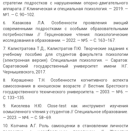
стратегии подростков с нарушениями опорно-двигательного
аппарата // Клиническая и специальная психология. — 2019. —
№1. — С. 90–102.
Казакова Л.А. Особенности проявления эмоций
современными подростками с особыми образовательными
потребностями // Герценовские чтения: психологические
исследования в образовании. — 2022. — №5. — С. 163–167.
Калистратова Т.Д., Калистратов П.Ю. Творческие задания к
учебному пособию для студентов факультета психологии
(электронная версия). Специальная психология. — Саратов:
Саратовский государственный университет имени Н.Г.
Чернышевского, 2017.
Керашенко Т.Н. Особенности когнитивного аспекта
самосознания в юношеском возрасте // Вестник Брестского
государственного технического университета. — 2003. — №6. —
С. 133–135.
Киселева Н.Ю. Close-test как инструмент изучения
осмысленного чтения у студентов // Специальное образование.
— 2023. — №4. — С. 58–69.
Колчина А.Г. Роль самооценки в становлении личности