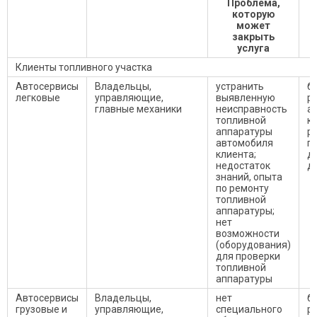
Проблема,
которую
д
может
закрыть
услуга
Клиенты топливного участка
Автосервисы
Владельцы,
устранить
б
легковые
управляющие,
выявленную
р
главные механики
неисправность
а
топливной
к
аппаратуры
р
автомобиля
па
клиента;
д
недостаток
д
знаний, опыта
по ремонту
топливной
аппаратуры;
нет
возможности
(оборудования)
для проверки
топливной
аппаратуры
Автосервисы
Владельцы,
нет
б
грузовые и
управляющие,
специального
р