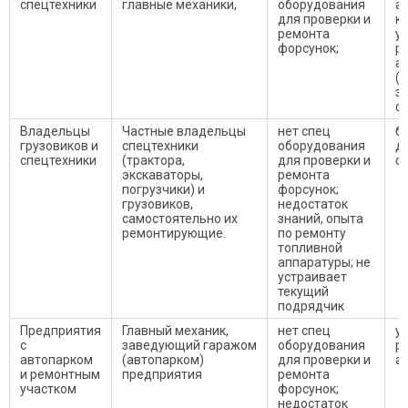
спецтехники
главные механики,
оборудования
а
для проверки и
к
ремонта
у
форсунок;
р
а
(
з
ф
Владельцы
Частные владельцы
нет спец
б
грузовиков и
спецтехники
оборудования
д
спецтехники
(трактора,
для проверки и
ф
экскаваторы,
ремонта
погрузчики) и
форсунок;
грузовиков,
недостаток
самостоятельно их
знаний, опыта
ремонтирующие.
по ремонту
топливной
аппаратуры; не
устраивает
текущий
подрядчик
Предприятия
Главный механик,
нет спец
у
с
заведующий гаражом
оборудования
р
автопарком
(автопарком)
для проверки и
а
и ремонтным
предприятия
ремонта
участком
форсунок;
недостаток