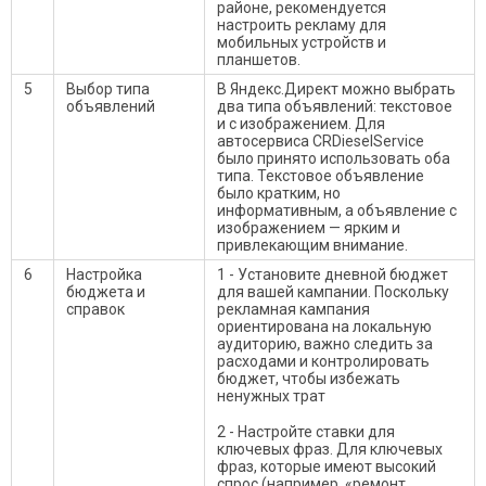
районе, рекомендуется
настроить рекламу для
мобильных устройств и
планшетов.
5
Выбор типа
В Яндекс.Директ можно выбрать
объявлений
два типа объявлений: текстовое
и с изображением. Для
автосервиса CRDieselService
было принято использовать оба
типа. Текстовое объявление
было кратким, но
информативным, а объявление с
изображением — ярким и
привлекающим внимание.
6
Настройка
1 - Установите дневной бюджет
бюджета и
для вашей кампании. Поскольку
справок
рекламная кампания
ориентирована на локальную
аудиторию, важно следить за
расходами и контролировать
бюджет, чтобы избежать
ненужных трат
2 - Настройте ставки для
ключевых фраз. Для ключевых
фраз, которые имеют высокий
спрос (например, «ремонт