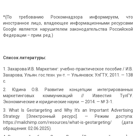
*(По требованию Роскомнадзора информируем, что
иностранное лицо, владеющее информационными ресурсами
Google является нарушителем законодательства Российской
Федерации – прим. ред.)
Список литературы:
Захарова И.В. Маркетинг: учебно-практическое пособие / И.В.
Захарова; Ульян. гос.техн. ун-т. — Ульяновск: УлГТУ, 2011. — 138
с.
Юдина О.В. Развитие концепции интегрированных
маркетинговых коммуникаций // Известия ТулГУ.
Экономические и юридические науки. — 2014. — № 3-1.
What Is Geotargeting and Why It’s an Important Advertising
Strategy [Электронный ресурс]. — Режим доступа:
https://mailchimp.com/resources/what-is-geotargeting/ (дата
обращения: 02.06.2025).