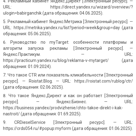
Рекламный кабинет Яндекс.Директ [Электронный ресурс]. —
URL: https://direct.yandex.ru/wizard/overview/?
ulogin=babirganchik (дата обращения: 04.06.2025).
Рекламный кабинет Яндекс.Метрика [Электронный ресурс]. —
URL: https://metrika.yandex.ru/list?period=week&group=day (дата
обращения: 05.06.2025).
Руководство по myTarget: особенности платформы и
алгоритм запуска рекламы [Электронный ресурс]. —
Яндекс.Практикум. — URL:
https://practicum.yandex.ru/blog/reklama-v-mytarget/ (дата
обращения: 01.09.2024).
Что такое CTR или показатель кликабельности [Электронный
ресурс]. — Roistat.Blog. — URL: https://roistat.com/rublog/ctr/
(дата обращения: 02.06.2025).
Что такое Яндекс.Директ и как он работает [Электронный
ресурс]. — Яндекс.Бизнес. — URL:
https://business.yandex/prodvizhenie/chto-takoe-direkt-i-kak-
nastroit/ (дата обращения: 01.69.2025).
CRDieselService [Электронный ресурс]. — URL:
https://crds054.ru/#popup:myform (дата обращения: 01.06.2025).