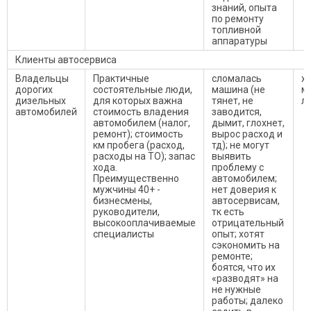
знаний, опыта
по ремонту
топливной
аппаратуры
Клиенты автосервиса
Владельцы
Практичные
сломалась
х
дорогих
состоятельные люди,
машина (не
м
дизельных
для которых важна
тянет, не
л
автомобилей
стоимость владения
заводится,
автомобилем (налог,
дымит, глохнет,
ремонт); стоимость
вырос расход и
км пробега (расход,
тд); не могут
расходы на ТО); запас
выявить
хода.
проблему с
Преимущественно
автомобилем;
мужчины 40+ -
нет доверия к
бизнесмены,
автосервисам,
руководители,
тк есть
высокооплачиваемые
отрицательный
специалисты
опыт; хотят
сэкономить на
ремонте;
боятся, что их
«разводят» на
не нужные
работы; далеко