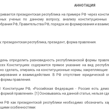
АННОТАЦИЯ
тривается президентская республика на примере РФ через конст
ных ученых по данному вопросу, анализу конституционных
брания РФ, Правительства РФ, порядок их формирования и взаим
а:
президентская республика, президент, форма правления.
день определить разновидность республиканской формы правле
всех Конституциях содержится прямое указание на вид республ
но сделать, опираясь на конституционные нормы, закрепляющие 
мирования и взаимодействия. В РФ отсутствие юридической о
 формы правления.
.1 Конституции РФ
, «
Российская Федерация - Россия есть демо
формой правления». [1] Основываясь на данной статье, нельзя сд
я РФ как президентской республики необходимо обозначить ха
ющими особенностями: