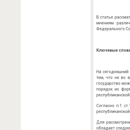
В статье рассма
мнениям различ
Федерального Со
Ключевые слов
На сегодняшний 
тем, что не во 
государство мож
порядок их фор
республиканской
Согласно п.1 ст
республиканской 
Для рассмотрени
обладает следу