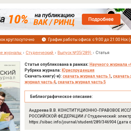
ок круглосуточно
График работы офиса: с 9:00 до 21:00 Нск (
ые журналы
Студенческий
Выпуск №35(289)
Статья
Статья опубликована в рамках:
Научного журнала «
Рубрика журнала:
Юриспруденция
Скачать книгу(-и):
скачать журнал часть 1
,
скачать 
журнал часть 4
,
скачать журнал часть 5
Библиографическое описание:
Андреева В.В. КОНСТИТУЦИОННО-ПРАВОВОЕ ИС
РОССИЙСКОЙ ФЕДЕРАЦИИ // Студенческий: электрон.
https://sibac.info/journal/student/289/346904 (дата