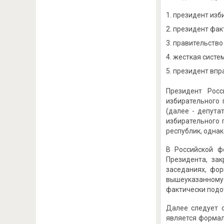
президент изб
президент фак
правительство 
жесткая систем
президент впра
Президент Рос
избирательного 
(далее - депут
избирательного 
республик, одна
В Российской ф
Президента, за
заседаниях, фор
вышеуказанному
фактически подот
Далее следует 
является формаль