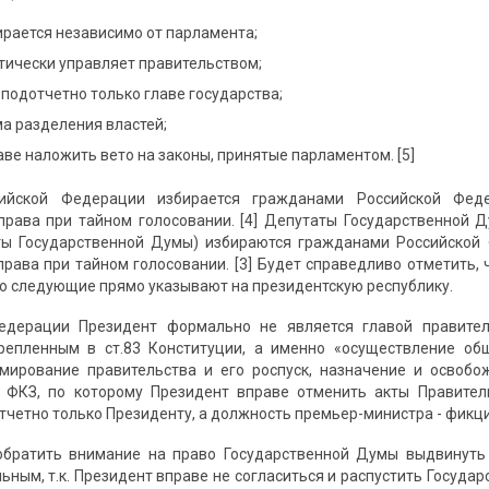
ирается независимо от парламента;
тически управляет правительством;
подотчетно только главе государства;
а разделения властей;
ве наложить вето на законы, принятые парламентом. [5]
сийской Федерации избирается гражданами Российской Фед
права при тайном голосовании. [4] Депутаты Государственной
аты Государственной Думы) избираются гражданами Российской
права при тайном голосовании. [3] Будет справедливо отметить,
ко следующие прямо указывают на президентскую республику.
едерации Президент формально не является главой правител
крепленным в ст.83 Конституции, а именно «осуществление об
мирование правительства и его роспуск, назначение и освобо
 ФКЗ, по которому Президент вправе отменить акты Правитель
четно только Президенту, а должность премьер-министра - фикция
обратить внимание на право Государственной Думы выдвинуть 
ным, т.к. Президент вправе не согласиться и распустить Государ