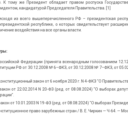
). К тому же Президент обладает правом роспуска Государств
зидентом, кандидатурой Председателя Правительства. [1]
исходя из всего вышеперечисленного РФ – президентская респу
рпрезидентской республике, о которых свидетельствует расши
личение воздействия на все органы власти.
уры:
оссийской Федерации (принята всенародным голосованием 12.12.
титуции РФ от 30.12.2008 № 6–ФКЗ, от 30.12.2008 № 7–ФКЗ, от 05.0
нституционный закон от 6 ноября 2020 г. N 4-ФКЗ "О Правительст
акон от 22.02.2014 N 20-ФЗ (ред. от 08.08.2024) "О выборах де
рации".
кон от 10.01.2003 N 19-ФЗ (ред. от 08.08.2024) "О выборах Прези
онституционное право зарубежных стран / В. Е. Чиркин — Ч-64. — Мос