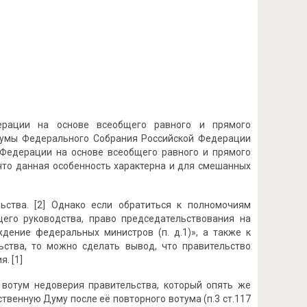
ерации на основе всеобщего равного и прямого
 Думы Федерального Собрания Российской Федерации
 Федерации на основе всеобщего равного и прямого
 что данная особенность характерна и для смешанных
ьства. [2] Однако если обратиться к полномочиям
щего руководства, право председательствования на
ждение федеральных министров (п. д.1)», а также к
ства, то можно сделать вывод, что правительство
. [1]
вотум недоверия правительства, который опять же
ственную Думу после её повторного вотума (п.3 ст.117