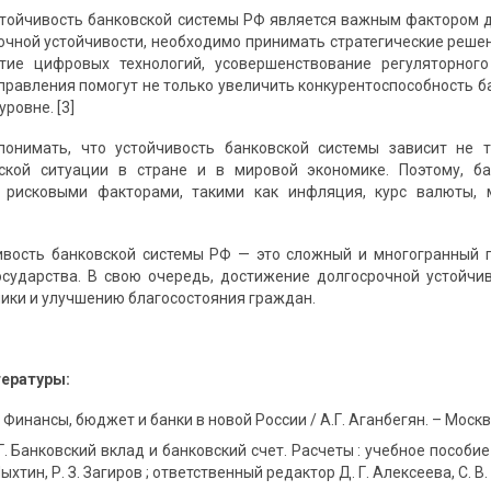
стойчивость банковской системы РФ является важным фактором д
очной устойчивости, необходимо принимать стратегические реше
итие цифровых технологий, усовершенствование регуляторно
аправления помогут не только увеличить конкурентоспособность б
ровне. [3]
понимать, что устойчивость банковской системы зависит не т
ской ситуации в стране и в мировой экономике. Поэтому, 
 рисковыми факторами, такими как инфляция, курс валюты, 
ивость банковской системы РФ — это сложный и многогранный п
осударства. В свою очередь, достижение долгосрочной устойч
ики и улучшению благосостояния граждан.
тературы
:
Г. Финансы, бюджет и банки в новой России / А.Г. Аганбегян. – Моск
Г. Банковский вклад и банковский счет. Расчеты : учебное пособи
Пыхтин, Р. З. Загиров ; ответственный редактор Д. Г. Алексеева, С. В