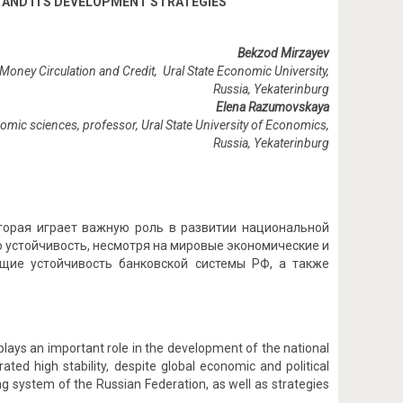
N AND ITS DEVELOPMENT STRATEGIES
Bekzod Mirzayev
Money Circulation and Credit, Ural State Economic University,
Russia, Yekaterinburg
Elena Razumovskaya
nomic sciences, professor, Ural State University of Economics,
Russia
,
Yekaterinburg
оторая играет важную роль в развитии национальной
 устойчивость, несмотря на мировые экономические и
щие устойчивость банковской системы РФ, а также
plays an important role in the development of the national
ed high stability, despite global economic and political
king system of the Russian Federation, as well as strategies