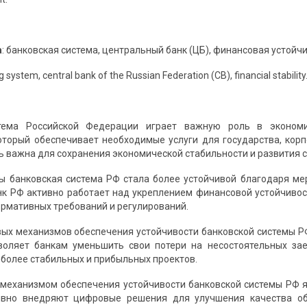
а
: банковская система, центральный банк (ЦБ), финансовая устойчи
g system, central bank of the Russian Federation (CB), financial stability
стема Российской Федерации играет важную роль в эконом
оторый обеспечивает необходимые услуги для государства, корп
ь важна для сохранения экономической стабильности и развития 
ы банковская система РФ стала более устойчивой благодаря мер
к РФ активно работает над укреплением финансовой устойчивост
ормативных требований и регулирований.
ых механизмов обеспечения устойчивости банковской системы Р
зволяет банкам уменьшить свои потери на несостоятельных за
более стабильных и прибыльных проектов.
еханизмом обеспечения устойчивости банковской системы РФ я
ивно внедряют цифровые решения для улучшения качества о