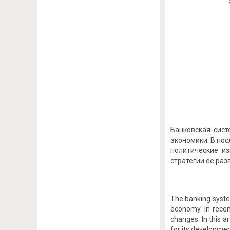
Банковская сист
экономики. В по
политические и
стратегии ее раз
The banking system
economy. In recen
changes. In this a
for its developmen