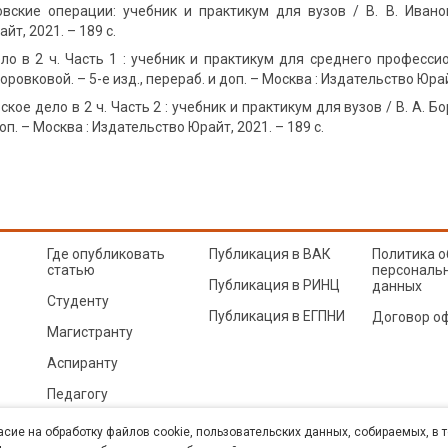
вские операции: учебник и практикум для вузов / В. В. Иванов
т, 2021. – 189 с.
ло в 2 ч. Часть 1 : учебник и практикум для среднего профессион
оровковой. – 5-е изд., перераб. и доп. – Москва : Издательство Юрайт
кое дело в 2 ч. Часть 2 : учебник и практикум для вузов / В. А. Бо
доп. – Москва : Издательство Юрайт, 2021. – 189 с.
Где опубликовать
Публикация в ВАК
Политика о
статью
персональ
Публикация в РИНЦ
данных
Студенту
Публикация в ЕГПНИ
Договор о
Магистранту
Аспиранту
Педагогу
© Sibac.info 2026. Все права защищены.
Это произведение доступно по
лицензии Creative Co
асие на обработку файлов cookie, пользовательских данных, собираемых, в 
Карта сайта