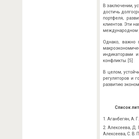
В заключении, у
достичь долгоср
портфеля, разв
клиентов. Эти н
международном у
Однако, важно 
макроэкономиче
индикаторами и
конфликты. [5]
В целом, устойч
регуляторов и г
развитию эконом
Список ли
Аганбегян, А. 
Алексеева, Д. 
Алексеева, С. В. 