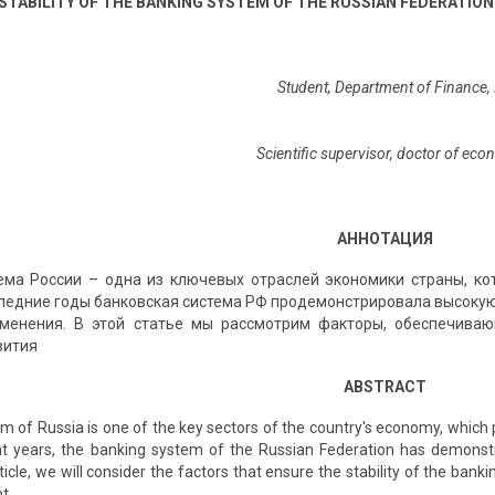
STABILITY OF THE BANKING SYSTEM OF THE RUSSIAN FEDERATIO
Student, Department of Finance, 
Scientific supervisor, doctor of eco
АННОТАЦИЯ
ема России – одна из ключевых отраслей экономики страны, к
следние годы банковская система РФ продемонстрировала высокую
зменения. В этой статье мы рассмотрим факторы, обеспечиваю
вития
ABSTRACT
 of Russia is one of the key sectors of the country's economy, which 
t years, the banking system of the Russian Federation has demonstrat
rticle, we will consider the factors that ensure the stability of the ban
t.