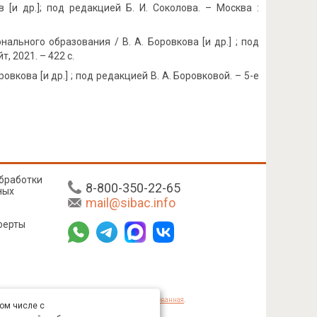
 [и др.]; под редакцией Б. И. Соколова. – Москва :
ального образования / В. А. Боровкова [и др.] ; под
, 2021. – 422 с.
ровкова [и др.] ; под редакцией В. А. Боровковой. – 5-е
бработки
8-800-350-22-65
ных
mail@sibac.info
ферты
mmons «Attribution» («Атрибуция») 4.0 Непортированная
.
том числе с