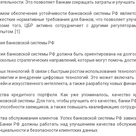
ятельности. Это позволяет банкам сокращать затраты и улучшать
мом обеспечения устойчивости банковской системы РФ являетс
жесткие нормативные требования для банков, что позволяет улуч
Кроме того, ЦБР активно сотрудничает с другими регулято
ытом. [1]
тия банковской системы РФ
тия банковской системы РФ должна быть ориентирована на долго
колько стратегических направлений, которые могут помочь дости
ых технологий. В связи с быстрым ростом использования технолог
азвитии и внедрении цифровых технологий. Это может включать 
ейн и искусственного интеллекта, а также разработку новых финан
ства кредитного портфеля. Как уже упоминалось, качество 
ковской системы. Для того, чтобы улучшить его качество, банки 
способности заемщиков, а также повышать квалификацию сотрудни
тва обслуживания клиентов. Успех банковской системы РФ завис
. Банки РФ должны работать над улучшением качества обслужи
циальности и безопасности клиентских данных.