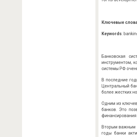
Ключевые слов
Keywords
: bankin
Банковская си
инструментом, к
системы РФ очен
В последние год
Центральный бан
более жестких н
Одним из ключев
банков. Это по
финансирования 
Вторым важным м
годы банки акт