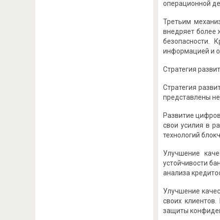
операционной де
Третьим механиз
внедряет более 
безопасности. 
информацией и оп
Стратегия разви
Стратегия разви
представлены нес
Развитие цифров
свои усилия в р
технологий блокч
Улучшение каче
устойчивости бан
анализа кредито
Улучшение качес
своих клиентов
защиты конфиден