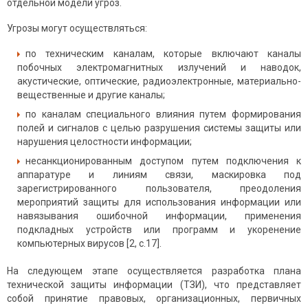
отдельной модели угроз.
Угрозы могут осуществляться:
по техническим каналам, которые включают каналы
побочных электромагнитных излучений и наводок,
акустические, оптические, радиоэлект­ронные, материально-
вещественные и другие каналы;
по каналам специального влияния путем формирования
полей и сигналов с целью разру­шения системы защиты или
нарушения целостности информации;
несанкционированным доступом путем подклю­чения к
аппаратуре и линиям связи, маски­ровка под
зарегистрированного пользователя, преодоления
мероприятий защиты для исполь­зования информации или
навязывания ошибочной информации, применения
подкладных устройств или программ и укоренение
компьютерных вирусов [2, с.17].
На следующем этапе осуществляется разработка плана
технической защиты информации (ТЗИ), что представляет
собой принятие правовых, организа­ционных, первичных