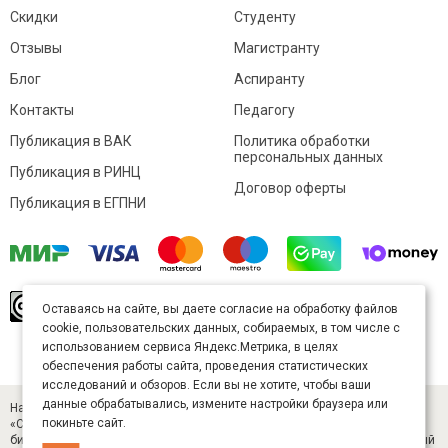
Скидки
Студенту
Отзывы
Магистранту
Блог
Аспиранту
Контакты
Педагогу
Публикация в ВАК
Политика обработки
персональных данных
Публикация в РИНЦ
Договор оферты
Публикация в ЕГПНИ
© Sibac.info 2026. Все права защищены.
Это
Оставаясь на сайте, вы даете согласие на обработку файлов
произведение доступно по
лицензии Creative
cookie, пользовательских данных, собираемых, в том числе с
Commons «Attribution» («Атрибуция») 4.0
Непортированная
.
использованием сервиса Яндекс.Метрика, в целях
Карта сайта
обеспечения работы сайта, проведения статистических
исследований и обзоров. Если вы не хотите, чтобы ваши
данные обрабатывались, измените настройки браузера или
Научный журнал «Студенческий» (ISSN 2541-9412). Издатель — ООО
покиньте сайт.
«СибАК» (ИНН 5402054157). Размещается в Научной электронной
библиотеке eLIBRARY.RU (договор № 445-11/2019 от 05.11.2019). Главный