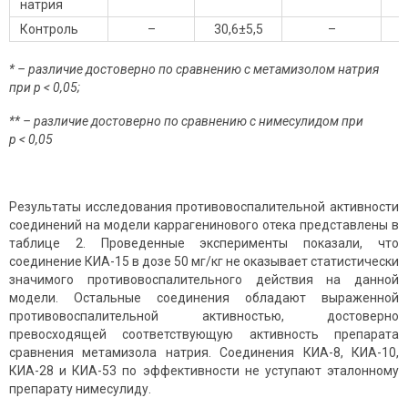
натрия
Контроль
–
30,6±5,5
–
* – различие достоверно по сравнению с метамизолом натрия
при
p
< 0,05;
** – различие достоверно по сравнению с нимесулидом
при
p < 0,05
Результаты исследования противовоспалительной активности
соединений на модели каррагенинового отека представлены в
таблице 2. Проведенные эксперименты показали, что
соединение КИА-15 в дозе 50 мг/кг не оказывает статистически
значимого противовоспалительного действия на данной
модели. Остальные соединения обладают выраженной
противовоспалительной активностью, достоверно
превосходящей соответствующую активность препарата
сравнения метамизола натрия. Соединения КИА-8, КИА-10,
КИА-28 и КИА-53 по эффективности не уступают эталонному
препарату нимесулиду.