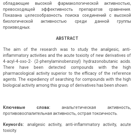
обладающие высокой фармакологической активностью,
превосходящей эффективность препаратов сравнения.
Показана целесообразность поиска соединений с высокой
биологической активностью среди данной группы
производных.
ABSTRACT
The aim of the research was to study the analgesic, anti-
inflammatory activities and the acute toxicity of new derivatives of
4-acyl-4-oxo-2- (2-phenylaminobenzoyl) hydrazonobutanic acids.
There have been detected compounds with the high
pharmacological activity superior to the efficacy of the reference
agents. The expediency of searching for compounds with the high
biological activity among this group of derivatives has been shown.
Ключевые слова:
анальгетическая активность,
противовоспалительная активность, острая токсичность.
Keywords:
analgesic activity, anti-inflammatory activity, acute
toxicity.