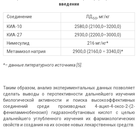
введении
Соединение
ЛД
, мг/кг
50
КИА-10
2580,0 (2100,0÷3200,0)
КИА-27
2930,0 (2200,0÷3000,0)
Нимесулид
216 мг/кг*
Метамизол натрия
2900,0 (2160,0 ÷ 3340,0)*
*– данные литературного источника [5].
Таким образом, анализ экспериментальных данных позволяет
сделать выводы о перспективности дальнейшего изучения
биологической активности и поиска высокоэффективных
соединений среди производных 4-ацил-4-оксо-2-(2-
фениламинобензоил) гидразонобутановых кислот с целью
дальнейшего углубленного изучения их фармакологических
свойств и создания на их основе новых лекарственных средств.