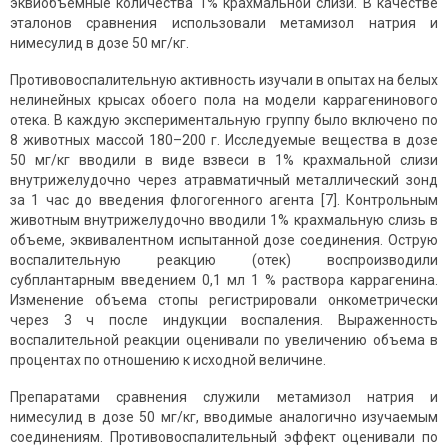
эквиобъемные количества 1% крахмальной слизи. В качестве
эталонов сравнения использовали метамизол натрия и
нимесулид в дозе 50 мг/кг.
Противовоспалительную активность изучали в опытах на белых
нелинейных крысах обоего пола на модели каррагенинового
отека. В каждую экспериментальную группу было включено по
8 животных массой 180–200 г. Исследуемые вещества в дозе
50 мг/кг вводили в виде взвеси в 1% крахмальной слизи
внутрижелудочно через атравматичный металлический зонд
за 1 час до введения флогогенного агента [7]. Контрольным
животным внутрижелудочно вводили 1% крахмальную слизь в
объеме, эквивалентном испытанной дозе соединения. Острую
воспалительную реакцию (отек) воспроизводили
субплантарным введением 0,1 мл 1 % раствора каррагенина.
Изменение объема стопы регистрировали онкометрически
через 3 ч после индукции воспаления. Выраженность
воспалительной реакции оценивали по увеличению объема в
процентах по отношению к исходной величине.
Препаратами сравнения служили метамизол натрия и
нимесулид в дозе 50 мг/кг, вводимые аналогично изучаемым
соединениям. Противовоспалительный эффект оценивали по