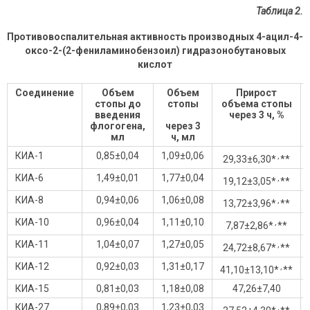
Таблица 2.
Противовоспалительная активность производных 4-ацил-4-
оксо-2-(2-фениламинобензоил) гидразонобутановых
кислот
Соединение
Объем
Объем
Прирост
стопы до
стопы
объема стопы
введени
я
через 3 ч, %
флогогена,
через 3
мл
ч, мл
КИА-1
0,85±0,04
1,09±0,06
,
29,33±6,30*
**
КИА-6
1,49±0,01
1,77±0,04
,
19,12±3,05*
**
КИА-8
0,94±0,06
1,06±0,08
,
13,72±3,96*
**
КИА-10
0,96±0,04
1,11±0,10
,
7,87±2,86*
**
КИА-11
1,04±0,07
1,27±0,05
,
24,72±8,67*
**
КИА-12
0,92±0,03
1,31±0,17
,
41,10±13,10*
**
КИА-15
0,81±0,03
1,18±0,08
47,26±7,40
КИА-27
0,89±0,03
1,23±0,03
,