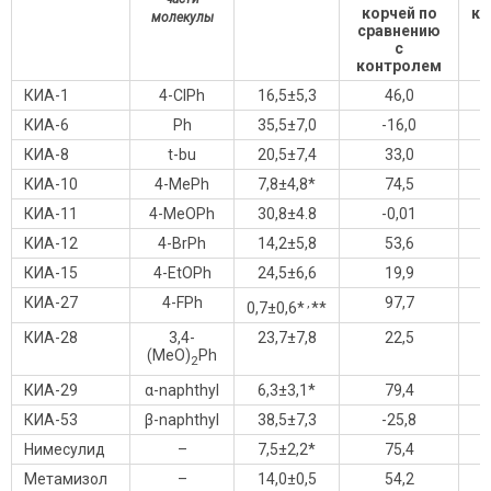
корчей по
ко
молекулы
сравнению
с
контролем
КИА-1
4-ClPh
16,5±5,3
46,0
КИА-6
Ph
35,5±7,0
-16,0
КИА-8
t-bu
20,5±7,4
33,0
КИА-10
4-MePh
7,8±4,8*
74,5
КИА-11
4-MeOPh
30,8±4.8
-0,01
КИА-12
4-BrPh
14,2±5,8
53,6
КИА-15
4-EtOPh
24,5±6,6
19,9
КИА-27
4-FPh
97,7
,
0,7±0,6*
**
КИА-28
3,4-
23,7±7,8
22,5
(MeO)
Ph
2
КИА-29
α-naphthyl
6,3±3,1*
79,4
КИА-53
β-naphthyl
38,5±7,3
-25,8
Нимесулид
–
7,5±2,2*
75,4
Метамизол
–
14,0±0,5
54,2