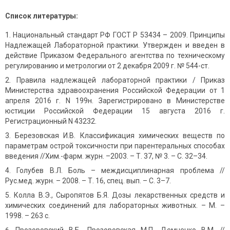
Список литературы:
Национальный стандарт РФ ГОСТ Р 53434 – 2009. Принципы
Надлежащей Лабораторной практики. Утвержден и введен в
действие Приказом Федерального агентства по техническому
регулированию и метрологии от 2 декабря 2009 г. № 544-ст.
Правила надлежащей лабораторной практики / Приказ
Министерства здравоохранения Российской Федерации от 1
апреля 2016 г. N 199н. Зарегистрировано в Министерстве
юстиции Российской Федерации 15 августа 2016 г.
Регистрационный N 43232.
Березовская И.В. Классификация химических веществ по
параметрам острой токсичности при парентеральных способах
введения //Хим.-фарм. журн. –2003. – Т. 37, № 3. – С. 32–34.
Голубев В.Л. Боль – междисциплинарная проблема //
Рус.мед. журн. – 2008. – Т. 16, спец. вып. – С. 3–7.
Колла В.Э., Сыропятов Б.Я. Дозы лекарственных средств и
химических соединений для лабораторных животных. – М. –
1998. – 263 с.