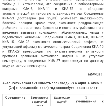
таблице 1. Установлено, что соединения с лабораторными
шифрами КИА-6, КИА-11 и КИА-53 не обладают
анальгетической активностью по данному методу. Соединение
КИА-53 достоверно (на 25,8%) усиливает выраженность
болевой реакции, кроме того, оказывает раздражающее
действие на рецепторы брюшины и после внутрибрюшинного
введения вызывает сокращения абдоминальных мышц у
подопытных животных. Соединения КИА-1, КИА-8, КИА-12,
КИА-15, КИА-28 оказывают анальгетический эффект, не
уступающий эффекту метамизола натрия. Соединения КИА-10
и КИА-29 превосходят по анальгетической активности
препарат сравнения метамизол натрия и не уступают
нимесулиду, а соединение КИА-27 превосходит по данному
виду активности нимесулид.
Таблица 1.
Анальгетическая активность производных 4-ацил-4-оксо-2-
(2-фениламинобензоил) гидразонобутановых кислот
Соединение
%
Заместитель
Количество
уменьшения
ср
в арильной
корчей
части