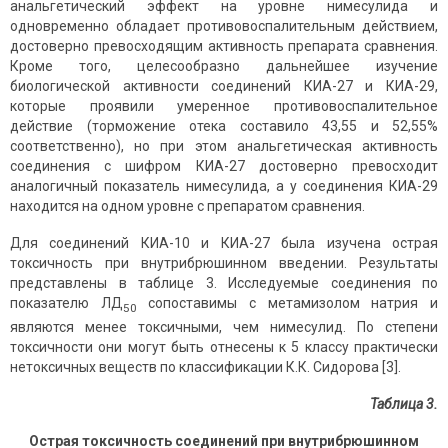
анальгетический эффект на уровне нимесулида и
одновременно обладает противовоспалительным действием,
достоверно превосходящим активность препарата сравнения.
Кроме того, целесообразно дальнейшее изучение
биологической активности соединений КИА-27 и КИА-29,
которые проявили умеренное противовоспалительное
действие (торможение отека составило 43,55 и 52,55%
соответственно), но при этом анальгетическая активность
соединения с шифром КИА-27 достоверно превосходит
аналогичный показатель нимесулида, а у соединения КИА-29
находится на одном уровне с препаратом сравнения.
Для соединений КИА-10 и КИА-27 была изучена острая
токсичность при внутрибрюшинном введении. Результаты
представлены в таблице 3. Исследуемые соединения по
показателю ЛД
сопоставимы с метамизолом натрия и
50
являются менее токсичными, чем нимесулид. По степени
токсичности они могут быть отнесены к 5 классу практически
нетоксичных веществ по классификации К.К. Сидорова [3].
Таблица 3.
Острая токсичность соединений при внутрибрюшинном