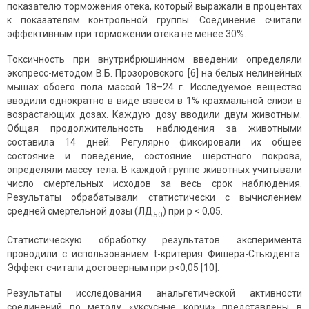
показателю торможения отека, который выражали в процентах
к показателям контрольной группы. Соединение считали
эффективным при торможении отека не менее 30%.
Токсичность при внутрибрюшинном введении определяли
экспресс-методом В.Б. Прозоровского [6] на белых нелинейных
мышах обоего пола массой 18–24 г. Исследуемое вещество
вводили однократно в виде взвеси в 1% крахмальной слизи в
возрастающих дозах. Каждую дозу вводили двум животным.
Общая продолжительность наблюдения за животными
составила 14 дней. Регулярно фиксировали их общее
состояние и поведение, состояние шерстного покрова,
определяли массу тела. В каждой группе животных учитывали
число смертельных исходов за весь срок наблюдения.
Результаты обрабатывали статистически с вычислением
средней смертельной дозы (ЛД
) при р < 0,05.
50
Статистическую обработку результатов эксперимента
проводили с использованием t-критерия Фишера-Стьюдента.
Эффект считали достоверным при p<0,05 [10].
Результаты исследования анальгетической активности
соединений по методу «уксусные корчи» представлены в