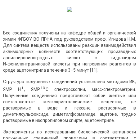
Все соединения получены на кафедре общей и органической
химии ФГБОУ ВО ПГФА под руководством проф. Игидова Н.М.
Для синтеза веществ использованы реакции взаимодействия
эквимолярных количеств соответствующих производных
ароилпировиноградных кислот с гидразидом
N‑фенилантраниловой кислоты при нагревании реагентов в
среде ацетонитрила в течение 3–5 минут [11].
Структура полученных соединений установлена методами ИК,
1
13
ЯМР H
, ЯМР
С спектроскопии, масс-спектрометрии.
Полученные соединения представляют собой желтые или
светло-желтые мелкокристаллические вещества, не
растворимые в воде и гексане, растворимые в
диметилсульфоксиде, диметилформамиде, ацетоне, трудно
растворимые в изопропиловом спирте, ацетонитриле.
Эксперименты по исследованию биологической активности
полученных соединений проведены в соответствии с