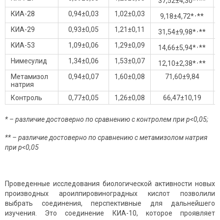
37,52±4,30*
**
КИА-28
0,94±0,03
1,02±0,03
,
9,18±4,72*
**
КИА-29
0,93±0,05
1,21±0,11
,
31,54±9,98*
**
КИА-53
1,09±0,06
1,29±0,09
,
14,66±5,94*
**
Нимесулид
1,34±0,06
1,53±0,07
,
12,10±2,38*
**
Метамизол
0,94±0,07
1,60±0,08
71,60±9,84
натрия
Контроль
0,77±0,05
1,26±0,08
66,47±10,19
* – различие достоверно по сравнению с контролем
при
p
<0,05;
** – различие достоверно по сравнению с метамизолом натрия
при
p
<0,05
Проведенные исследования биологической активности новых
производных ароилпировиноградных кислот позволили
выбрать соединения, перспективные для дальнейшего
изучения. Это соединение КИА-10, которое проявляет