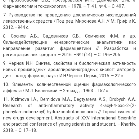
Прозоровский В.Б., Прозоровская М.П., Демченко В.М. //
Фармакология и токсикология. – 1978. – Т. 41, № 4. – С. 497.
Руководство по проведению доклинических исследований
лекарственных средств / Под ред. Миронова А.Н. // М.: Гриф и К,
2012. –944 с.
Соснов А.В., Садовников С.В., Семченко Ф.М. и др.
Сильнодействующие ненаркотические анальгетики как
направление развития фармацевтики // Разработка и
регистрация лек. средств. – 2016. –№ 1(14). – С. 196–206.
Чернов И.Н. Синтез, свойства и биологическая активность
новых производных ароилпировиноградных кислот: автореф.
дис. … канд. фармац. наук / И.Н.Чернов. Пермь, 2015. – 22 с.
Элементы количественной оценки фармакологического
эффекта / М.Л. Беленький. – 2-е изд., ‑ 1963. ‑ 152 с.
Kizimova I.A., Demidova M.A., Degtyareva A.S., Drobysh A.A.
Research of anti-inflammatory activity 4-acyl-4-oxo-2-(2-
phenylaminobenzoyl) hydrazonobutanoic acids // Topical issues of
new drugs development: Abstracts оf XXV International Scientific
аnd рractical сonference оf young scientists аnd student. – Kharkiv,
2018. – С. 17–18.