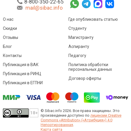
8-800-350-22-65
mail@sibac.info
О нас
Где опубликовать статью
Скидки
Студенту
Отзывы
Магистранту
Блог
Аспиранту
Контакты
Педагогу
Публикация в ВАК
Политика обработки
персональных данных
Публикация в РИНЦ
Договор оферты
Публикация в ЕГПНИ
© Sibac.info 2026. Все права защищены.
Это
произведение доступно по
лицензии Creative
Commons «Attribution» («Атрибуция») 4.0
Непортированная
.
Карта сайта