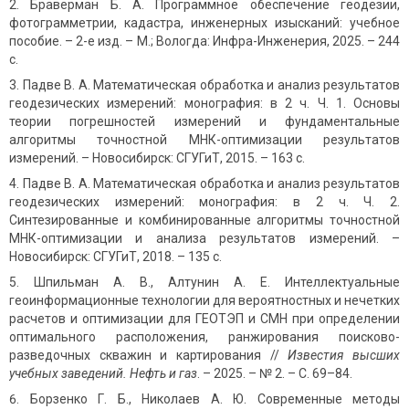
Браверман Б. А. Программное обеспечение геодезии,
фотограмметрии, кадастра, инженерных изысканий: учебное
пособие. – 2-е изд. – М.; Вологда: Инфра-Инженерия, 2025. – 244
с.
Падве В. А. Математическая обработка и анализ результатов
геодезических измерений: монография: в 2 ч. Ч. 1. Основы
теории погрешностей измерений и фундаментальные
алгоритмы точностной МНК-оптимизации результатов
измерений. – Новосибирск: СГУГиТ, 2015. – 163 с.
Падве В. А. Математическая обработка и анализ результатов
геодезических измерений: монография: в 2 ч. Ч. 2.
Синтезированные и комбинированные алгоритмы точностной
МНК-оптимизации и анализа результатов измерений. –
Новосибирск: СГУГиТ, 2018. – 135 с.
Шпильман А. В., Алтунин А. Е. Интеллектуальные
геоинформационные технологии для вероятностных и нечетких
расчетов и оптимизации для ГЕОТЭП и СМН при определении
оптимального расположения, ранжирования поисково-
разведочных скважин и картирования //
Известия высших
учебных заведений. Нефть и газ
. – 2025. – № 2. – С. 69–84.
Борзенко Г. Б., Николаев А. Ю. Современные методы