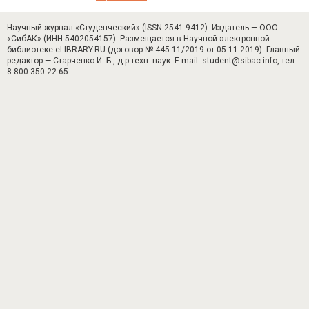
Научный журнал «Студенческий» (ISSN 2541-9412). Издатель — ООО
«СибАК» (ИНН 5402054157). Размещается в Научной электронной
библиотеке eLIBRARY.RU (договор № 445-11/2019 от 05.11.2019). Главный
редактор — Старченко И. Б., д-р техн. наук. E-mail: student@sibac.info, тел.:
8-800-350-22-65.