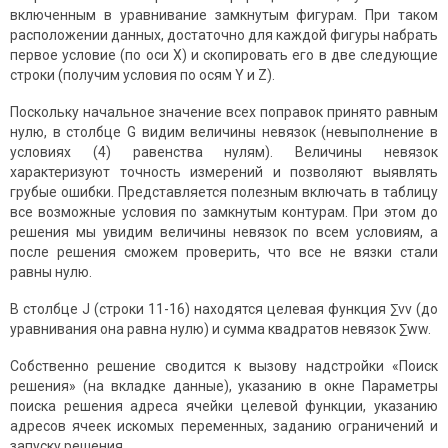
включенным в уравнивание замкнутым фигурам. При таком
расположении данных, достаточно для каждой фигуры набрать
первое условие (по оси X) и скопировать его в две следующие
строки (получим условия по осям Y и Z).
Поскольку начальное значение всех поправок принято равным
нулю, в столбце G видим величины невязок (невыполнение в
условиях (4) равенства нулям). Величины невязок
характеризуют точность измерений и позволяют выявлять
грубые ошибки. Представляется полезным включать в таблицу
все возможные условия по замкнутым контурам. При этом до
решения мы увидим величины невязок по всем условиям, а
после решения сможем проверить, что все не вязки стали
равны нулю.
В столбце J (строки 11-16) находятся целевая функция ∑vv (до
уравнивания она равна нулю) и сумма квадратов невязок ∑ww.
Собственно решение сводится к вызову надстройки «Поиск
решения» (на вкладке данные), указанию в окне Параметры
поиска решения адреса ячейки целевой функции, указанию
адресов ячеек искомых переменных, заданию ограничений и
запуску решения.