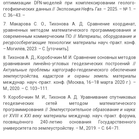
оптимизации DFN-моделей при комплексировании геолого-
геофизических данных //
Экспозиция Нефть Газ
. – 2025. – № 1. –
С. 36–43. –
Макарова С. О., Тихонова А. Д. Сравнение координат,
уравненных методом математического программирования и
современным коммерческим ПО //
Материалы, оборудование и
ресурсосберегающие технологии
: материалы науч.-практ. конф.
– Могилёв, 2023. – С. [уточнить].
Тихонов А. Д., Коробочкин М. И. Сравнение основных методов
уравнивания линейно-угловых геодезических построений //
Актуальные проблемы картографо-геодезического обеспечения
землеустройства, кадастров и охраны земель
: материалы
междунар. науч.-практ. конф. (Москва, 16–18 марта 2020 г.). –
М., 2020. – С. 103–111.
Коробочкин М. И., Тихонов А. Д. Уравнивание спутниковых
геодезических сетей методом математического
программирования //
Землеустроительное образование и наука:
от XVIII к XXI веку
: материалы междунар. науч.-практ. форума,
посвящённого 240-летию основания Государственного
университета по землеустройству. – М., 2019. – С. 64–71.