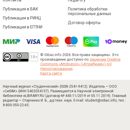
Контакты
Педагогу
Публикация в ВАК
Политика обработки
персональных данных
Публикация в РИНЦ
Договор оферты
Публикация в ЕГПНИ
© Sibac.info 2026. Все права защищены.
Это
произведение доступно по
лицензии Creative
Commons «Attribution» («Атрибуция») 4.0
Непортированная
.
Карта сайта
Научный журнал «Студенческий» (ISSN 2541-9412). Издатель — ООО
«СибАК» (ИНН 5402054157). Размещается в Научной электронной
библиотеке eLIBRARY.RU (договор № 445-11/2019 от 05.11.2019). Главный
редактор — Старченко И. Б., д-р техн. наук. E-mail: student@sibac.info, тел.:
8-800-350-22-65.