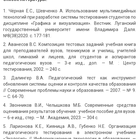
Чёрная Е.С., Шевченко А. Использование мультимедийных
технологий при разработке системы тестирования студентов по
дисциплине «Графика и визуализация». Вестник. Луганский
государственный университет имени Владимира Даля.
№8(38)2020. с. 177-181.
Аванесов В.С. Композиция тестовых заданий: учебная книга
для преподавателей вузов, техникумов и училищ, учителей
школ, гимназий и лицеев, для студентов и аспирантов
педагогических вузов. — 3-е изд., доп. — М. : Центр
тестирования, 2002. — 240 с.
Далингер В.А. Педагогический тест как инструмент
обновления системы оценки и контроля качества образования
// Современные проблемы науки и образования. — 2007. — № 9.
— С. 64-70.
Звонников В.И., Челышкова М.Б. Современные средства
оценивания результатов обучения : учебное пособие для вузов.
— 6-е изд., стер. — М. : Академия, 2023. — 304 с.
Ларионова К.Е., Кияница А.В., Губенко Н.Е. Организация
педагогического тестирования в электронном учебнике
«Экология» // Информационные технологии в образовании. —