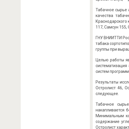
Табачное сырье 
качества табач
Краснодарского 
117, Самсун 155,
ГНУ ВНИИТТИ Рос
табака сортотип
группы при выра
Целью работы яв
систематизация 
систем программ
Результаты иссл
Остролист 46, О
следующее.
Табачное сырье
накапливается б
Минимальным ко
содержание угле
Остролист характ