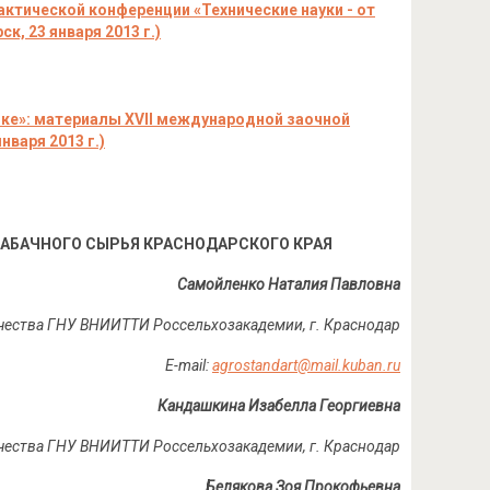
рактической конференции
«Технические науки - от
к, 23 января 2013 г.)
тике»: материалы XVII международной заочной
нваря 2013 г.)
АБАЧНОГО СЫРЬЯ КРАСНОДАРСКОГО КРАЯ
Самойленко Наталия Павловна
ачества ГНУ ВНИИТТИ Россельхозакадемии, г. Краснодар
E-mail:
agrostandart@mail.kuban.ru
Кандашкина Изабелла Георгиевна
 качества ГНУ ВНИИТТИ Россельхозакадемии, г. Краснодар
Белякова Зоя Прокофьевна