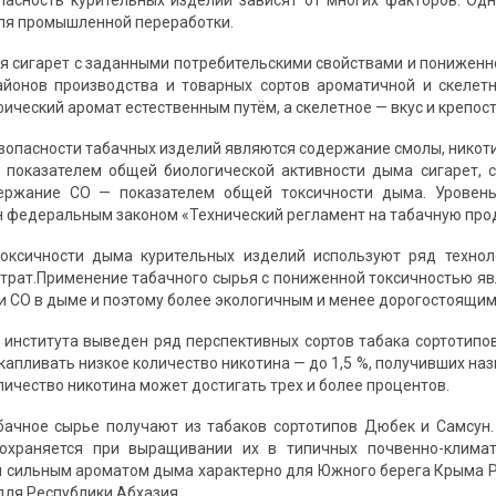
пасность курительных изделий зависят от многих факторов. Одн
ля промышленной переработки.
я сигарет с заданными потребительскими свойствами и пониженн
айонов производства и товарных сортов ароматичной и скелет
ческий аромат естественным путём, а скелетное — вкус и крепост
зопасности табачных изделий являются содержание смолы, никотин
 показателем общей биологической активности дыма сигарет, 
держание СО — показателем общей токсичности дыма. Уровень
 федеральным законом «Технический регламент на табачную про
оксичности дыма курительных изделий используют ряд технол
трат.Применение табачного сырья с пониженной токсичностью я
 и СО в дыме и поэтому более экологичным и менее дорогостоящим
института выведен ряд перспективных сортов табака сортотипо
капливать низкое количество никотина — до 1,5 %, получивших на
личество никотина может достигать трех и более процентов.
ачное сырье получают из табаков сортотипов Дюбек и Самсун. 
сохраняется при выращивании их в типичных почвенно-клима
 сильным ароматом дыма характерно для Южного берега Крыма Ре
 для Республики Абхазия.