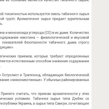
им из основных является качество табачного сырья,
ой токсичностью используется смесь табачного сырья
ной групп. Ароматичное сырье придает курительным
ь.
а и монооксида углерода (СО) в их дыме. Количество
содержание никотина — физиологической и вкусовой
 показателей безопасности табачного дыма строго
дукцию».
огических приемов, которые требуют определенных
вляется естественным способом снижения содержания
.
в Остролист и Трапезонд, обладающих биологической
звание «низконикотинные». У обычных районированных
Принято считать, что признак ароматичности у этих
тических условиях. Табачное сырье типа Дюбек со
спублики Украина, а сырье типа Самсун, сочетающее