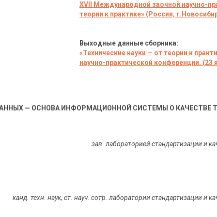
XVII Международной заочной научно-п
теории к практике» (Россия, г.Новосибирс
Выходные данные сборника:
«Технические науки — от теории к прак
научно-практической конференции. (23 я
АННЫХ — ОСНОВА ИНФОРМАЦИОННОЙ СИСТЕМЫ О КАЧЕСТВЕ Т
зав. лабораторией стандартизации и к
канд. техн. наук, ст. науч. сотр. лаборатории стандартизации и