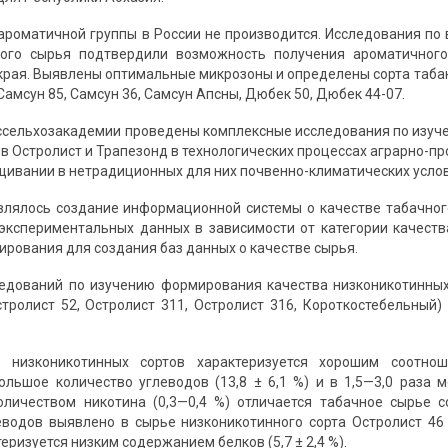
ароматичной группы в России не производится. Исследования по
ного сырья подтвердили возможность получения ароматичног
края. Выявлены оптимальные микрозоны и определены сорта табак
 Самсун 85, Самсун 36, Самсун Апсны, Дюбек 50, Дюбек 44-07.
сельхозакадемии проведены комплексные исследования по изуч
ов Остролист и Трапезонд в технологических процессах аграрно-п
щивании в нетрадиционных для них почвенно-климатических услов
лялось создание информационной системы о качестве табачног
экспериментальных данных в зависимости от категории качеств
ирования для создания баз данных о качестве сырья.
едований по изучению формирования качества низконикотинных 
стролист 52, Остролист 311, Остролист 316, Короткостебельный)
 низконикотинных сортов характеризуется хорошим соотнош
ольшое количество углеводов (13,8 ± 6,1 %) и в 1,5—3,0 раза 
личеством никотина (0,3—0,4 %) отличается табачное сырье с
водов выявлено в сырье низконикотинного сорта Остролист 46 
еризуется низким содержанием белков (5,7 ± 2,4 %).