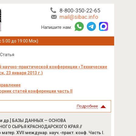
8-800-350-22-65
mail@sibac.info
Напишите нам:
с 5:00 до 19:00 Мск)
Статья
 научно-практической конференции «Технические
к, 23 января 2013 г.)
правление
орник статей конференции часть II
Подробнее
. [и др.] БАЗЫ ДАННЫХ — ОСНОВА
ОГО СЫРЬЯ КРАСНОДАРСКОГО КРАЯ //
о матер. XVII междунар. науч.-практ. конф. Часть I.