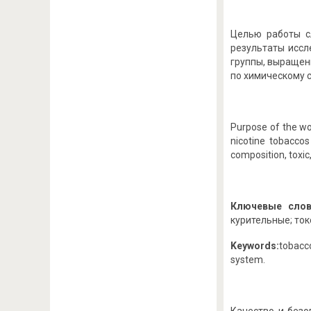
Целью работы с
результаты иссл
группы, выращен
по химическому с
Purpose of the wo
nicotine tobacco
composition, toxic
Ключевые слов
курительные; ток
Keywords:
tobacco
system.