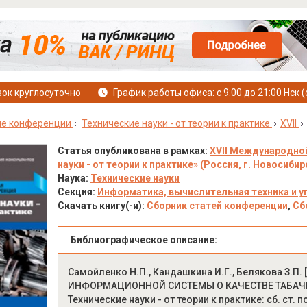
ок круглосуточно
График работы офиса: с 9:00 до 21:00 Нск (
е конференции
Технические науки - от теории к практике
XVII
Статья опубликована в рамках:
XVII Международной
науки - от теории к практике» (Россия, г. Новосибирс
Наука:
Технические науки
Секция:
Информатика, вычислительная техника и у
Скачать книгу(-и):
Сборник статей конференции
,
Сб
Библиографическое описание:
Самойленко Н.П., Кандашкина И.Г., Белякова З.П
ИНФОРМАЦИОННОЙ СИСТЕМЫ О КАЧЕСТВЕ ТАБАЧН
Технические науки - от теории к практике: сб. ст. п