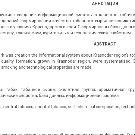
АННОТАЦИЯ
лужило создание информационной системы о качестве табачно
едований формирования качества табачного сырья низконикоти
ного в условиях Краснодарского края. Сформированы базы данных 
оставу, токсическим, курительным и технологическим свойствам.
ABSTRACT
rk was creation the informational system about Krasnodar region’s toba
s quality formation, grown in Krasnodar region, were systematized.
, smoking and technological properties are made.
а
: табак; табачное сырье; скелетная группа; ароматичная гру
сические свойства; база данных; информационная система.
; neutral tobacco; oriental tobacco; sort; chemical composition; technol