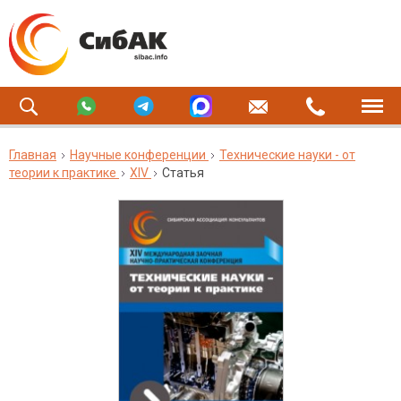
Главная
Научные конференции
Технические науки - от
теории к практике
XIV
Статья