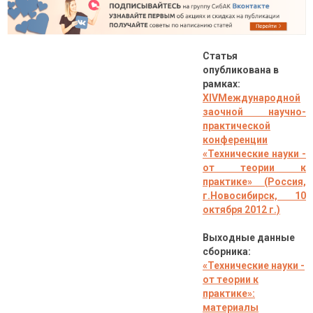
Статья
опубликована в
рамках:
XIVМеждународной
заочной научно-
практической
конференции
«Технические науки -
от теории к
практике» (Россия,
г.Новосибирск, 10
октября 2012 г.)
Выходные данные
сборника:
«Технические науки -
от теории к
практике»:
материалы