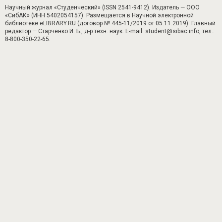
Научный журнал «Студенческий» (ISSN 2541-9412). Издатель — ООО
«СибАК» (ИНН 5402054157). Размещается в Научной электронной
библиотеке eLIBRARY.RU (договор № 445-11/2019 от 05.11.2019). Главный
редактор — Старченко И. Б., д-р техн. наук. E-mail: student@sibac.info, тел.:
8-800-350-22-65.