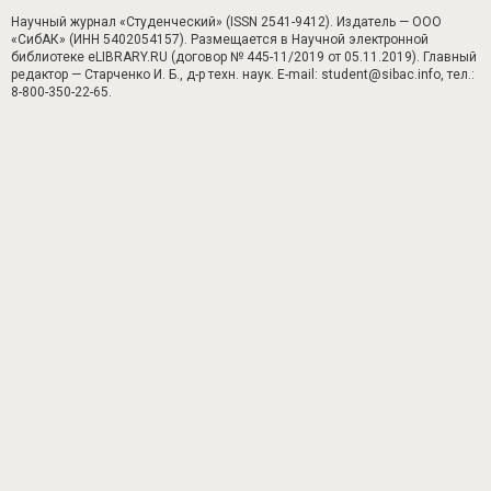
Научный журнал «Студенческий» (ISSN 2541-9412). Издатель — ООО
«СибАК» (ИНН 5402054157). Размещается в Научной электронной
библиотеке eLIBRARY.RU (договор № 445-11/2019 от 05.11.2019). Главный
редактор — Старченко И. Б., д-р техн. наук. E-mail: student@sibac.info, тел.:
8-800-350-22-65.