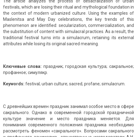
The article analyzes the process of desacralization of urban
festivals, which are losing their ritual and mythological foundation in
the context of modern urbanized culture. Using the examples of
Maslenitsa and May Day celebrations, the key trends of this
phenomenon are identified: secularization, commercialization, and
the substitution of content with simulacral practices. As a result, the
traditional festival turns into a simulacrum, retaining its external
attributes while losing its original sacred meaning.
Ключевые слова:
праздник; городская культура; сакральное;
профанное; симулякр.
Keywords:
festival; urban culture; sacred; profane; simulacrum.
С древнейших времен праздник занимал особое место в сфере
са­крального. Однако в современной городской праздничной
культуре значе­ние и место праздника меняется. Для
понимания современного положения праздника необходимо
рассмотреть феномен «сакрального». Вопросами сакрального