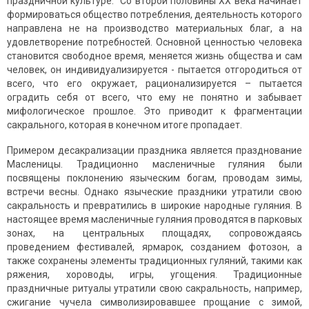
праздничной культуре. Со второй половины XX века начинает
формироваться общество потребления, деятельность которого
направлена не на производство материальных благ, а на
удовлетворение потребностей. Основной ценностью человека
стано­вится свободное время, меняется жизнь общества и сам
человек, он индивидуализируется - пытается отгородиться от
всего, что его окружает, рационализируется – пытается
оградить себя от всего, что ему не понятно и забывает
мифологическое прошлое. Это приводит к фрагментации
сакраль­ного, которая в конечном итоге пропадает.
Примером десакрализации праздника является празднование
Масле­ницы. Традиционно масленичные гуляния были
посвящены поклонению языческим богам, проводам зимы,
встречи весны. Однако языческие праздники утратили свою
сакральность и превратились в широкие народ­ные гуляния. В
настоящее время масленичные гуляния проводятся в пар­ковых
зонах, на центральных площадях, сопровождаясь
проведением фестивалей, ярмарок, созданием фотозон, а
также сохранены элементы традиционных гуляний, такими как
ряжения, хороводы, игры, угощения. Традиционные
праздничные ритуалы утратили свою сакральность, напри­мер,
сжигание чучела символизировавшее прощание с зимой,