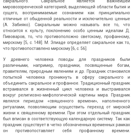
сакрально­го. Сакральное является важнейшей
мировоззренческой категорией, выде­ляющей области бытия и
сущего, воспринимаемые сознанием как принци­пиально
отличные от обыденной реальности и исключительно ценные
(А. Забияко). Сакральным можно называть все то, что
относится к культу, по­клонению особо ценным идеалам Д.
Пивоваров, то, что противоположно светскому, профанному,
мирскому [5, с. 148]. М. Элиаде определяет сакральное как то,
что противопоставлено мирскому [6, с. 56].
У древнего человека поводы для праздников были
различными, например, праздники, посвященные богам,
правителям, природным явлениям и др. Праздник становился
по­пыткой человека проникнуть в сферу сакрального и
объединить сакраль­ное и профанное. Традиционный праздник
встраивался в жизненный цикл человека и выстраивался
вокруг религиозно-мифологической картины ми­ра. Праздник
являлся периодом «священного времени», наполненного
ритуала­ми, позволяющим осуществить переход от мирской
жизни к священному времени. При этом отдельный праздник
был вписан в соответствующую кален­дарную систему. Так как
праздник существует в четко обозначенных временных рамках
он противопоставляет себя профанному времени.