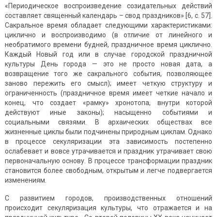
«Периодическое воспроизведение созидательных действий
составляет священный календарь – свод праздников» [6, с. 57].
Сакральное время обладает следующими характеристиками:
циклично и воспроизводимо (в отличие от линейного и
необратимого времени будней, праздничное время циклично.
Каждый Новый год или в случае городской праздничной
культуры День города — это не просто новая дата, а
возвращение того же сакрального события, позволяющее
заново пережить его смысл); имеет четкую структуру и
ограниченность (праздничное время имеет четкие начало и
конец, что создает «рамку» хронотопа, внутри которой
действуют иные законы); насыщенно событиями и
социальными связями. В архаических обществах все
жизненные циклы были подчинены природным циклам. Однако
в процессе секуляризации эта зависимость постепенно
ослабевает и вовсе утрачивается и праздник утрачивает свою
первоначальную основу. В процессе трансформации праздник
становится более свободным, открытым и легче подвергается
изменениям.
С развитием городов, производственных отношений
происходит секуляризация культуры, что отражается и на