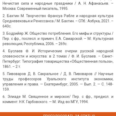
Нечистая сила и народные праздники / А. Н. Афанасьев. –
Москва: Современный писатель, 1995.
Бахтин М. Творчество Франсуа Рабле и народная культура
Средневековья и Ренессанса / М. Бахтин. – СПб.: Азбука, 2021. –
640с.
Бодрийяр Ж. Общество потребления. Его мифы и структуры /
Пер. с фр., послесл. и примеч. Е.А. Самарской. – М.: Культурная
революция; Республика, 2006. – 269с.
Буслаев Ф. И. Исторические очерки русской народной
словесности и искусства: в 2 томах / Ф. И. Буслаев. – Санкт-
Петербург: Типография товарищества «Общественная польза»,
1861. – 2 т.
Пивоваров Д. В. Сакральное / Д. В. Пивоваров // Научные
труды профессоров Уральского института экономики,
управления и права. — Екатеринбург, 2005. — Вып. 2. — С. 148-
159.
Элиаде М. Священное и мирское/ Пер. с фр., предисл. и
коммент. Н.К. Гарбовского. — М.: Изд-во МГУ, 1994.