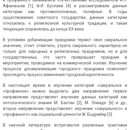
и профанного занимались отечественные исследователи А.Н.
Афанасьев [1], Ф.И. Буслаев [4] и рассматривали данные
категории как противо­положные, полярные. В годы
существования советского государства дан­ные категории
относились к религиозной культурной традиции, и такая
тенденция сохранялась до конца XX века.
В условиях урбанизации праздники теряют свое сакральное
значение, стоит отметить, утрата сакрального характерна не
только для народных и религиозных праздников, но и для
государственных, что часто превращает праздник в
мероприятие, проводимое на коммерческой основе. Изучение
процесса десакрализации городского праздника позволяет
проследить процесс изменения городской идентичности.
В настоящее время в изучении категорий «сакральное и
«профанное» можно выделить два направления: первое
направление представляет изу­чение данных категорий как
онтологического знания М. Бахтин [2], М. Элиа­де [6] и др.,
второе направление представляет изучение «сакрального» и
«профанного» как социальной ценности Ж. Бодрийяр [3].
В научной литературе встречаются различные трактовки