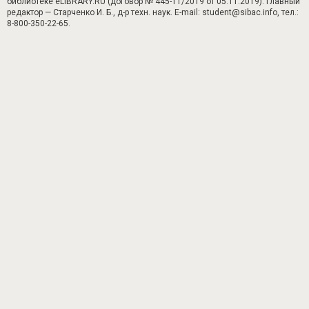
библиотеке eLIBRARY.RU (договор № 445-11/2019 от 05.11.2019). Главный
редактор — Старченко И. Б., д-р техн. наук. E-mail: student@sibac.info, тел.:
8-800-350-22-65.