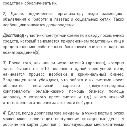
средства и обналичивать их;
2) Далее, подчинённые организатору люди размещают
объявления о “работе” в газетах и социальных сетях. Таких
вербовщики являются
дроп
п
оводами.
Дроп
п
овод -
участник преступной схемы по выводу похищенных
средств, который занимается привлечением подставных лиц к
предоставлению собственных банковских счетов и карт за
вознаграждение[3];
3) После того, как нашли исполнителей (дроппов), которых
часто бывает по 5-10 человек в одной преступной цепи,
начинается процесс вербовки в криминальный бизнес.
Владельцев карт убеждают, что работа с их счетами носит
абсолютно легальный характер (покупка-продажа
криптовалюты, онлайн-казино, помощь бизнесу, помощь
человеку, у которого арест счетов и т.д.) и что никакой
ответственности человек за это нести не будет;
4) Далее, когда дропперы уже найдены, а чужие карты в руках
мошенников, происходит поступление похищенных денег у
россиян на карты дроппов с последующими многократными