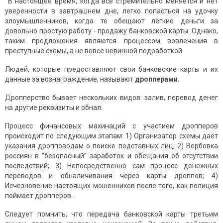
В настоящее время, когда всё стремительно меняется и нет
уверенности в завтрашнем дне, легко попасться на удочку
злоумышленников, когда те обещают лёгкие деньги за
довольно простую работу - продажу банковской карты. Однако,
таким предложения являются процессом вовлечения в
преступные схемы, а не вовсе невинной подработкой.
Людей, которые предоставляют свои банковские карты и их
данные за вознаграждение, называют
дропперами.
Дропперство бывает нескольких видов: залив, перевод денег
на другие реквизиты и обнал.
Процесс финансовых махинаций с участием дропперов
происходит по следующим этапам: 1) Организатор схемы даёт
указания дропповодам о поиске подставных лиц; 2) Вербовка
россиян в “безопасный” заработок и обещания об отсутствии
последствий; 3) Непосредственно сам процесс денежных
переводов и обналичивания через карты дроппов; 4)
Исчезновение настоящих мошенников после того, как полиция
поймает дропперов.
Следует помнить, что передача банковской карты третьим