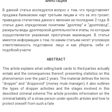
АННОТАЦИЯ
В данной статье исследуется вопрос о том, что представляет
продажа банковских карт третьим лицам и что за это грозит;
приведена статистика данного явления за последние 2 года. В
статье дано определение понятиям “дроппер” и “дропповод”;
раскрыты виды дропперской деятельности и этапы, по которым
осуществляется указанная преступная махинация. В статье
имеется информация о том, по каким статьям несёт уголовную
ответственность подставное лицо и как уберечь себя от
подобной участи.
ABSTRACT
This article explains what selling bank cards to third parties actually
entails and the consequences thereof, presenting statistics on this
phenomenon over the past 2 years. The material defines the terms
"dropper" and "droppovod" (money mule manager); it also outlines
the types of dropper activities and the stages involved in this
described criminal scheme.The article provides information on the
criminal liability of a straw person under specific articles and how to
protect oneself from such a fate.