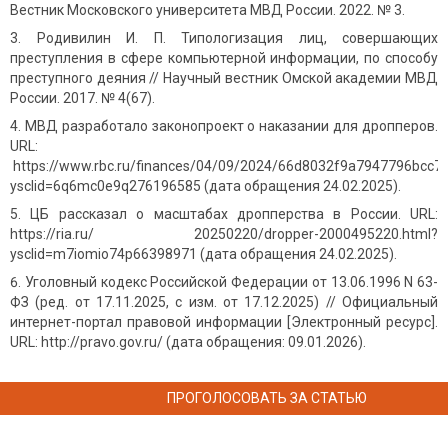
Вестник Московского университета МВД России. 2022. № 3.
Родивилин И. П. Типологизация лиц, совершающих
преступления в сфере компьютерной информации, по способу
преступного деяния // Научный вестник Омской академии МВД
России. 2017. № 4(67).
МВД разработало законопроект о наказании для дропперов.
URL:
https://www.rbc.ru/finances/04/09/2024/66d8032f9a7947796bcc7
ysclid=6q6mc0e9q276196585 (дата обращения 24.02.2025).
ЦБ рассказал о масштабах дропперства в России. URL:
https://ria.ru/ 20250220/dropper-2000495220.html?
ysclid=m7iomio74p66398971 (дата обращения 24.02.2025).
Уголовный кодекс Российской Федерации от 13.06.1996 N 63-
ФЗ (ред. от 17.11.2025, с изм. от 17.12.2025) // Официальный
интернет-портал правовой информации [Электронный ресурс].
URL: http://pravo.gov.ru/ (дата обращения: 09.01.2026).
ПРОГОЛОСОВАТЬ ЗА СТАТЬЮ