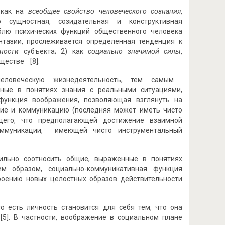
 как на
всеобщее свойство человеческого сознания
,
 сущностная, созидательная и конструктивная
блю психических функций общественного человека
антазии, прослеживается определенная тенденция к
ности
субъекта; 2) как
социально значимой силы
,
ществе [8].
-человеческую жизнедеятельность, тем самым
нные в понятиях знания с реальными ситуациями,
ункция воображения, позволяющая взглянуть на
ние и коммуникацию (последняя может иметь чисто
щего, что предполагающей достижение взаимной
коммуникации, имеющей чисто инструментальный
ильно соотносить общие, выраженные в понятиях
им образом, социально-коммуникативная функция
роению новых целостных образов действительности
то есть личность становится для себя тем, что она
 [5]. В частности, воображение в социальном плане