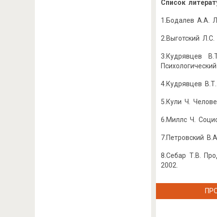
Список литерат
1.Бодалев А.А. Л
2.Выготский Л.С.
3.Кудрявцев В.
Психологический 
4.Кудрявцев В.Т
5.Кули Ч. Челов
6.Миллс Ч. Соци
7.Петровский В.
8.Себар Т.В. Пр
2002.
ПР