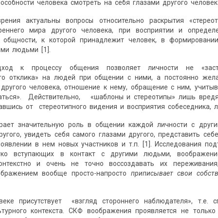
особности человека смотреть на себя глазами другого человек
зрения актуальны вопросы относительно раскрытия «стере
реннего мира другого человека, при восприятии и определ
 общности, к которой принадлежит человек, в формировании
ми людьми [1].
дход к процессу общения позволяет личности не «заст
ого отклика» на людей при общении с ними, а постоянно жела
другого человека, отношение к нему, обращение с ним, учиты
аться». Действительно, «шаблоны и стереотипы» лишь вредя
авшись от стереотипного видения и восприятия собеседника, 
рает значительную роль в общении каждой личности с други
ругого, увидеть себя самого глазами другого, представить себ
оявлении в нем новых участников и т.п. [1]. Исследования по
гко вступающих в контакт с другими людьми, воображен
контекстно и очень не точно воссоздавать их переживани
ображением вообще просто-напросто
приписывает свои собст
еке присутствует «взгляд стороннего наблюдателя», т.е. с
ьтурного контекста. СКФ воображения проявляется не только