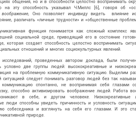
уациях общения, но и в способности целостно воспринимать о
но на эту способность указывал Ч.Миллс [6], говоря об 
е воображение
, Оно позволяет индивиду видеть влияние и
ояние, различать «личные трудности» и «общественные проблем
муникативная функция понимается как сложный комплекс я
ешней социальной среде, приводящий его в состояние гото
де, которая создает способность целостно воспринимать ситу
оциальных отношений и многих социокультурных явлений.
 исследований, проведенных автором доклада, были получе
 условно две группы людей: высококреативные и низкокреа
акция на проблемную коммуникативную ситуацию. Выделим ра
 ситуацией следует понимать разговор людей без так называе
и коммуникацию спонтанно, не воспринимая себя глазами 
узку, способно активизировать воображение людей. Работа во
озникают в себе, и другом человеке. Низкокреативные 
ые люди способны увидеть причинность и условность ситуаци
ию собеседника и взглянуть на себя его глазами. И это с
уникативной природе.