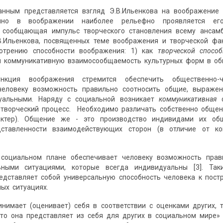
анным представляется взгляд Э.В.Ильенкова на воображение
нно в воображении наиболее рельефно проявляется его
, сообщающая импульс творческого становления всему ансам
Э.В.Ильенкова, посвященных теме воображения и творческой ф
отрению способности воображения: 1) как
творческой способ
 коммуникативную взаимосообщаемость культурных форм в об
нкция воображения стремится обеспечить общественно
человеку возможность правильно соотносить общие, выраже
уальными. Наряду с социальной возникает
коммуникативная
ф
 творческий процесс. Необходимо различать собственно обще
актер). Общение же - это производство индивидами их об
дставленности взаимодействующих сторон (в отличие от 
социальном плане обеспечивает человеку возможность прав
ными ситуациями, которые всегда индивидуальны [3]. Так
едставляет собой универсальную способность человека к пост
ых ситуациях.
нимает (оценивает) себя в соответствии с оценками других, 
что она представляет из себя для других в социальном мире»