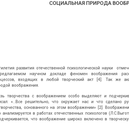
СОЦИАЛЬНАЯ ПРИРОДА ВООБ
тилетия развития отечественной психологической науки отме
предлагаемом научном докладе феномен воображения рас
оцессов, входящих в любой творческий акт [4]. Так же ак
родой воображения.
зь творчества с воображением особо выделяют и подчеркив
писал: «…Все решительно, что окружает нас и что сделано р
ворчества, основанного на этом воображении» [2]. Воображен
 анализируется в работах отечественных психологов (Л.С.Выготс
одчеркивается, что воображение широко включено в творческу