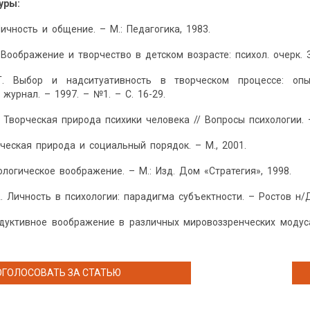
уры:
ичность и общение. – М.: Педагогика, 1983.
 Воображение и творчество в детском возрасте: психол. очерк. 3
Т. Выбор и надситуативность в творческом процессе: опы
журнал. – 1997. – №1. – С. 16-29.
. Творческая природа психики человека // Вопросы психологии. –
еческая природа и социальный порядок. – М., 2001.
ологическое воображение. – М.: Изд. Дом «Стратегия», 1998.
А. Личность в психологии: парадигма субъектности. – Ростов н/Д
одуктивное воображение в различных мировоззренческих модус
ОГОЛОСОВАТЬ ЗА СТАТЬЮ