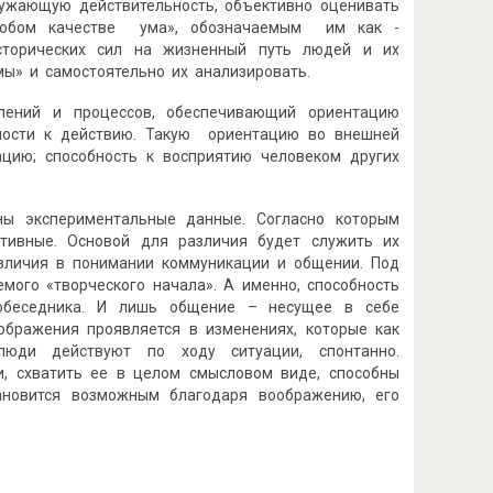
кружающую действительность, объективно оценивать
«особом качестве ума», обозначаемым им как -
сторических сил на жизненный путь людей и их
ы» и самостоятельно их анализировать.
влений и процессов, обеспечивающий ориентацию
вности к действию. Такую ориентацию во внешней
ацию; способность к восприятию человеком других
ны экспериментальные данные. Согласно которым
тивные. Основой для различия будет служить их
зличия в понимании коммуникации и общении. Под
мого «творческого начала». А именно, способность
собеседника. И лишь общение – несущее в себе
ображения проявляется в изменениях, которые как
люди действуют по ходу ситуации, спонтанно.
и, схватить ее в целом смысловом виде, способны
тановится возможным благодаря воображению, его