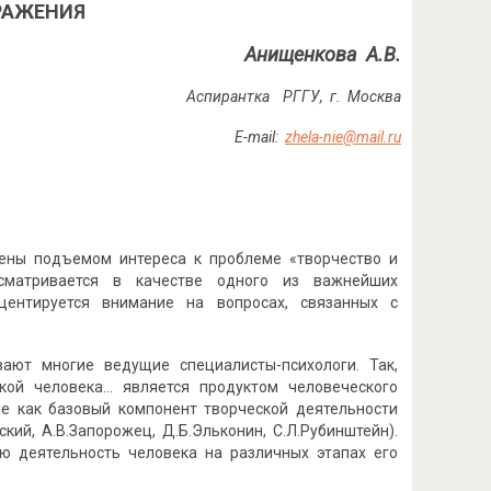
РАЖЕНИЯ
Анищенкова А.В.
Аспирантка РГГУ, г. Москва
E-mail:
zhela-nie@mail.ru
чены подъемом интереса к проблеме «творчество и
сматривается в качестве одного из важнейших
центируется внимание на вопросах, связанных с
ают многие ведущие специалисты-психологи. Так,
укой человека… является продуктом человеческого
ие как базовый компонент творческой деятельности
кий, А.В.Запорожец, Д.Б.Эльконин, С.Л.Рубинштейн).
ю деятельность человека на различных этапах его