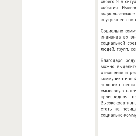
своего Я в сит
события. Имен
социологическо
внутреннее сост
Социально-ком
индивида во вн
социальной сре
людей, групп, с
Благодаря ряду
можно выделить
отношение и ре
коммуникативной
человека вест
смысловую нагр
производная в
Высококреативн
стать на позиц
социально-комм