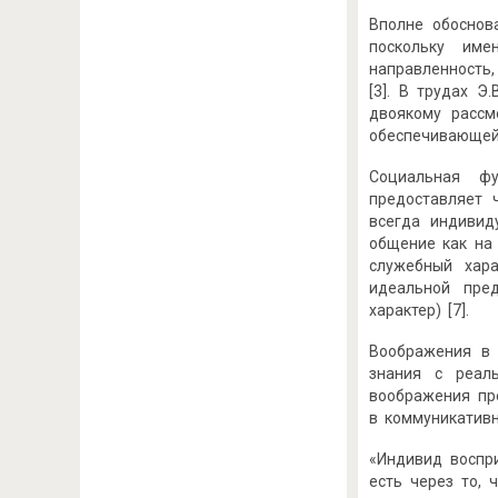
Вполне обоснов
поскольку име
направленность
[3]. В трудах 
двоякому рассм
обеспечивающей
Социальная фу
предоставляет 
всегда индивид
общение как на
служебный хар
идеальной пре
характер) [7].
Воображения в 
знания с реаль
воображения пр
в коммуникативн
«Индивид воспри
есть через то, 