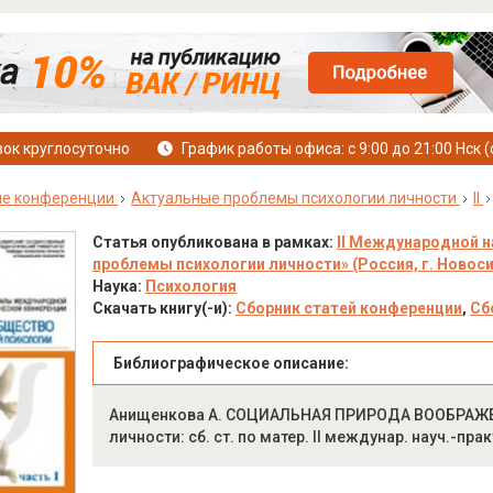
ок круглосуточно
График работы офиса: с 9:00 до 21:00 Нск (
е конференции
Актуальные проблемы психологии личности
II
Статья опубликована в рамках:
II Международной 
проблемы психологии личности» (Россия, г. Новосиб
Наука:
Психология
Скачать книгу(-и):
Сборник статей конференции
,
Сб
Библиографическое описание:
Анищенкова А. СОЦИАЛЬНАЯ ПРИРОДА ВООБРАЖЕН
личности: сб. ст. по матер. II междунар. науч.-прак