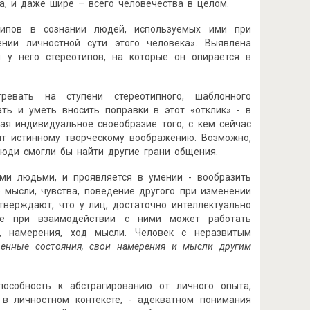
а, и даже шире – всего человечества в целом.
отипов в сознании людей, используемых ими при
ении личностной сути этого человека». Выявлена
 у него стереотипов, на которые он опирается в
ревать на ступени стереотипного, шаблонного
ть и уметь вносить поправки в этот «отклик» - в
вая индивидуальное своеобразие того, с кем сейчас
т истинному творческому воображению. Возможно,
люди смогли бы найти другие грани общения.
ми людьми, и проявляется в умении - вообразить
е мысли, чувства, поведение другого при изменении
дтверждают, что у лиц, достаточно интеллектуально
ие при взаимодействии с ними может работать
я, намерения, ход мысли. Человек с неразвитым
венные состояния, свои намерения и мысли другим
пособность к абстрагированию от личного опыта,
 в личностном контексте, - адекватном понимания