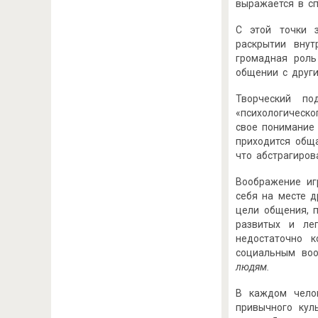
выражается в сп
С этой точки 
раскрытии внут
громадная роль
общении с други
Творческий по
«психологическ
свое понимание 
приходится общ
что абстрагиров
Воображение иг
себя на месте д
цели общения, п
развитых и ле
недостаточно 
социальным во
людям.
В каждом челов
привычного кул