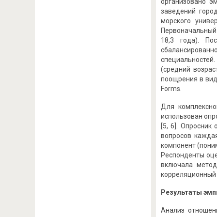
организовано э
заведений город
морского униве
Первоначальный 
18,3 года). П
сбалансирован
специальностей.
(средний возрас
поощрения в вид
Forms.
Для комплексно
использован опр
[5, 6]. Опросни
вопросов кажда
компонент (пони
Респонденты оце
включала метод
корреляционный 
Результаты эмпи
Анализ отношен