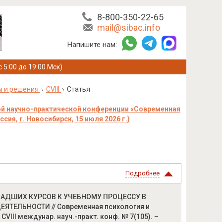
8-800-350-22-65
mail@sibac.info
Напишите нам:
с 5:00 до 19:00 Мск)
ы и решения
CVIII
Статья
ой научно-практической конференции «Современная
ия, г. Новосибирск, 15 июля 2026 г.)
Подробнее
ЛАДШИХ КУРСОВ К УЧЕБНОМУ ПРОЦЕССУ В
ТЕЛЬНОСТИ // Современная психология и
CVIII междунар. науч.-практ. конф. № 7(105). –