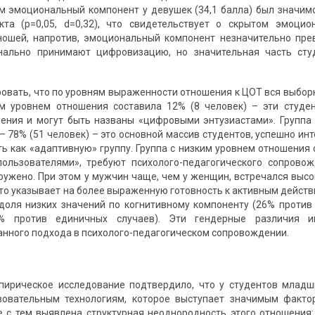
м эмоциональный компонент у девушек (34,1 балла) был значимо
та (p=0,05, d=0,32), что свидетельствует о скрытом эмоци
ношей, напротив, эмоциональный компонент незначительно пре
нально принимают цифровизацию, но значительная часть сту
овать, что по уровням выраженности отношения к ЦОТ вся выборк
им уровнем отношения составила 12% (8 человек) – эти студе
ения и могут быть названы «цифровыми энтузиастами». Группа
– 78% (51 человек) – это основной массив студентов, успешно ин
ь как «адаптивную» группу. Группа с низким уровнем отношения с
пользователями», требуют психолого-педагогического сопрово
ружено. При этом у мужчин чаще, чем у женщин, встречался выс
что указывает на более выраженную готовность к активным действ
доля низких значений по когнитивному компоненту (26% проти
4% против единичных случаев). Эти гендерные различия 
ного подхода в психолого-педагогическом сопровождении.
пирическое исследование подтвердило, что у студентов младш
овательным технологиям, которое выступает значимым факто
е с тем выявлена структурная неоднородность этого отношени