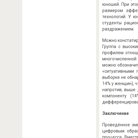
юношей. При это
размером эффек
технологий. У ю
студенты рацио
раздражением.
Можно констатир
Группа с высок
профилем отнош
многочисленной 
можно обозначит
«ситуативными 
выборке не обна
14% у женщин), 
напротив, выше 
компоненту (1
дифференцирован
Заключение
Проведённое эм
цифровым образ
процесса. Вмест