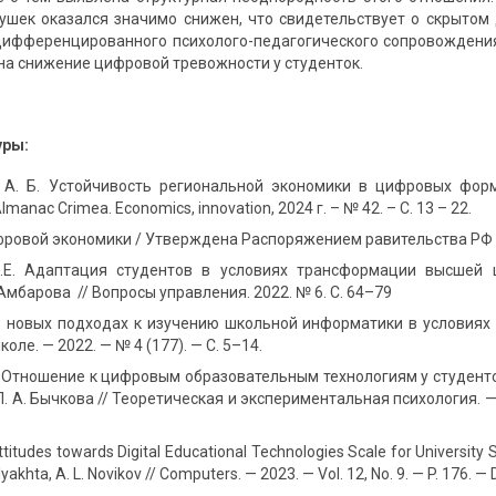
ушек оказался значимо снижен, что свидетельствует о скрыто
ифференцированного психолого-педагогического сопровождения
на снижение цифровой тревожности у студенток.
уры:
 А. Б. Устойчивость региональной экономики в цифровых форм
manac Crimea. Economics, innovation, 2024 г. – № 42. – С. 13 – 22.
ровой экономики / Утверждена Распоряжением равительства РФ 28
Г.Е. Адаптация студентов в условиях трансформации высшей 
 Амбарова // Вопросы управления. 2022. № 6. С. 64–79
 О новых подходах к изучению школьной информатики в условиях
ле. — 2022. — № 4 (177). — С. 5–14.
А. Отношение к цифровым образовательным технологиям у студенто
 П. А. Бычкова // Теоретическая и экспериментальная психология. — 2
Attitudes towards Digital Educational Technologies Scale for University 
lyakhta, A. L. Novikov // Computers. — 2023. — Vol. 12, No. 9. — P. 176.