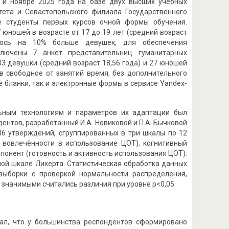
 и ноябре 2025 года на базе двух высших учебных
тета и Севастопольского филиала Государственного
ие студенты первых курсов очной формы обучения.
юношей в возрасте от 17 до 19 лет (средний возраст
алось на 10% больше девушек, для обеспечения
ключены 7 анкет представительниц гуманитарных
3 девушки (средний возраст 18,56 года) и 27 юношей
 в свободное от занятий время, без дополнительного
 бланки, так и электронные формы в сервисе Yandex-
ьным технологиям и параметров их адаптации был
нтов, разработанный И.А. Новиковой и П.А. Бычковой
 36 утверждений, сгруппированных в три шкалы по 12
вовлечённости в использование ЦОТ), когнитивный
онент (готовность и активность использования ЦОТ).
ой шкале Ликерта. Статистическая обработка данных
выборки с проверкой нормальности распределения,
значимыми считались различия при уровне p<0,05.
ал, что у большинства респондентов сформировано