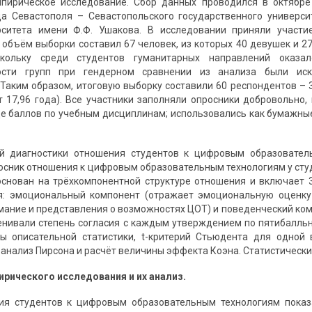
мпирическое исследование. Сбор данных проводился в октябре
а Севастополя – Севастопольского государственного универси
рситета имени Ф.Ф. Ушакова. В исследовании приняли участ
объём выборки составил 67 человек, из которых 40 девушек и 27 
оскольку среди студентов гуманитарных направлений оказ
ности групп при гендерном сравнении из анализа были ис
 Таким образом, итоговую выборку составили 60 респондентов – 3
т 17,96 года). Все участники заполняли опросники добровольно,
е баллов по учебным дисциплинам; использовались как бумажные
й диагностики отношения студентов к цифровым образовател
осник отношения к цифровым образовательным технологиям у студе
к основан на трёхкомпонентной структуре отношения и включает
я: эмоциональный компонент (отражает эмоциональную оценку 
мание и представления о возможностях ЦОТ) и поведенческий комп
нивали степень согласия с каждым утверждением по пятибалльн
ы описательной статистики, t-критерий Стьюдента для одной 
анализ Пирсона и расчёт величины эффекта Коэна. Статистически 
рического исследования и их анализ.
ия студентов к цифровым образовательным технологиям показ