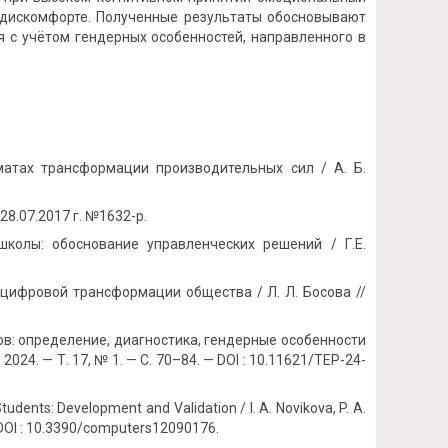
м дискомфорте. Полученные результаты обосновывают
 с учётом гендерных особенностей, направленного в
атах трансформации производительных сил / А. Б.
.07.2017 г. №1632-р.
школы: обоснование управленческих решений / Г.Е.
 цифровой трансформации общества / Л. Л. Босова //
в: определение, диагностика, гендерные особенности
024. — Т. 17, № 1. — С. 70–84. — DOI : 10.11621/TEP-24-
Students: Development and Validation / I. A. Novikova, P. A.
 — DOI : 10.3390/computers12090176.