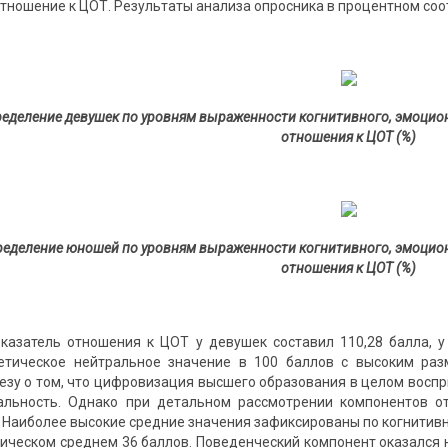
тношение к ЦОТ. Результаты анализа опросника в процентном соот
ределение девушек по уровням выраженности когнитивного, эмоцио
отношения к ЦОТ
(%)
пределение юношей по уровням выраженности когнитивного, эмоцион
отношения к ЦОТ (%)
казатель отношения к ЦОТ у девушек составил 110,28 балла, у
етическое нейтральное значение в 100 баллов с высоким разм
тезу о том, что цифровизация высшего образования в целом восп
альность. Однако при детальном рассмотрении компонентов о
 Наиболее высокие средние значения зафиксированы по когнитивно
ическом среднем 36 баллов. Поведенческий компонент оказался не