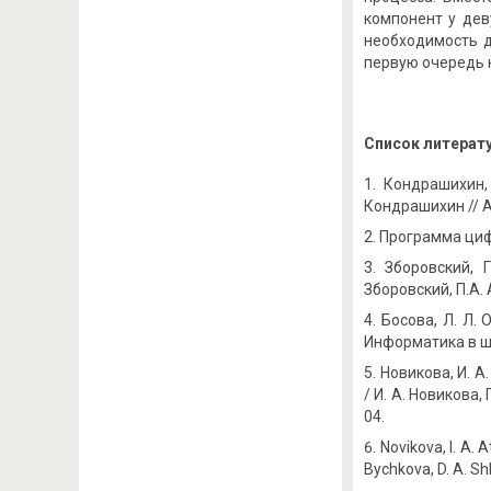
компонент у дев
необходимость д
первую очередь 
Список литерат
Кондрашихин,
Кондрашихин // Al
Программа циф
Зборовский, 
Зборовский, П.А.
Босова, Л. Л.
Информатика в шко
Новикова, И. 
/ И. А. Новикова,
04.
Novikova, I. A. 
Bychkova, D. A. Sh