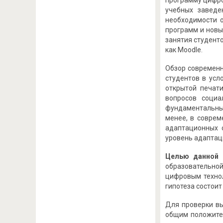
программу цифро
учебных заведе
необходимости 
программ и новы
занятия студент
как Moodle.
Обзор современно
студентов в усл
открытой печат
вопросов социа
фундаментальные 
менее, в соврем
адаптационных 
уровень адаптац
Целью данной 
образовательной
цифровым техно
гипотеза состоит
Для проверки вы
общим положите