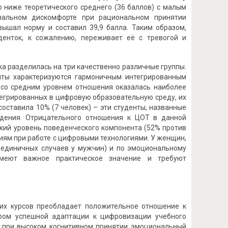
 ниже теоретического среднего (36 баллов) с малым
ональном дискомфорте при рациональном принятии
вышал норму и составил 39,9 балла. Таким образом,
денток, к сожалению, переживает её с тревогой и
а разделилась на три качественно различные группы.
нты характеризуются гармоничным интегрированным
 со средним уровнем отношения оказалась наиболее
тегрированных в цифровую образовательную среду, их
оставила 10% (7 человек) – эти студенты, названные
ждения. Отрицательного отношения к ЦОТ в данной
окий уровень поведенческого компонента (52% против
иям при работе с цифровыми технологиями. У женщин,
в единичных случаев у мужчин) и по эмоциональному
имеют важное практическое значение и требуют
их курсов преобладает положительное отношение к
ром успешной адаптации к цифровизации учебного
я: при высоком когнитивном принятии эмоциональный