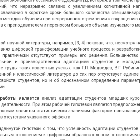
вой экономики Российской Федерации [2], которая, в том числе 
ний, что неразрывно связано с увеличением когнитивной наг
осваивания в короткие сроки большого количества специализи
х методик обучения при непрерывном стремлении к сокращению
ов с преподавателем и переносом большого объема изучаемого ма
й научной литературы, например, [3, 4] показал, что, несмотря 
овиях цифровой трансформации учебного процесса и разработк
и практически отсутствуют примеры его решения. Большинство
льной и производственной адаптацией студентов и молоды
труды таких известных ученых, как Г.П. Медведев, В.Г. Рубинин,
енной и классической литературе до сих пор отсутствует едино
свойств студентов, но и об однозначном определении парамет
ии.
работы является
анализ адаптации студентов младших курс
 деятельности. При этом рабочей гипотезой является предположе
логиям является статистически значимым фактором повышающим
 в отсутствии указанного эффекта
двинутой гипотезы о том, что успешность адаптации студентов
льным отношением к цифровым образовательным технологиям к