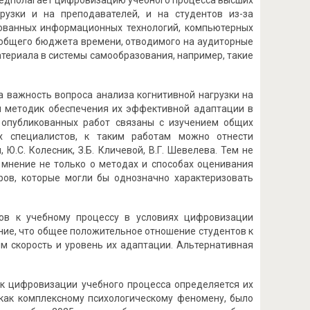
предполагает цифровизацию учебного процесса высших
рузки и на преподавателей, и на студентов из-за
рованных информационных технологий, компьютерных
 общего бюджета времени, отводимого на аудиторные
териала в системы самообразования, например, такие
на важность вопроса анализа когнитивной нагрузки на
и методик обеспечения их эффективной адаптации в
 опубликованных работ связаны с изучением общих
х специалистов, к таким работам можно отнести
 Ю.С. Колесник, З.Б. Кличевой, В.Г. Шевелева. Тем не
е мнение не только о методах и способах оценивания
ров, которые могли бы однозначно характеризовать
ов к учебному процессу в условиях цифровизации
ние, что общее положительное отношение студентов к
 скорость и уровень их адаптации. Альтернативная
 к цифровизации учебного процесса определяется их
ак комплексному психологическому феномену, было