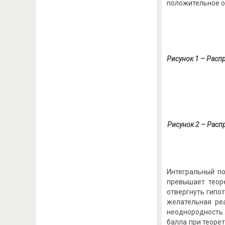
положительное о
Рисунок 1 – Расп
Рисунок 2 – Рас
Интегральный по
превышает теор
отвергнуть гипо
желательная ре
неоднородность.
балла при теорет