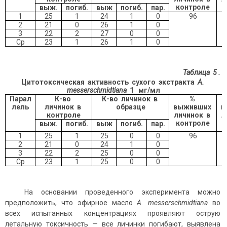
контроле
выж.
погиб.
выж
погиб.
пар.
1
25
1
24
1
0
96
2
21
0
26
1
0
3
22
2
27
0
0
Ср
23
1
26
1
0
Таблица 5
.
Цитотоксическая активность сухого экстракта
A.
messersсhmidtiana
1
мг/мл
Парал
К-во
К-во личинок в
%
лель
личинок в
образце
выживших
в
контроле
личинок в
л
контроле
выж.
погиб.
выж
погиб.
пар.
1
25
1
25
0
0
96
2
21
0
24
1
0
3
22
2
25
0
0
Ср
23
1
25
0
0
На основании проведенного эксперимента можно
предположить, что эфирное масло
A. messersсhmidtiana
во
всех испытанных концентрациях проявляют острую
летальную токсичность — все личинки погибают, выявлена