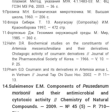
плазмой: Метод. указания МУК 4.1.1483-03: М.: ФЦ
ГСЭН МЗ РФ, 2003. — 36 с.
9.Прозина М.Н. Ботаническая микротехника. М.: Высшая
школа, 1960. — 206 с.
10.Флора Сибири. Т. 13. Aseyracyay (Compositay) И.М.
Красноборова 1997, — 472 стр.
11.Фортескью Дж. Геохимия окружающей среды. М.: Мир,
1985. — 360 с.
12.Hahn D.R. Biochemical studies on the constituents of
Artemisia
messerschmidiana
and their derivatives.
Cholagogic activity of coumarin derivatives // Journal of
the Pharmaceutical Society of Korea. — 1966. — V. 10. —
P. 25.
13.Pham G.D. Coumarin and its derivatives in
Artemisia annua
L.
in Vietnam // Journal Tap Chi Duoc Hoc. 2002. — P. 11—
13.
14.Suleimenov E.M. Components of
Peusedanum
morisonii
and their antimicrobial and
cytotoxic activity // Chemistry of Natural
Compounds. — 2009. — № 45 (5) — P. 710—