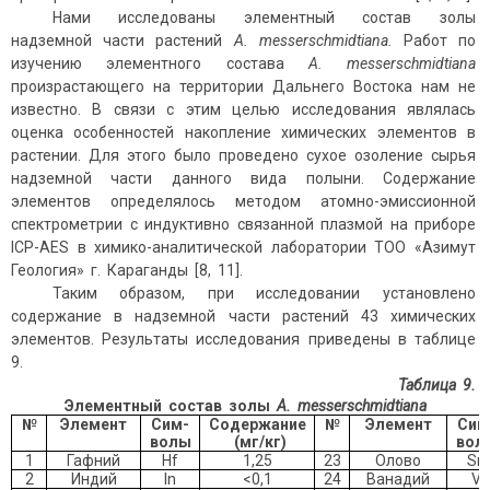
Нами исследованы элементный состав золы
надземной части растений
A
.
messerschmidtiana
.
Работ по
изучению элементного состава
A
.
messerschmidtiana
произрастающего на территории Дальнего Востока нам не
известно. В связи с этим целью исследования являлась
оценка особенностей накопление химических элементов в
растении. Для этого было проведено сухое озоление сырья
надземной части данного вида полыни. Содержание
элементов определялось методом атомно-эмиссионной
спектрометрии с индуктивно связанной плазмой на приборе
ICP-AES в химико-аналитической лаборатории ТОО «Азимут
Геология» г. Караганды [8, 11].
Таким образом, при исследовании установлено
содержание в надземной части растений 43 химических
элементов. Результаты исследования приведены в таблице
9.
Таблица 9.
Элементный состав золы
A. messerschmidtiana
№
Элемент
Сим-
Содержание
№
Элемент
Сим
волы
(
мг/кг
)
вол
1
Гафний
Hf
1,25
23
Олово
Sn
2
Индий
In
<0,1
24
Ванадий
V