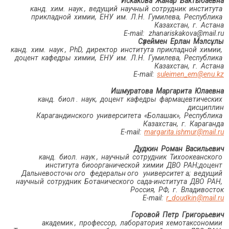
Искакова Жанар Бактыбаевна
канд. хим. наук
, ведущий научный сотрудник института
прикладной химии
, ЕНУ им. Л.Н. Гумилева, Республика
Казахстан, г. Астана
Е-mail:
zhanariskakova
@
mail
.
ru
Cүлеймен Ерлан Мэлсұлы
канд. хим. наук
,
PhD
,
директор института прикладной химии,
доцент кафедры химии
, ЕНУ им. Л.Н. Гумилева, Республика
Казахстан, г. Астана
Е-mail:
suleimen_em@enu.kz
Ишмуратова Маргарита Юлаевна
канд.
биол
. наук
, доцент кафедры фармацевтических
дисциплин
Карагандинского
университета «Болашак»
, Республика
Казахстан, г. Караганда
Е-mail:
margarita.ishmur@mail.ru
Дудкин Роман Васильевич
канд. биол. наук
, научный сотрудник Тихоокеанского
института биоорганической химии ДВО РАН;доцент
Дальневосточн
ого
федеральн
ого
университет
а; ведущий
научный сотрудник Ботанического сада-института ДВО РАН,
Россия, РФ, г.
Владивосток
Е-mail:
r_doudkin@mail.ru
Горовой Петр Григорьевич
академик
, профессор, лаборатория хемотаксономии