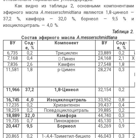
Как видно из таблицы 2, основными компонентами
эфирного масла
A
.
messerschmidtiana
являются 1,8-цинеол —
37,2 %, камфора — 32,0 %, борнеол — 9,5 % и
изоциклоцитраль — 4,0 %.
Таблица 2.
Состав эфирного масла
A.messerschmidtiana
ВУ
Сод-
Компонент
ВУ
Сод-
е, %
е, %
6,735
0,2
Трициклен
23,889
0,2
И
7,168
0,4
24,168
2,1
Хр
-Пинен
7,836
2,6
Камфен
27,548
1,8
11,581
1,8
p-Цимен
28,274
0,3
М
[
11,966
37,
2
1,8-
Цинеол
32,154
0,2
2
16,745
4
,0
Изоциклоцитраль
33,952
0,8
17,235
0,2
Хризантенон
39,437
0,4
18,259
0,2
Псевдоциклоцитраль
39,885
0,2
18,889
3
2
,
0
Камфора
44,740
0,3
19,735
0,7
Пинокарвон
45,130
1,1
20,447
9,5
Борнеол
45,269
0,9
20,865
0,2
1-,4,4-Триметил-бицило
46,043
0,3
2,