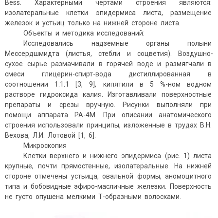
Bess. Характерными чертами строения являются:
изолатеральные клетки эпидермиса листа, размещение
железок и устьиц только на нижней стороне листа.
Объекты и методика исследований:
Исследовались надземные органы полыни
Мессердшмидта (листья, стебли и соцветия). Воздушно-
сухое сырье размачивали в горячей воде и размягчали в
смеси глицерин-спирт-вода дистиллированная в
соотношении 1:1:1 [3, 9], кипятили в 5 %-ном водном
растворе гидроксида калия. Изготавливали поверхностные
препараты и срезы вручную. Рисунки выполняли при
помощи аппарата РА-4М. При описании анатомического
строения использовали принципы, изложенные в трудах В.Н.
Вехова, Л.И. Лотовой [1, 6].
Микроскопия
Клетки верхнего и нижнего эпидермиса (рис. 1) листа
крупные, почти прямостенные, изолатеральные. На нижней
стороне отмечены устьица, овальной формы, аномоцитного
типа и бобовидные эфиро-масличные железки. Поверхность
не густо опушена мелкими Т-образными волосками.