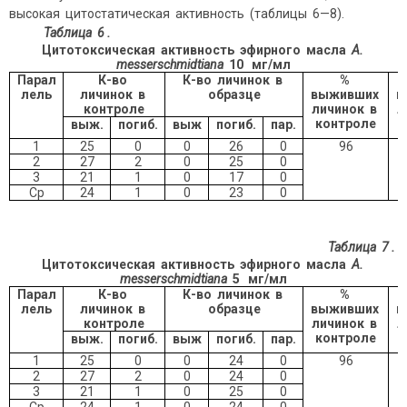
высокая цитостатическая активность (таблицы 6—8).
Таблица 6
.
Цитотоксическая активность эфирного масла
A.
messersсhmidtiana
10
мг/мл
Парал
К-во
К-во личинок в
%
лель
личинок в
образце
выживших
в
контроле
личинок в
л
контроле
выж.
погиб.
выж
погиб.
пар.
1
25
0
0
26
0
96
2
27
2
0
25
0
3
21
1
0
17
0
Ср
24
1
0
23
0
Таблица 7
.
Цитотоксическая активность эфирного масла
A.
messersсhmidtiana
5
мг/мл
Парал
К-во
К-во личинок в
%
лель
личинок в
образце
выживших
в
контроле
личинок в
л
контроле
выж.
погиб.
выж
погиб.
пар.
1
25
0
0
24
0
96
2
27
2
0
24
0
3
21
1
0
25
0