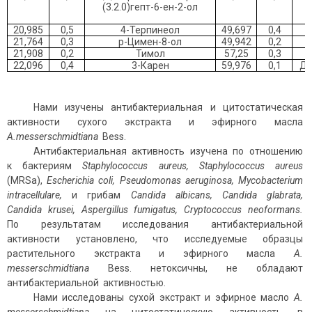
(3.2.0)гепт-6-ен-2-ол
20,985
0,5
4-Терпинеол
49,697
0,4
21,764
0,3
p-Цимен-8-ол
49,942
0,2
21,908
0,2
Тимол
57,25
0,3
22,096
0,4
3-Карен
59,976
0,1
Ди
Нами изучены антибактериальная и цитостатическая
активности сухого экстракта и эфирного масла
A
.
messerschmidtiana
Bess.
Антибактериальная активность изучена по отношению
к бактериям
Staphylococcus aureus, Staphylococcus aureus
(MRSa),
Escherichia coli, Pseudomonas aeruginosa, Mycobacterium
intracellulare,
и грибам
Candida albicans, Candida glabrata,
Candida krusei, Aspergillus fumigatus, Cryptococcus neoformans.
По результатам исследования антибактериальной
активности установлено, что исследуемые образцы
растительного экстракта и эфирного масла
A
.
messerschmidtiana
Bess. нетоксичны, не обладают
антибактериальной активностью.
Нами исследованы сухой экстракт и эфирное масло
A
.