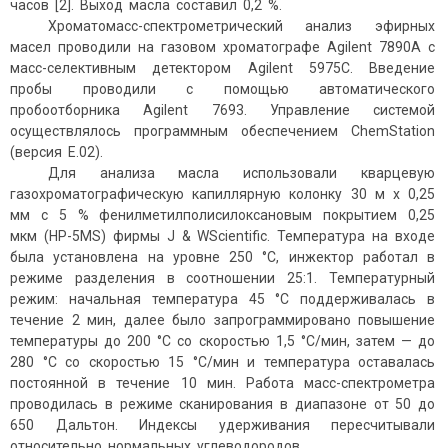
часов [2]. Выход масла составил 0,2 %.
Хроматомасс-спектрометрический анализ эфирных
масел проводили на газовом хроматографе Agilent 7890A с
масс-селективным детектором Agilent 5975C. Введение
пробы проводили с помощью автоматического
пробоотборника Agilent 7693. Управление системой
осуществлялось программным обеспечением ChemStation
(версия E.02).
Для анализа масла использовали кварцевую
газохроматографическую капиллярную колонку 30 м х 0,25
мм с 5 % фенилметилполисилоксановым покрытием 0,25
мкм (HP-5MS) фирмы J & WScientific. Температура на входе
была установлена на уровне 250 °C, инжектор работал в
режиме разделения в соотношении 25:1. Температурный
режим: начальная температура 45 °C поддерживалась в
течение 2 мин, далее было запрограммировано повышение
температуры до 200 °C со скоростью 1,5 °С/мин, затем — до
280 °С со скоростью 15 °С/мин и температура оставалась
постоянной в течение 10 мин. Работа масс-спектрометра
проводилась в режиме сканирования в диапазоне от 50 до
650 Дальтон. Индексы удерживания пересчитывали
относительно нормальных углеводородов.