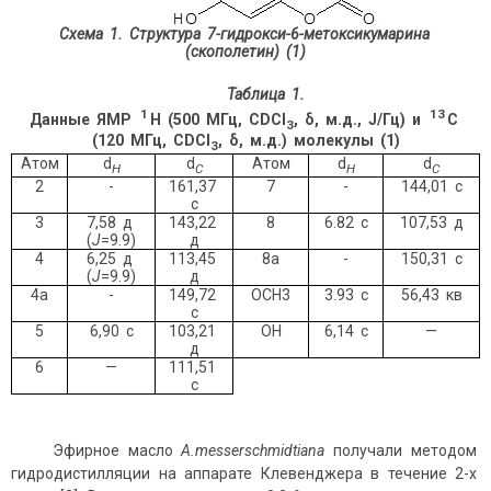
Схема 1. Структура
7-гидрокси-6-метоксикумарина
(скополетин)
(1)
Таблица
1.
1
13
Данные ЯМР
Н
(500 МГц, С
DCl
,
δ,
м.д., J/Гц)
и
С
3
(
120
МГц, С
DCl
,
δ,
м.д.)
молекулы (
1
)
3
Атом
d
d
Атом
d
d
Н
С
Н
С
2
-
161,37
7
-
144,01 с
с
3
7,58 д
143,22
8
6.82 с
107,53 д
(
J
=9.9)
д
4
6,25 д
113,45
8а
-
150,31 с
(
J
=9.9)
д
4а
-
149,72
OCH3
3.93 с
56,43 кв
с
5
6,90 с
103,21
ОН
6,14 с
—
д
6
—
111,51
с
Эфирное масло
A
.
messerschmidtiana
получали методом
гидродистилляции на аппарате Клевенджера в течение 2-х