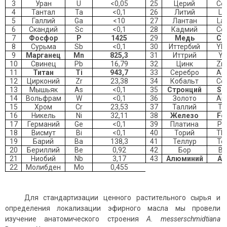
3
Уран
U
<0,05
25
Церий
Ce
4
Тантал
Ta
<0,1
26
Литий
Li
5
Галлий
Ga
<10
27
Лантан
La
6
Скандий
Sc
<0,1
28
Кадмий
Cd
7
Фосфор
P
1425
29
Медь
Cu
8
Сурьма
Sb
<0,1
30
Иттербий
Yb
9
Марганец
Mn
825,3
31
Иттрий
Y
10
Свинец
Pb
16,79
32
Цинк
Zn
11
Титан
Ti
943,7
33
Серебро
Ag
12
Цирконий
Zr
23,38
34
Кобальт
Co
13
Мышьяк
As
<0,1
35
Стронций
Sr
14
Вольфрам
W
<0,1
36
Золото
Au
15
Хром
Cr
23,53
37
Таллий
Tl
16
Никель
Ni
32,11
38
Железо
Fe
17
Германий
Ge
<0,1
39
Платина
Pt
18
Висмут
Bi
<0,1
40
Торий
Th
19
Барий
Ba
138,3
41
Теллур
Te
20
Бериллий
Be
0,92
42
Бор
B
21
Ниобий
Nb
3,17
43
Алюминий
Al
22
Молибден
Mo
0,455
Для стандартизации ценного растительного сырья и
определения локализации эфирного масла мы провели
изучение анатомического строения
A. messersсhmidtiana