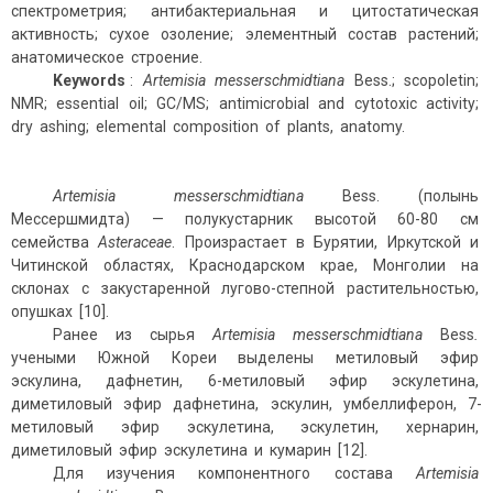
спектрометрия; антибактериальная и цитостатическая
активность; сухое озоление; элементный состав растений;
анатомическое строение.
Keywords
:
Artemisia messerschmidtiana
Bess.; scopoletin;
NMR; essential oil; GC/MS; antimicrobial and cytotoxic activity;
dry ashing; elemental composition of plants, anatomy.
Artemisia
messerschmidtiana
Bess.
(полынь
Мессершмидта) — полукустарник высотой 60-80 см
семейства
Asteraceae
. Произрастает в Бурятии, Иркутской и
Читинской областях, Краснодарском крае, Монголии на
склонах с закустаренной лугово-степной растительностью,
опушках [10].
Ранее из сырья
Artemisia messerschmidtiana
Bess
.
учеными Южной Кореи выделены метиловый эфир
эскулина, дафнетин, 6-метиловый эфир эскулетина,
диметиловый эфир дафнетина, эскулин, умбеллиферон, 7-
метиловый эфир эскулетина, эскулетин, хернарин,
диметиловый эфир эскулетина и кумарин [12].
Для изучения компонентного состава
Artemisia