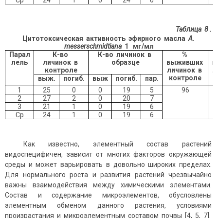
Ср
24
1
0
24
0
Таблица 8
.
Цитотоксическая активность эфирного масла
A.
messersсhmidtiana
1
мг/мл
Парал
К-во
К-во личинок в
%
лель
личинок в
образце
выживших
в
контроле
личинок в
л
контроле
выж.
погиб.
выж
погиб.
пар.
1
25
0
0
19
5
96
2
27
2
0
20
7
3
21
1
0
19
6
Ср
24
1
0
19
6
Как известно, элементный состав растений
видоспецифичен, зависит от многих факторов окружающей
среды и может варьировать в довольно широких пределах.
Для нормального роста и развития растений чрезвычайно
важны взаимодействия между химическими элементами.
Состав и содержание микроэлементов, обусловлены
элементным обменом данного растения, условиями
произрастания и микроэлементным составом почвы [4, 5, 7].