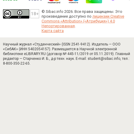
© Sibac.info 2026. Все права защищены.
Это
произведение доступно по
лицензии Creative
Commons «Attribution» («Атрибуция») 4.0
Непортированная
.
Карта сайта
Научный журнал «Студенческий» (ISSN 2541-9412). Издатель — ООО
«СибАК» (ИНН 5402054157). Размещается в Научной электронной
библиотеке eLIBRARY.RU (договор № 445-11/2019 от 05.11.2019). Главный
редактор — Старченко И. Б., д-р техн. наук. E-mail: student@sibac.info, тел.:
8-800-350-22-65.