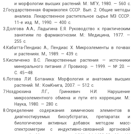
и морфологии высших растений. М.: МГУ, 1980. — 560 с.
2.Государственная Фармакопея СССР. Вып. 2. Общие методы
анализа. Лекарственное растительное сырье МЗ СССР.
11-е изд. М., 1990. — 400 с.
3.Долгова А.А., Ладыгина Е.Я. Руководство к практическим
занятиям по фармакогнозии. М.: Медицина, 1977. —
255 с.
4.Кабатта-Пендиас А., Пендиас Х. Микроэлементы в почвах
и растениях. М., 1989. — 439 с.
5.Кисличенко В.С. Лекарственные растения — источники
минерального питания // Провизор. — 1999. — № 20. —
С. 45—48.
6.Лотова Л.И. Ботаника: Морфология и анатомия высших
растений. М.: КомКнига, 2007. — 512 с.
7.Ноздрюхина Л.Г., Гринкевич Н.И.
Нарушение
микроэлементного обмена и пути его коррекции. М.:
Наука, 1980. — 280 с.
8.Определение содержания химических элементов в
диагностируемых биосубстратах, препаратах и
биологически активных добавок методом масс-
спектрометрии с индуктивно-связанной аргоновой