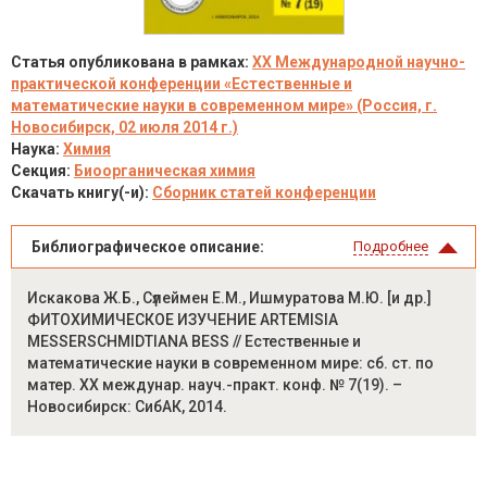
Статья опубликована в рамках:
XX Международной научно-
практической конференции «Естественные и
математические науки в современном мире» (Россия, г.
Новосибирск, 02 июля 2014 г.)
Наука:
Химия
Секция:
Биоорганическая химия
Скачать книгу(-и):
Сборник статей конференции
Библиографическое описание:
Подробнее
Искакова Ж.Б., Cүлеймен Е.М., Ишмуратова М.Ю. [и др.]
ФИТОХИМИЧЕСКОЕ ИЗУЧЕНИЕ ARTEMISIA
MESSERSCHMIDTIANA BESS // Естественные и
математические науки в современном мире: сб. ст. по
матер. XX междунар. науч.-практ. конф. № 7(19). –
Новосибирск: СибАК, 2014.