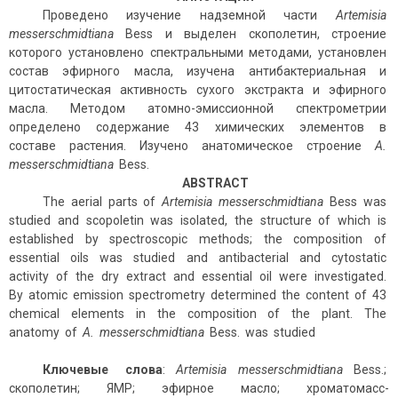
Проведено изучение надземной части
Artemisia
messerschmidtiana
Bess и выделен скополетин, строение
которого установлено спектральными методами, установлен
состав эфирного масла, изучена антибактериальная и
цитостатическая активность сухого экстракта и эфирного
масла. Методом атомно-эмиссионной спектрометрии
определено содержание 43 химических элементов в
составе растения. Изучено анатомическое строение
A.
messerschmidtiana
Bess.
ABSTRACT
The aerial parts of
Artemisia messerschmidtiana
Bess was
studied and scopoletin was isolated, the structure of which is
established by spectroscopic methods; the composition of
essential oils was studied and antibacterial and cytostatic
activity of the dry extract and essential oil were investigated.
By atomic emission spectrometry determined the content of 43
chemical elements in the composition of the plant. The
anatomy of
A. messerschmidtiana
Bess. was studied
Ключевые
слова
:
Artemisia messerschmidtiana
Bess.;
скополетин; ЯМР; эфирное масло; хроматомасс-