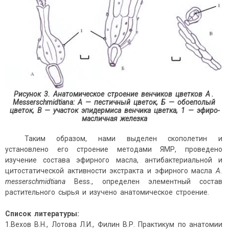
Рисунок 3. Анатомическое строение венчиков цветков
A
.
Messerschmidtiana
: А — пестичный цветок, Б — обоеполый
цветок, В — участок эпидермиса венчика цветка, 1 — эфиро-
масличная железка
Таким образом, нами выделен скополетин и
установлено его строение методами ЯМР, проведено
изучение состава эфирного масла, антибактериальной и
цитостатической активности экстракта и эфирного масла
A
.
messerschmidtiana
Bess., определен элементный состав
растительного сырья и изучено анатомическое строение.
Список литературы:
1.Вехов В.Н., Лотова Л.И., Филин В.Р. Практикум по анатомии