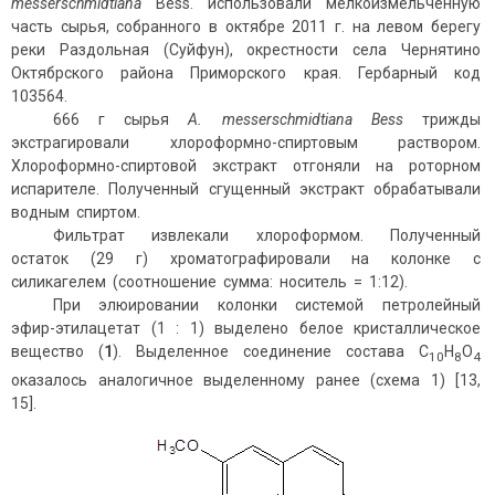
messerschmidtiana
Bess. использовали мелкоизмельченную
часть сырья, собранного в октябре 2011 г. на левом берегу
реки Раздольная (Суйфун), окрестности села Чернятино
Октябрского района Приморского края. Гербарный код
103564.
666 г сырья
A.
messerschmidtiana
Bess
трижды
экстрагировали хлороформно-спиртовым раствором.
Хлороформно-спиртовой экстракт отгоняли на роторном
испарителе. Полученный сгущенный экстракт обрабатывали
водным спиртом.
Фильтрат извлекали хлороформом. Полученный
остаток (29 г) хроматографировали на колонке с
силикагелем (соотношение сумма: носитель = 1:12).
При элюировании колонки системой петролейный
эфир-этилацетат (1 : 1) выделено белое кристаллическое
вещество (
1
). Выделенное соединение состава С
Н
О
10
8
4
оказалось аналогичное выделенному ранее (схема 1) [13,
15].