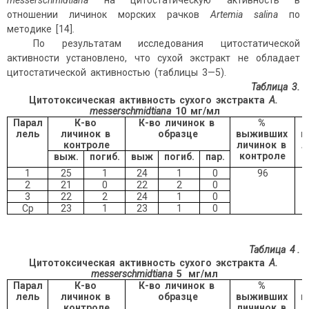
messerschmidtiana
на цитостатическую активность в
отношении личинок морских рачков
Artemia
salina
по
методике [14]
.
По результатам исследования цитостатической
активности установлено, что сухой экстракт не обладает
цитостатической активностью (таблицы 3—5).
Таблица 3.
Цитотоксическая активность сухого экстракта
A.
messersсhmidtiana
10
мг/мл
Парал
К-во
К-во личинок в
%
лель
личинок в
образце
выживших
в
контроле
личинок в
л
контроле
выж.
погиб.
выж
погиб.
пар.
1
25
1
24
1
0
96
2
21
0
22
2
0
3
22
2
24
1
0
Ср
23
1
23
1
0
Таблица 4
.
Цитотоксическая активность сухого экстракта
A.
messersсhmidtiana
5
мг/мл
Парал
К-во
К-во личинок в
%
лель
личинок в
образце
выживших
в
контроле
личинок в
л