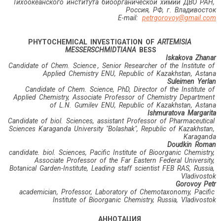
Тихоокеанского института биоорганической химии ДВО РАН,
Россия, РФ, г. Владивосток
Е-mail:
petrgorovoy@gmail.com
PHYTOCHEMICAL INVESTIGATION OF
ARTEMISIA
MESSERSCHMIDTIANA
BESS
Iskakova Zhanar
Candidate of Chem. Science
, Senior Researcher
of the Institute of
Applied Chemistry ENU, Republic of Kazakhstan, Astana
Suleimen Yerlan
Candidate of Chem. Science, PhD, Director of the Institute of
Applied Chemistry, Associate Professor of Chemistry Department
of L.N. Gumilev ENU, Republic of Kazakhstan, Astana
Ishmuratova Margarita
Candidate of biol. Sciences, assistant Professor of Pharmaceutical
Sciences Karaganda University "Bolashak", Republic of Kazakhstan,
Karaganda
Doudkin Roman
candidate. biol. Sciences, Pacific Institute of Bioorganic Chemistry,
Associate Professor of the Far Eastern Federal University,
Botanical Garden-Institute, Leading staff scientist FEB RAS, Russia,
Vladivostok
Gorovoy Petr
academician, Professor, Laboratory of Chemotaxonomy, Pacific
Institute of Bioorganic Chemistry, Russia, Vladivostok
АННОТАЦИЯ