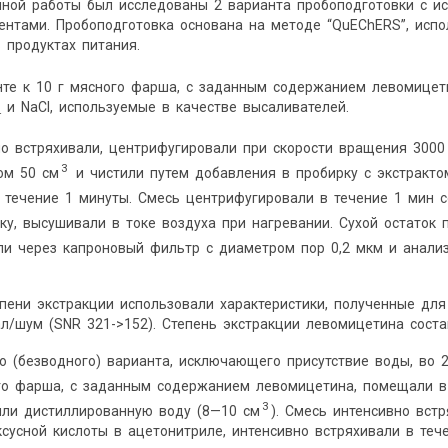
нной работы был исследованы 2 варианта пробоподготовки с и
ентами. Пробоподготовка основана на методе “QuEChERS”, исп
 продуктах питания.
нте к 10 г мясного фарша, с заданным содержанием левомицет
и NaCl, используемые в качестве высаливателей.
4
о встряхивали, центрифугировали при скорости вращения 3000
3
ом 50 см
и чистили путем добавления в пробирку с экстракт
течение 1 минуты. Смесь центрифугировали в течение 1 мин с
ку, высушивали в токе воздуха при нагревании. Сухой остаток 
али через капроновый фильтр с диаметром пор 0,2 мкм и анал
пени экстракции использовали характеристики, полученные для
л/шум (SNR 321->152). Степень экстракции левомицетина соста
го (безводного) варианта, исключающего присутствие воды, во 
го фарша, с заданным содержанием левомицетина, помещали 
3
яли дистиллированную воду (8—10 см
). Смесь интенсивно вст
ксусной кислоты в ацетонитриле, интенсивно встряхивали в те