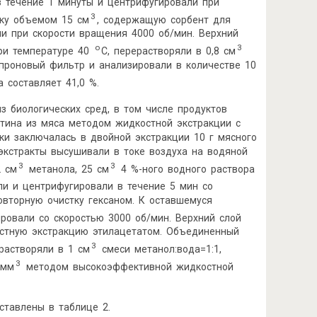
в течение 1 минуты и центрифугировали при
3
рку объемом 15 см
, содержащую сорбент для
али при скорости вращения 4000 об/мин. Верхний
о
3
при температуре 40
С, перерастворяли в 0,8 см
апроновый фильтр и анализировали в количестве 10
 составляет 41,0 %.
 биологических сред, в том числе продуктов
цетина из мяса методом жидкостной экстракции с
вки заключалась в двойной экстракции 10 г мясного
экстракты высушивали в токе воздуха на водяной
3
3
2 см
метанола, 25 см
4 %-ного водного раствора
ли и центрифугировали в течение 5 мин со
овторную очистку гексаном. К оставшемуся
ровали со скоростью 3000 об/мин. Верхний слой
костную экстракцию этилацетатом. Объединенный
3
 растворяли в 1 см
смеси метанол:вода=1:1,
3
 мм
методом высокоэффективной жидкостной
ставлены в таблице 2.