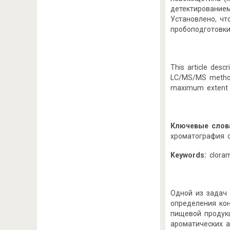
детектирование
Установлено, чт
пробоподготовки
This article desc
LC/MS/MS method.
maximum extent of
Ключевые слов
хроматография с
Keywords:
cloram
Одной из задач 
определения кон
пищевой продукц
ароматических 