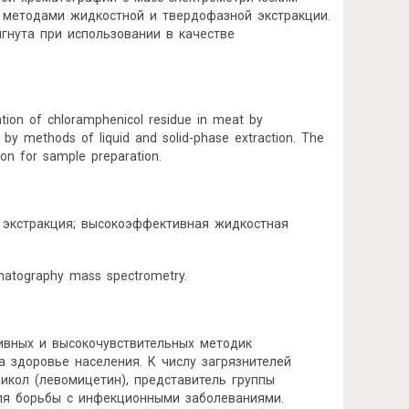
 методами жидкостной и твердофазной экстракции.
игнута при использовании в качестве
nation of chloramphenicol residue in meat by
 by methods of liquid and solid-phase extraction. The
ion for sample preparation.
 экстракция; высокоэффективная жидкостная
hromatography mass spectrometry.
тивных и высокочувствительных методик
а здоровье населения. К числу загрязнителей
икол (левомицетин), представитель группы
для борьбы с инфекционными заболеваниями.