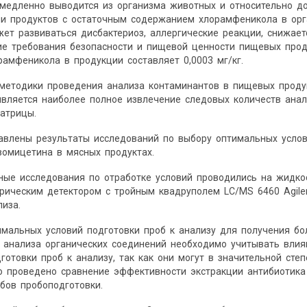
едленно выводится из организма животных и относительно дол
ии продуктов с остаточным содержанием хлорамфеникола в орг
жет развиваться дисбактериоз, аллергические реакции, снижаетс
ие требования безопасности и пищевой ценности пищевых про
амфеникола в продукции составляет 0,0003 мг/кг.
 методики проведения анализа контаминантов в пищевых проду
является наиболее полное извлечение следовых количеств ана
матрицы.
тавлены результаты исследований по выбору оптимальных усло
вомицетина в мясных продуктах.
ые исследования по отработке условий проводились на жидкос
рическим детектором с тройным квадруполем LC/MS 6460 Agilen
лиза.
мальных условий подготовки проб к анализу для получения бо
 анализа органических соединений необходимо учитывать влия
готовки проб к анализу, так как они могут в значительной ст
ью проведено сравнение эффективности экстракции антибиотик
бов пробоподготовки.