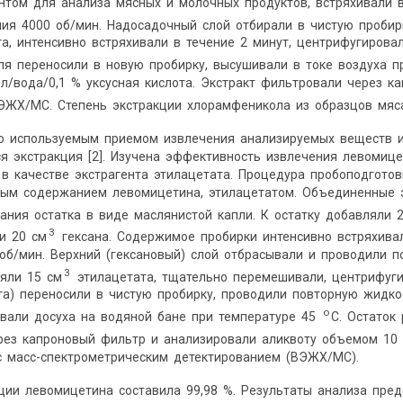
нтом для анализа мясных и молочных продуктов, встряхивали 
ния 4000 об/мин. Надосадочный слой отбирали в чистую проби
та, интенсивно встряхивали в течение 2 минут, центрифугиров
ля переносили в новую пробирку, высушивали в токе воздуха 
л/вода/0,1 % уксусная кислота. Экстракт фильтровали через к
ЖХ/МС. Степень экстракции хлорамфеникола из образцов мяса
о используемым приемом извлечения анализируемых веществ из
ся экстракция [2]. Изучена эффективность извлечения левоми
в качестве экстрагента этилацетата. Процедура пробоподгото
ным содержанием левомицетина, этилацетатом. Объединенные 
ания остатка в виде маслянистой капли. К остатку добавляли 
3
и 20 см
гексана. Содержимое пробирки интенсивно встряхива
об/мин. Верхний (гексановый) слой отбрасывали и проводили п
3
яли 15 см
этилацетата, тщательно перемешивали, центрифуги
ата) переносили в чистую пробирку, проводили повторную жид
о
ивали досуха на водяной бане при температуре 45
С. Остаток
рез капроновый фильтр и анализировали аликвоту объемом 10
с масс-спектрометрическим детектированием (ВЭЖХ/МС).
ции левомицетина составила 99,98 %. Результаты анализа пред