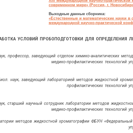
XIII Международной научно-практической
современном мире
»
(Россия, г. Новосибирс
Выходные данные сборника:
«
Естественные и математические науки в
международной научно-практической конфер
АБОТКА УСЛОВИЙ ПРОБОПОДГОТОВКИ ДЛЯ ОПРЕДЕЛЕНИЯ Л
наук, профессор, заведующий отделом химико-аналитических мет
медико-профилактических технологий уп
биол. наук, заведующий лабораторией методов жидкостной хром
профилактических технологий уп
наук, старший научный сотрудник лаборатории методов жидкост
медико-профилактических технологий уп
атории методов жидкостной хроматографии ФБУН «Федеральный 
уп