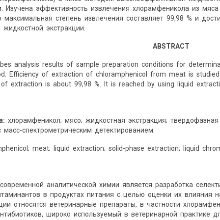
м. Изучена эффективность извлечения хлорамфеникола из мяса
о максимальная степень извлечения составляет 99,98 % и дост
 жидкостной экстракции.
ABSTRACT
ribes analysis results of sample preparation conditions for determi
 Efficiency of extraction of chloramphenicol from meat is studied
 extraction is about 99,98 %. It is reached by using liquid extract
а:
хлорамфеникол; мясо; жидкостная экстракция; твердофазная
 масс-спектрометрическим детектированием.
phenicol; meat; liquid extraction; solid-phase extraction; liquid c
современной аналитической химии является разработка селек
таминантов в продуктах питания с целью оценки их влияния н
ии относятся ветеринарные препараты, в частности хлорамфен
антибиотиков, широко используемый в ветеринарной практике 