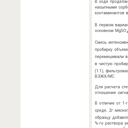
В ходе продела
насыпными сорб
контаминантов в
В первом вариа
основном MgSO
Смесь интенсивн
пробирку объем
перемешивали в 
в чистую пробир
(1:1), фильтров
ВЭЖХ/МС.
Для расчета сте
отношение сигна
В отличие от 1-
среде
.
2г мясно
образцу добавл
%-го раствора у