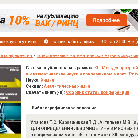
ок круглосуточно
График работы офиса: с 9:00 до 21:00 Нск (
е конференции
Естественные и математические науки в соврем
Статья опубликована в рамках:
XIII Международной
и математические науки в современном мире» (Росси
Наука:
Химия
Секция:
Аналитическая химия
Скачать книгу(-и):
Сборник статей конференции
Библиографическое описание:
Уланова Т.С., Карнажицкая Т.Д., Антипьева М.В
ДЛЯ ОПРЕДЕЛЕНИЯ ЛЕВОМИЦЕТИНА В МЯСНЫХ ПРОД
в современном мире: сб. ст. по матер. XIII междун