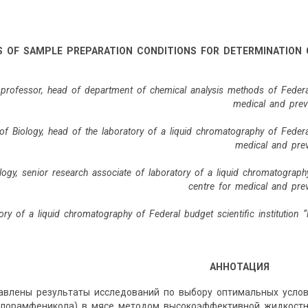
IS OF SAMPLE PREPARATION CONDITIONS FOR DETERMINATION
., professor, head of department of chemical analysis methods of Federal 
medical and prev
of Biology, head of the laboratory of a liquid chromatography of Federal 
medical and pre
logy, senior research associate of laboratory of a liquid chromatography 
centre for medical and pre
ory of a liquid chromatography of Federal budget scientific institution 
АННОТАЦИЯ
тавлены результаты исследований по выбору оптимальных усло
хлорамфеникола) в мясе методом высокоэффективной жидкостн