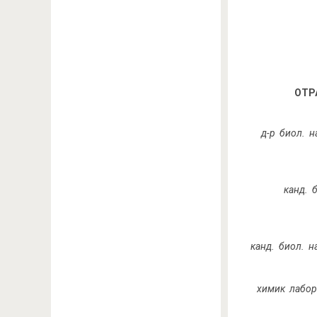
ОТР
д-р биол. 
канд. 
канд. биол. 
химик лабор