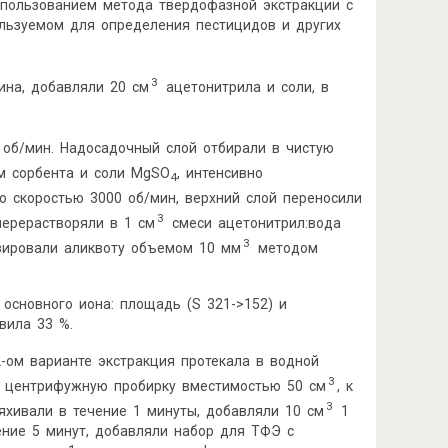
спользованием метода твердофазной экстракции с
ользуемом для определения пестицидов и других
3
ина, добавляли 20 см
ацетонитрила и соли, в
 об/мин. Надосадочный слой отбирали в чистую
ом сорбента и соли MgSO
, интенсивно
4
о скоростью 3000 об/мин, верхний слой переносили
3
перерастворяли в 1 см
смеси ацетонитрил:вода
3
изировали аликвоту объемом 10 мм
методом
 основного иона: площадь (S 321->152) и
вила 33 %.
2-ом варианте экстракция протекала в водной
3
в центрифужную пробирку вместимостью 50 см
, к
3
ряхивали в течение 1 минуты, добавляли 10 см
1
чение 5 минут, добавляли набор для ТФЭ с