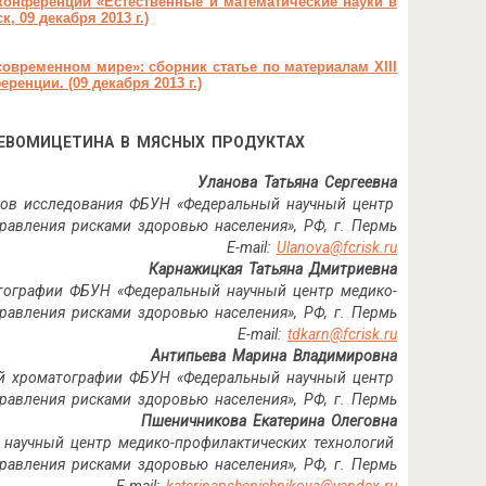
 конференции «
Естественные и математические науки в
к, 09 декабря 2013 г.)
 современном мире
»: сборник статье по материалам XIII
енции. (09 декабря 2013 г.)
ЕВОМИЦЕТИНА В МЯСНЫХ ПРОДУКТАХ
Уланова Татьяна Сергеевна
одов исследования ФБУН «Федеральный научный центр
равления рисками здоровью населения», РФ, г. Пермь
E
-
mail
:
Ulanova
@
fcrisk
.
ru
Карнажицкая Татьяна Дмитриевна
атографии ФБУН «Федеральный научный центр медико-
равления рисками здоровью населения», РФ, г. Пермь
E
-
mail
:
tdkarn
@
fcrisk
.
ru
Антипьева Марина Владимировна
ной хроматографии ФБУН «Федеральный научный центр
равления рисками здоровью населения», РФ, г. Пермь
Пшеничникова Екатерина Олеговна
научный центр медико-профилактических технологий
равления рисками здоровью населения», РФ, г. Пермь