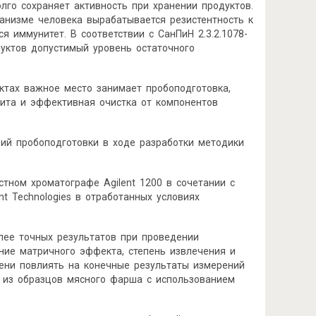
го сохраняет активность при хранении продуктов.
анизме человека вырабатывается резистентность к
я иммунитет. В соответствии с СанПиН 2.3.2.1078-
дуктов допустимый уровень остаточного
ктах важное место занимает пробоподготовка,
лита и эффективная очистка от компонентов
вий пробоподготовки в ходе разработки методики
тном хроматографе Agilent 1200 в сочетании с
t Technologies в отработанных условиях
лее точных результатов при проведении
ние матричного эффекта, степень извлечения и
епени повлиять на конечные результаты измерений
а из образцов мясного фарша с использованием