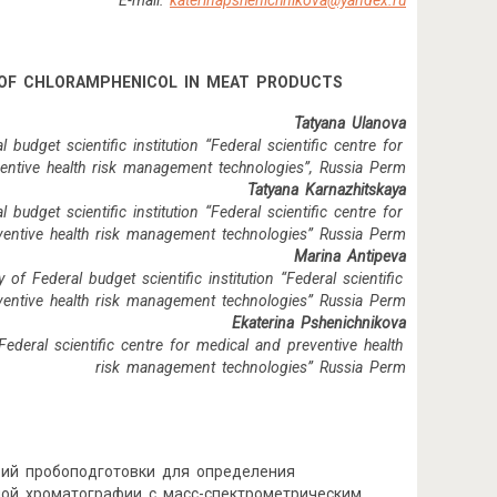
E-mail:
katerinapshenichnikova@yandex.ru
 OF CHLORAMPHENICOL IN MEAT
PRODUCTS
Tatyana Ulanova
budget scientific institution “Federal scientific centre for
entive health risk management technologies”, Russia Perm
Tatyana Karnazhitskaya
budget scientific institution “Federal scientific centre for
ventive health risk management technologies” Russia Perm
Marina Antipeva
of Federal budget scientific institution “Federal scientific
ventive health risk management technologies” Russia Perm
Ekaterina Pshenichnikova
“Federal scientific centre for medical and preventive health
risk management technologies” Russia Perm
вий пробоподготовки для определения
ой хроматографии с масс-спектрометрическим