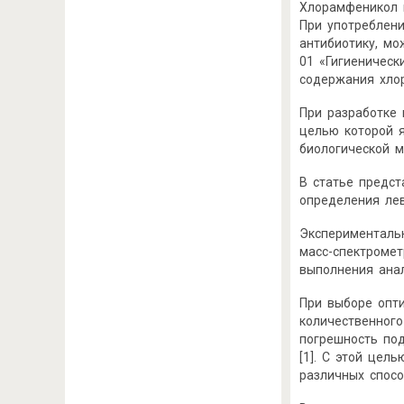
Хлорамфеникол м
При употреблен
антибиотику, мо
01 «Гигиеническ
содержания хлор
При разработке
целью которой 
биологической 
В статье предс
определения ле
Экспериментальн
масс-спектромет
выполнения ана
При выборе опти
количественного
погрешность под
[1]. С этой цел
различных спосо