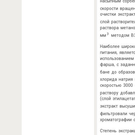
насыпным сорбе
скорости враще
очистки экстрак
слой растворите
раствора метано
3
мм
методом ВЭ
Наиболее широк
питания, являет
использованием 
фарша, с задан
бане до образов
хлорида натрия 
скоростью 3000 
раствору добавл
(слой этилацет
экстракт высуш
фильтровали че
хроматографии 
Степень экстрак