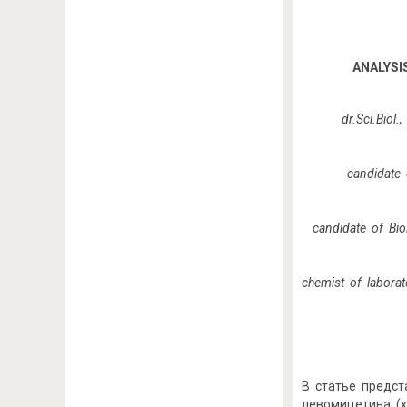
ANALYS
dr.Sci.Biol
candidate 
candidate of Bio
chemist of laborat
В статье предс
левомицетина (