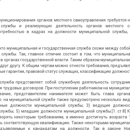
ункционирования органов местного самоуправ­ления требуется
 службы и реализующих деятельность органов местного са
отреб­ностью в кадрах на должности муниципальной службы,
 что муниципальная и государственная служба схожи между собо
 службы. Так, главное отличие состоит в том, что муниципальн
 в органах государственной власти. Таким образом муниципальная
 друг другу. К общим чертам можно отнести требования, предъя
ные гарантии, правовой статус служащих, классификацию должнос
служба представляет собой служебную деятель­ность сотрудни
я трудовых договоров. При поступлении работником на муниципа
вание, представителем нанимателя может быть глава органа
р. на муниципальной службе также предусмотрено несколько ви
вные должности муниципальной службы; 3) ведущие должнос
лужбы; 5) младшие должности муниципальной службы.[1. ст.8]
орять некоторым требованиям, а именно достигнуть возраста 
ь соответству­ющую квалификацию. Также некоторыми муниципа
едъявляемые к кандидатам на должности. Так в законе Но