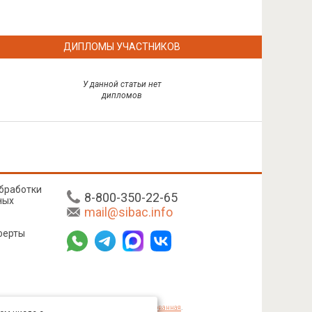
ДИПЛОМЫ УЧАСТНИКОВ
У данной статьи нет
дипломов
бработки
8-800-350-22-65
ных
mail@sibac.info
ферты
mmons «Attribution» («Атрибуция») 4.0 Непортированная
.