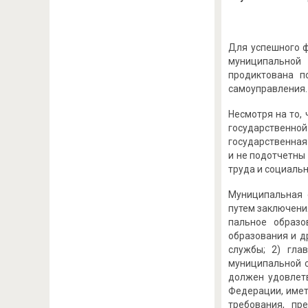
Для успешного ф
муниципальной
продиктована п
самоуправления.
Несмотря на то,
государственной
государственная
и не подотчетны
труда и социаль
Муниципальная 
путем заключени
пальное образо
образования и д
службы; 2) гла
муниципальной с
должен удовлетв
Федерации, имет
требования, пр