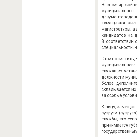
Новосибирской о
муниципального
документоведен
замещения высш
магистратуры, а
кандидатов на д
В соответствии 
специальности, н
Стоит отметить,
муниципального
служащих устано
должности муници
более, дополнит
складывается из
за особые услови
К лицу, замещаю
супруги (супруг
службы, его суп
принимается губ
государственным