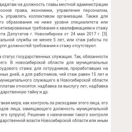
андидатам на должность главы местной администрации
 основ права, экономики, управления персоналом,
ть управлять коллективом организации. Также для
го образования не ниже уровня специалитета или
кретизированные требования к квалификациям и стажу
 Депутатов г. Новосибирска от 24 мая 2017 г. [3].
пальной службы не менее 5 лет, или стаж работы по
упп должностей требования к стажу отсутствуют.
 статус государственных служащих. Так, обязанности
его. В новосибирской области для муниципальных
рудового стажа: для сотрудников, проработавших на
ных дней, а для работников, чей стаж равен 15 лет и
 муниципального служащего в Новосибирской области
латам относятся: надбавка за выслугу лет, надбавка
дарственную тайну и др.
ая мера, как контроль за расходами этого лица, его
асходов лица, замещающего должность муниципальной
его супруги). Решение о назначении такого контроля
ударственной власти Новосибирской области или иным