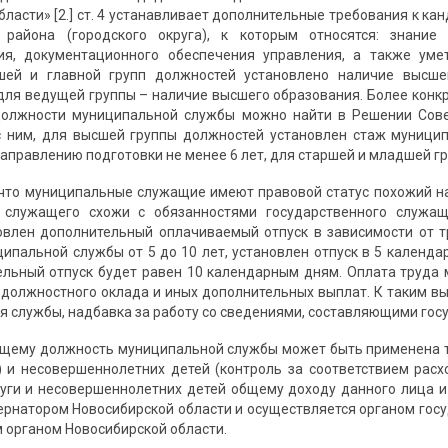
бласти» [2.] ст. 4 устанавливает дополнительные требования к к
 района (городского округа), к которым относятся: знание
ия, документационного обеспе­чения управления, а также уме
ей и главной групп должностей установлено наличие высше
 для ведущей группы – наличие высшего образования. Более кон
олжности муниципальной службы можно найти в Решении Совета
с ним, для высшей группы должностей установлен стаж муници
аправлению подготовки не менее 6 лет, для старшей и младшей гр
 что муниципальные служащие имеют правовой статус похожий на
 служащего схожи с обязанностями государственного служащ
влен дополнительный оплачиваемый отпуск в зависимости от т
пальной службы от 5 до 10 лет, установлен отпуск в 5 кален­дар
ельный отпуск будет равен 10 календарным дням. Оплата труда
 должностного оклада и иных дополнительных выплат. К таким вып
я службы, надбавка за работу со сведениями, составляющими госу
щему должность муниципальной службы может быть применена так
а) и несовершеннолетних детей (контроль за соот­ветствием р
руги и несовершеннолетних детей общему доходу данного лица и 
ернатором Новосибирской области и осуществляется органом гос
 органом Новосибирской области.