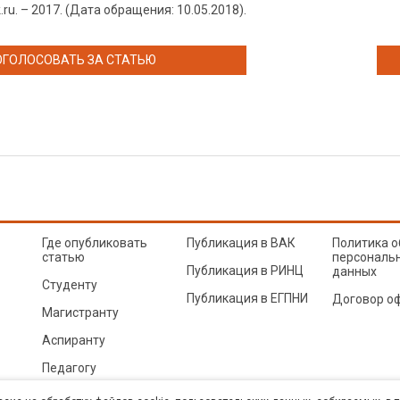
k.ru. – 2017. (Дата обращения: 10.05.2018).
ОГОЛОСОВАТЬ ЗА СТАТЬЮ
Где опубликовать
Публикация в ВАК
Политика о
статью
персональ
Публикация в РИНЦ
данных
Студенту
Публикация в ЕГПНИ
Договор о
Магистранту
Аспиранту
Педагогу
© Sibac.info 2026. Все права защищены.
Это произведение доступно по
лицензии Creative Co