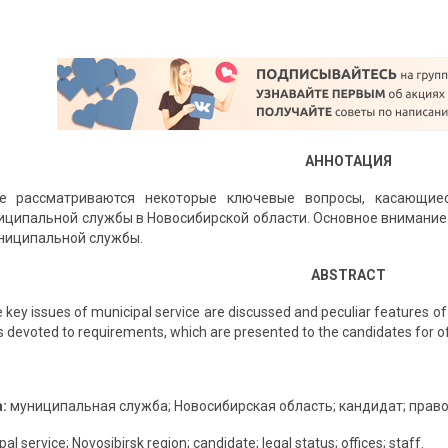
АННОТАЦИЯ
е рассматриваются некоторые ключевые вопросы, касающие
иципальной службы в Новосибирской области. Основное внимани
ниципальной службы.
ABSTRACT
me key issues of municipal service are discussed and peculiar features of
is devoted to requirements, which are presented to the candidates for of
:
муниципальная служба; Новосибирская область; кандидат; правов
al service; Novosibirsk region; candidate; legal status; offices; staff.