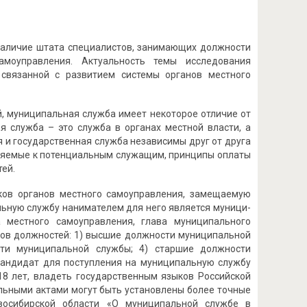
 наличие штата специалистов, занимающих должности
моуправления. Актуальность темы исследования
 связанной с развитием системы органов местного
й, муниципальная служба имеет некоторое отличие от
ая служба – это служба в органах местной власти, а
 и государственная служба независимы друг от друга
вляемые к потенциальным служащим, принципы оплаты
тей.
ков органов местного самоуправления, замещаемую
льную службу нанимателем для него является муници­
 местного самоуправления, глава муниципального
дов должностей: 1) высшие должности муниципальной
ти муници­пальной службы; 4) старшие должности
 Кандидат для поступления на муниципальную службу
18 лет, владеть государственным языков Российской
льными актами могут быть установлены более точные
восибирской области «О муниципальной службе в