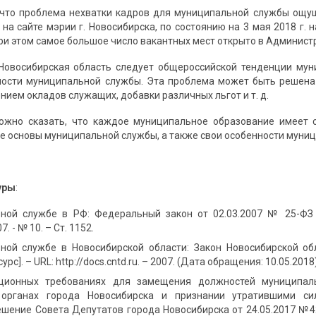
 что проблема нехватки кадров для муниципальной службы ощущ
на сайте мэрии г. Новосибирска, по состоянию на 3 мая 2018 г.
ри этом самое большое число вакантных мест открыто в Администр
Новосибирская область следует общероссийской тенденции мун
ности муниципальной службы. Эта проблема может быть решена
ием окладов служащих, добавки различных льгот и т. д.
можно сказать, что каждое муниципальное образо­вание имеет
 основы муниципальной службы, а также свои особенности муни
уры
:
ной службе в РФ: Федеральный закон от 02.03.2007 № 25-ФЗ (р
. - № 10. – Ст. 1152.
ой службе в Новосибирской области: Закон Новосибирской обла
рс]. – URL: http://docs.cntd.ru. – 2007. (Дата обращения: 10.05.2018)
ционных требованиях для замещения должностей муници­пал
 органах города Новосибирска и признании утратившими с
шение Совета Депутатов города Новосибирска от 24.05.2017 №423 