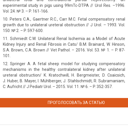
experimental study in pigs using 99mTc-DTPA // Urol Res. –1996.
Vol. 24. № 3. – P. 161-166.
Peters C.A., Gaertner R.C., Carr M.C. Fetal compensatory renal
growth due to unilateral ureteral obstruction // J Urol. – 1993. Vol.
150. № 2. – P. 597-600.
Schmiedt C.W. Unilateral Renal Ischemia as a Model of Acute
Kidney Injury and Renal Fibrosis in Cats/ B.M. Brainard, W. Hinson,
S.A. Brown, C.A. Brown // Vet Pathol. – 2016. Vol. 53. № 1. – P. 87-
101.
Springer A. A fetal sheep model for studying compensatory
mechanisms in the healthy contralateral kidney after unilateral
ureteral obstruction/ K. Kratochwill, H. Bergmeister, D. Csaicsich,
J. Huber, B. Mayer, I. Mühlberger, J. Stahlschmidt, R. Subramaniam,
C. Aufricht // J Pediatr Urol. – 2015. Vol. 11. № 6. – P. 352-357.
ПРОГОЛОСОВАТЬ ЗА СТАТЬЮ