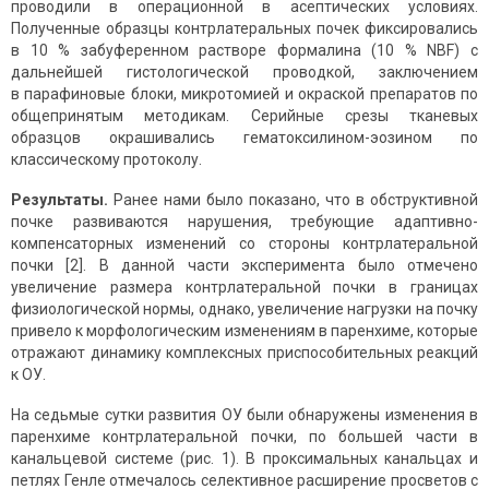
проводили в операционной в асептических условиях.
Полученные образцы контрлатеральных почек фиксировались
в 10 % забуференном растворе формалина (10 % NBF) с
дальнейшей гистологической проводкой, заключением
в парафиновые блоки, микротомией и окраской препаратов по
общепринятым методикам. Серийные срезы тканевых
образцов окрашивались гематоксилином-эозином по
классическому протоколу.
Результаты.
Ранее нами было показано, что в обструктивной
почке развиваются нарушения, требующие адаптивно-
компенсаторных изменений со стороны контрлатеральной
почки [2]. В данной части эксперимента было отмечено
увеличение размера контрлатеральной почки в границах
физиологической нормы, однако, увеличение нагрузки на почку
привело к морфологическим изменениям в паренхиме, которые
отражают динамику комплексных приспособительных реакций
к ОУ.
На седьмые сутки развития ОУ были обнаружены изменения в
паренхиме контрлатеральной почки, по большей части в
канальцевой системе (рис. 1). В проксимальных канальцах и
петлях Генле отмечалось селективное расширение просветов с