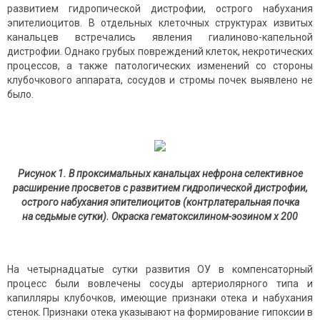
развитием гидропической дистрофии, острого набухания
эпителиоцитов. В отдельных клеточных структурах извитых
канальцев встречались явления гиалиново-капельной
дистрофии. Однако грубых повреждений клеток, некроти­ческих
процессов, а также патологических изменений со стороны
клубочкового аппарата, сосудов и стромы почек выявлено не
было.
Рисунок 1. В проксимальных канальцах нефрона селективное
расширение просветов с развитием гидропической дистрофии,
острого набухания эпителиоцитов (контрлатеральная почка
на седьмые сутки). Окраска гематоксилином-эозином х 200
На четырнадцатые сутки развития ОУ в компенсаторный
процесс были вовлечены сосуды артериолярного типа и
капилляры клубочков, имеющие признаки отека и набухания
стенок. Признаки отека указы­вают на формирование гипоксии в