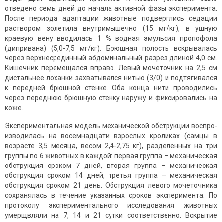
отведено семь дней до начала активной фазы эксперимента.
После периода адаптации животные подверглись седации
раствором золетила внутримышечно (15 мг/кг), в ушную
краевую вену вводилась 1 % водная эмульсия пропофола
(дипривана) (5,0-7,5 мг/кг). Брюшная полость вскрывалась
через верхнесрединный абдоминальный разрез длиной 4,0 см.
Кишечник перемещался вправо. Левый мочеточник на 2,5 см
дистальнее лоханки захватывался нитью (3/0) и подтягивался
к передней брюшной стенке. Оба конца нити проводились
через переднюю брюшную стенку наружу и фиксировались на
коже.
Экспериментальная модель механической обструкции воспро­
изводилась на восемнадцати взрослых кроликах (самцы в
возрасте 3,5 месяца, весом 2,4-2,75 кг), разделенных на три
группы по 6 животных в каждой: первая группа – механическая
обструкция сроком 7 дней, вторая группа – механическая
обструкция сроком 14 дней, третья группа – механическая
обструкция сроком 21 день. Обструкция левого мочеточника
сохранялась в течение указанных сроков эксперимента. По
протоколу экспериментального исследования животных
умерщвляли на 7, 14 и 21 сутки соответственно. Вскрытие