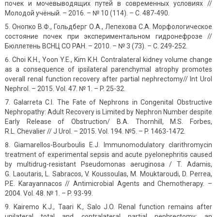
почек и мочевыводящих путей в современных условиях //
Молодой учёный. – 2016. – № 10 (114). – С. 487-490.
Онопко В.Ф., Гольдберг О.А., Лепехова С.А. Морфологическое
состояние почек при экспериментальном гидронефрозе //
Бюллетень ВСНЦ СО РАН. – 2010. – № 3 (73). – С. 249-252.
Choi K.H., Yoon Y.E., Kim K.H. Contralateral kidney volume change
as a consequence of ipsilateral parenchymal atrophy promotes
overall renal function recovery after partial nephrectomy// Int Urol
Nephrol. – 2015. Vol. 47. № 1. – P. 25-32.
Galarreta C.I. The Fate of Nephrons in Congenital Obstructive
Nephropathy: Adult Recovery is Limited by Nephron Number despite
Early Release of Obstruction/ B.A. Thornhill, M.S. Forbes,
R.L. Chevalier // J Urol. – 2015. Vol. 194. №5. – P. 1463-1472.
Giamarellos-Bourboulis E.J. Immunomodulatory clarithromycin
treatment of experimental sepsis and acute pyelonephritis caused
by multidrug-resistant Pseudomonas aeruginosa / T. Adamis,
G. Laoutaris, L. Sabracos, V. Koussoulas, M. Mouktaroudi, D. Perrea,
P.E. Karayannacos // Antimicrobial Agents and Chemotherapy. –
2004. Vol. 48. № 1. – P. 93-99.
Kairemo K.J., Taari K., Salo J.O. Renal function remains after
unilateral total and contralateral partial nephrectomy: an