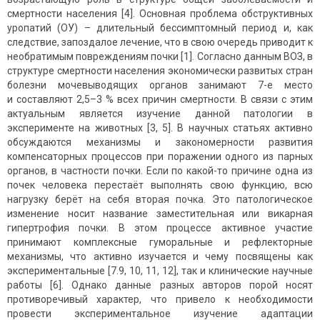
смертности населения [4]. Основная проблема обструктивных
уропатий (ОУ) – длительный бессимптомный период и, как
следствие, запоздалое лечение, что в свою очередь приводит к
необратимым повреждениям почки [1]. Согласно данным ВОЗ, в
структуре смертности населения экономически развитых стран
болезни мочевыводящих органов занимают 7-е место
и составляют 2,5–3 % всех причин смертности. В связи с этим
актуальным является изучение данной патологии в
эксперименте на животных [3, 5]. В научных статьях активно
обсуждаются механизмы и закономерности развития
компенсаторных процессов при поражении одного из парных
органов, в частности почки. Если по какой-то причине одна из
почек человека перестаёт выполнять свою функцию, всю
нагрузку берёт на себя вторая почка. Это патологическое
изменение носит название заместительная или викарная
гипертрофия почки. В этом процессе активное участие
принимают комплексные гумо­ральные и рефлекторные
механизмы, что активно изучается и чему посвящены как
экспериментальные [7.9, 10, 11, 12], так и клинические научные
работы [6]. Однако данные разных авторов порой носят
противоречивый характер, что привело к необходимости
провести экспериментальное изучение адаптации