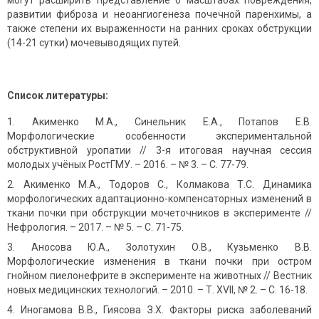
могут расширить представление о масштабах повреждения,
развитии фиброза и неоангиогенеза почечной паренхимы, а
также степени их выраженности на ранних сроках обструкции
(14-21 сутки) мочевыводящих путей.
Список литературы:
Акименко М.А., Синельник Е.А., Потапов Е.В.
Морфологические особен­ности экспериментальной
обструктивной уропатии // 3-я итоговая научная сессия
молодых учёных РостГМУ. – 2016. – № 3. – С. 77-79.
Акименко М.А., Тодоров С., Колмакова Т.С. Динамика
морфологических адаптационно-компенсаторных изменений в
ткани почки при обструкции мочеточников в эксперименте //
Нефрология. – 2017. – № 5. – С. 71-75.
Аносова Ю.А., Золотухин О.В., Кузьменко В.В.
Морфологические изменения в ткани почки при остром
гнойном пиелонефрите в эксперименте на животных // Вестник
новых медицинских технологий. – 2010. – Т. ХVII, № 2. – С. 16-18.
Иногамова В.В., Гиясова З.Х. Факторы риска заболеваний