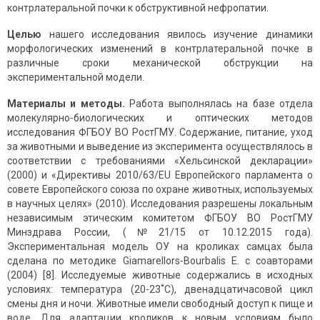
контрлатеральной почки к обструктивной нефропатии.
Целью
нашего исследования явилось изучение динамики
морфологических изменений в контрлатеральной почке в
различные сроки механической обструкции на
экспериментальной модели.
Материалы и методы.
Работа выполнялась на базе отдела
молекулярно-биологических и оптических методов
исследования ФГБОУ ВО РостГМУ. Содержание, питание, уход
за животными и выведение из эксперимента осуществлялось в
соответствии с требо­ваниями «Хельсинской декларации»
(2000) и «Директивы 2010/63/EU Европейского парламента о
совете Европейского союза по охране животных, используемых
в научных целях» (2010). Исследования разрешены локальным
независимым этическим комитетом ФГБОУ ВО РостГМУ
Минздрава России, (№21/15 от 10.12.2015 года).
Экспериментальная модель ОУ на кроликах самцах была
сделана по методике Giamarellors-Bourbalis E. с соавторами
(2004) [8]. Исследуемые животные содержались в исходных
условиях: температура (20-23˚С), двенадцатичасовой цикл
смены дня и ночи. Животные имели свободный доступ к пище и
воде. Для адаптации кроликов к новым условиям было