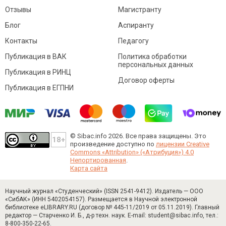
Отзывы
Магистранту
Блог
Аспиранту
Контакты
Педагогу
Публикация в ВАК
Политика обработки
персональных данных
Публикация в РИНЦ
Договор оферты
Публикация в ЕГПНИ
© Sibac.info 2026. Все права защищены.
Это
произведение доступно по
лицензии Creative
Commons «Attribution» («Атрибуция») 4.0
Непортированная
.
Карта сайта
Научный журнал «Студенческий» (ISSN 2541-9412). Издатель — ООО
«СибАК» (ИНН 5402054157). Размещается в Научной электронной
библиотеке eLIBRARY.RU (договор № 445-11/2019 от 05.11.2019). Главный
редактор — Старченко И. Б., д-р техн. наук. E-mail: student@sibac.info, тел.:
8-800-350-22-65.