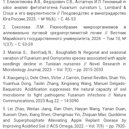
Елисютикова А.В., Федорович С.В., Астапчук И.Л. Геномный
in
silico
анализ фитопатогена Fusarium curvatum L. Lombard &
Crous и его вирулентности // Плодоводство и виноградарство
Юга России, 2025. – № 96(6). – С. 46-53
Соколова Л.М. Разнообразие микроорганизмов в
аллювиально луговой среднесуглинистой почве // Вестник
Марийского государственного университета, 2024. – Том 10, №
1(37). – С. 53-59.
Mannai S.; Benfradj N.; Boughalleb N. Regional and seasonal
variation of Fusarium and Oomycetes species associated with apple
seedlings decline in Tunisian nurseries // Novel Research in
Microbiology Journal, 2023. – Vol. 7(3). – рр. 2015-2033.
Xiaogang Li, Dele Chen, Víctor J Carrión, Daniel Revillini, Shan Yin,
Yuanhua Dong, Taolin Zhang, Xingxiang Wang, Manuel Delgado-
Baquerizo. Acidification suppresses the natural capacity of soil
microbiome to fight pathogenic Fusarium infections // Nature
Communications, 2023 Aug 22. – 14:5090.
Lei Zhao, Weitao Jiang, Ran Chen, Haiyan Wang, Yanan Duan,
Xuesen Chen, Xiang Shen, Chengmiao Yin, Zhiquan Mao. Quicklime
and Superphosphate Alleviating Apple Replant Disease by
Improving Acidified Soil // ACS Omega, 2022. – Vol. 7(9). – pp. 7920-