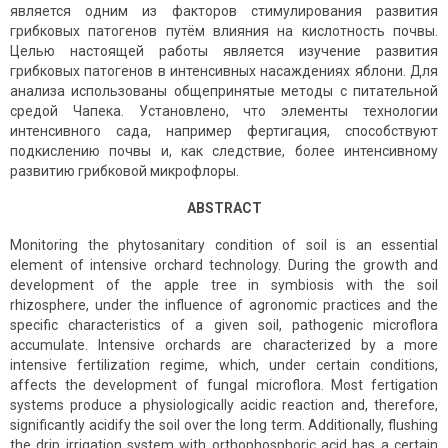
является одним из факторов стимулирования развития
грибковых патогенов путём влияния на кислотность почвы.
Целью настоящей работы является изучение развития
грибковых патогенов в интенсивных насаждениях яблони. Для
анализа использованы общепринятые методы с питательной
средой Чапека. Установлено, что элементы технологии
интенсивного сада, например фертигация, способствуют
подкислению почвы и, как следствие, более интенсивному
развитию грибковой микрофлоры.
ABSTRACT
Monitoring the phytosanitary condition of soil is an essential
element of intensive orchard technology. During the growth and
development of the apple tree in symbiosis with the soil
rhizosphere, under the influence of agronomic practices and the
specific characteristics of a given soil, pathogenic microflora
accumulate. Intensive orchards are characterized by a more
intensive fertilization regime, which, under certain conditions,
affects the development of fungal microflora. Most fertigation
systems produce a physiologically acidic reaction and, therefore,
significantly acidify the soil over the long term. Additionally, flushing
the drip irrigation system with orthophosphoric acid has a certain