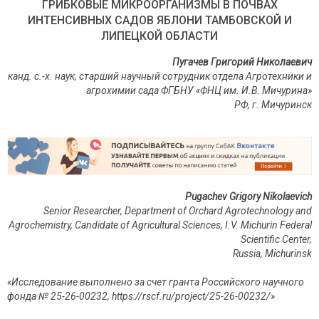
ГРИБКОВЫЕ МИКРООРГАНИЗМЫ В ПОЧВАХ
ИНТЕНСИВНЫХ САДОВ ЯБЛОНИ ТАМБОВСКОЙ И
ЛИПЕЦКОЙ ОБЛАСТИ
Пугачев Григорий Николаевич
канд. с.-х. наук, старший научный сотрудник отдела Агротехники и
агрохимии сада ФГБНУ «ФНЦ им. И.В. Мичурина»
РФ
,
г
.
Мичуринск
Pugachev
Grigory Nikolaevich
Senior Researcher, Department of Orchard Agrotechnology and
Agrochemistry, Candidate of Agricultural Sciences, I.V. Michurin Federal
Scientific Center,
Russia
,
Michurinsk
«Исследование выполнено за счет гранта Российского научного
фонда № 25-26-00232, https://rscf.ru/project/25-26-00232/»