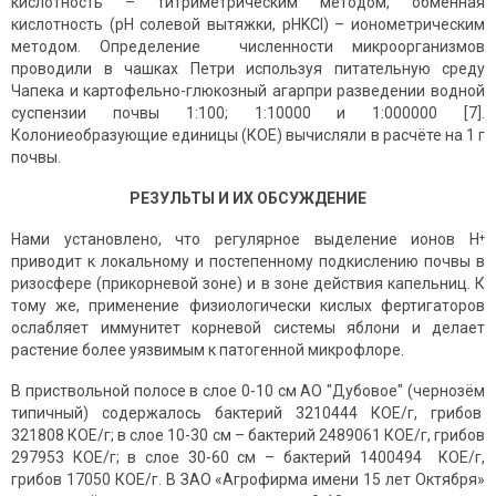
кислотность – титриметрическим методом, обменная
кислотность (рН солевой вытяжки, рНKCl) – ионометрическим
методом. Определение численности микроорганизмов
проводили в чашках Петри используя питательную среду
Чапека и картофельно-глюкозный агарпри разведении водной
суспензии почвы 1:100; 1:10000 и 1:000000 [7].
Колониеобразующие единицы (КОЕ) вычисляли в расчёте на 1 г
почвы.
РЕЗУЛЬТЫ И ИХ ОБСУЖДЕНИЕ
Нами установлено, что регулярное выделение ионов H⁺
приводит к локальному и постепенному подкислению почвы в
ризосфере (прикорневой зоне) и в зоне действия капельниц. К
тому же, применение физиологически кислых фертигаторов
ослабляет иммунитет корневой системы яблони и делает
растение более уязвимым к патогенной микрофлоре.
В приствольной полосе в слое 0-10 см АО "Дубовое" (чернозём
типичный) содержалось бактерий 3210444 КОЕ/г, грибов
321808 КОЕ/г; в слое 10-30 см – бактерий 2489061 КОЕ/г, грибов
297953 КОЕ/г; в слое 30-60 см – бактерий 1400494 КОЕ/г,
грибов 17050 КОЕ/г. В ЗАО «Агрофирма имени 15 лет Октября»