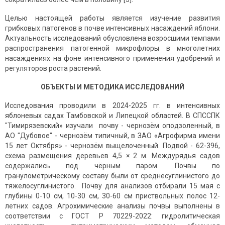
Целью настоящей работы является изучение развития
грибковых патогенов в почве интенсивных насаждений яблони.
Актуальность исследований обусловлена возросшими темпами
распространения патогенной микрофлоры в многолетних
насаждениях на фоне интенсивного применения удобрений и
регуляторов роста растений.
ОБЪЕКТЫ И МЕТОДИКА ИССЛЕДОВАНИЙ
Исследования проводили в 2024-2025 гг. в интенсивных
яблоневых садах Тамбовской и Липецкой областей. В СПССПК
"Тимирязевский» изучали почву - чернозём оподзоленный, в
АО "Дубовое" - чернозём типичный, в ЗАО «Агрофирма имени
15 лет Октября» - чернозём выщелоченный. Подвой - 62-396,
схема размещения деревьев 4,5 × 2 м. Междурядья садов
содержались под чёрным паром. Почвы по
гранулометрическому составу были от среднесуглинистого до
тяжелосуглинистого. Почву для анализов отбирали 15 мая с
глубины 0-10 см, 10-30 см, 30-60 см приствольных полос 12-
летних садов. Агрохимические анализы почвы выполнены в
соответствии с ГОСТ Р 70229-2022: гидролитическая