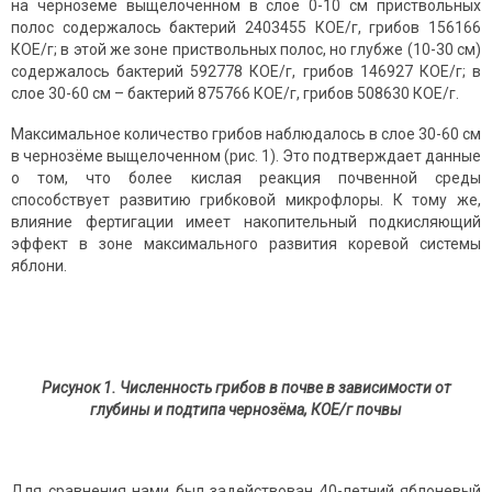
на чернозёме выщелоченном в слое 0-10 см приствольных
полос содержалось бактерий 2403455 КОЕ/г, грибов 156166
КОЕ/г; в этой же зоне приствольных полос, но глубже (10-30 см)
содержалось бактерий 592778 КОЕ/г, грибов 146927 КОЕ/г; в
слое 30-60 см – бактерий 875766 КОЕ/г, грибов 508630 КОЕ/г.
Максимальное количество грибов наблюдалось в слое 30-60 см
в чернозёме выщелоченном (рис. 1). Это подтверждает данные
о том, что более кислая реакция почвенной среды
способствует развитию грибковой микрофлоры. К тому же,
влияние фертигации имеет накопительный подкисляющий
эффект в зоне максимального развития коревой системы
яблони.
Рисунок 1. Численность грибов в почве в зависимости от
глубины и подтипа чернозёма, КОЕ/г почвы
Для сравнения нами был задействован 40-летний яблоневый