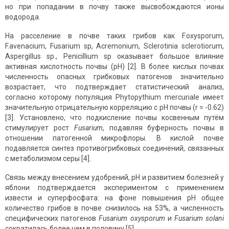
но при попадании в почву также высвобождаются ионы
водорода.
На расселение в почве таких грибов как F.oxysporum,
F.avenacium, Fusarium sp, Acremonium, Sclerotinia sclerotiorum,
Aspergillus sp., Penicillium sp оказывает большое влияние
активная кислотность почвы (рН) [2]. В более кислых почвах
численность опасных грибковых патогенов значительно
возрастает, что подтверждает статистический анализ,
согласно которому популяция Phytopythium mercuriale имеет
значительную отрицательную корреляцию с pH почвы (r = -0.62)
[3]. Установлено, что подкисление почвы косвенным путём
стимулирует рост
Fusarium
, подавляя буферность почвы в
отношении патогенной микрофлоры. В кислой почве
подавляется синтез противогрибковых соединений, связанных
с метаболизмом серы [4].
Связь между внесением удобрений, pH и развитием болезней у
яблони подтверждается экспериментом с применением
извести и суперфосфата: на фоне повышения pH общее
количество грибов в почве снизилось на 53%, а численность
специфических патогенов
Fusarium oxysporum
и
Fusarium solani
сократилась более чем в половину [5].