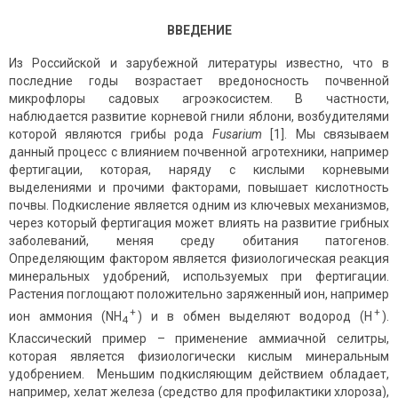
ВВЕДЕНИЕ
Из Российской и зарубежной литературы известно, что в
последние годы возрастает вредоносность почвенной
микрофлоры садовых агроэкосистем. В частности,
наблюдается развитие корневой гнили яблони, возбудителями
которой являются грибы рода
Fusarium
[1]. Мы связываем
данный процесс с влиянием почвенной агротехники, например
фертигации, которая, наряду с кислыми корневыми
выделениями и прочими факторами, повышает кислотность
почвы. Подкисление является одним из ключевых механизмов,
через который фертигация может влиять на развитие грибных
заболеваний, меняя среду обитания патогенов.
Определяющим фактором является физиологическая реакция
минеральных удобрений, используемых при фертигации.
Растения поглощают положительно заряженный ион, например
+
+
ион аммония (NH
) и в обмен выделяют водород (Н
).
4
Классический пример – применение аммиачной селитры,
которая является физиологически кислым минеральным
удобрением. Меньшим подкисляющим действием обладает,
например, хелат железа (средство для профилактики хлороза),