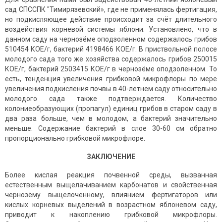
сад СПССПК "Тимирязевский», где не применялась фертигация,
но подкисляющее действие происходит за счёт длительного
воздействия корневой системы яблони. Установлено, что в
данном саду на чернозёме оподзоленном содержалось грибов
510454 КОЕ/г, бактерий 4198466 КОЕ/г. В приствольной полосе
молодого сада того же хозяйства содержалось грибов 250015
КОЕ/г, бактерий 2503415 КОЕ/г в чернозёме оподзоленном. То
есть, тенденция увеличения грибковой микрофлоры по мере
увеличения подкисления почвы в 40-летнем саду относительно
молодого сада также подтверждается. Количество
колониеобразующих (пропагул) единиц грибов в старом саду в
два раза больше, чем в молодом, а бактерий значительно
меньше. Содержание бактерий в слое 30-60 см обратно
пропорционально грибковой микрофлоре.
ЗАКЛЮЧЕНИЕ
Более кислая реакция почвенной среды, вызванная
естественным выщелачиванием карбонатов и свойственная
чернозёму выщелоченному, влиянием фертигаторов или
кислых корневых выделений в возрастном яблоневом саду,
приводит к накоплению грибковой микрофлоры.