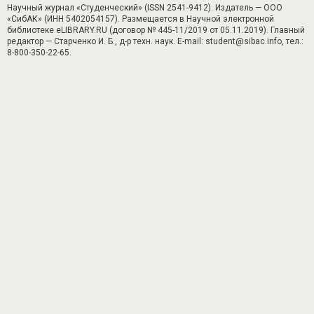
Научный журнал «Студенческий» (ISSN 2541-9412). Издатель — ООО
«СибАК» (ИНН 5402054157). Размещается в Научной электронной
библиотеке eLIBRARY.RU (договор № 445-11/2019 от 05.11.2019). Главный
редактор — Старченко И. Б., д-р техн. наук. E-mail: student@sibac.info, тел.:
8-800-350-22-65.