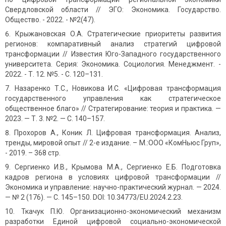
Свердловской области // ЭГО: Экономика. Государство.
Общество. - 2022. - №2(47).
Крыжановская О.А. Стратегические приоритеты развития
регионов: компаративный анализ стратегий цифровой
трансформации // Известия Юго-Западного государственного
университета. Серия: Экономика. Социология. Менеджмент. -
2022. - Т. 12. №5. - С. 120–131.
Назаренко Т.С., Новикова И.С. «Цифровая трансформация
государственного управления как стратегическое
общественное благо» // Стратегирование: теория и практика. —
2023. — Т. 3. №2. — С. 140–157.
Прохоров А., Коник Л. Цифровая трансформация. Анализ,
тренды, мировой опыт // 2-е издание. – М.:ООО «КомНьюс Груп»,
- 2019. – 368 стр.
Сергиенко И.В., Крымова М.А., Сергиенко Е.Б. Подготовка
кадров региона в условиях цифровой трансформации //
Экономика и управление: научно-практический журнал. — 2024.
— № 2 (176). — С. 145–150. DOI: 10.34773/EU.2024.2.23.
Ткачук П.Ю. Организационно-экономический механизм
разработки Единой цифровой социально-экономической