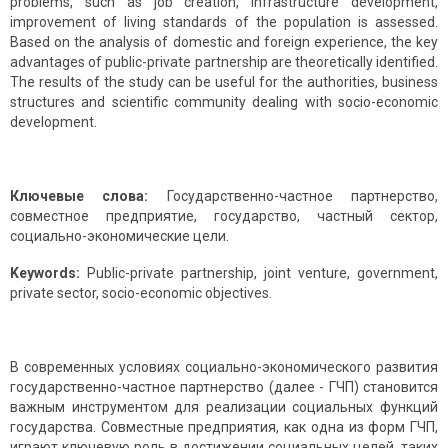
problems, such as job creation, infrastructure development,
improvement of living standards of the population is assessed.
Based on the analysis of domestic and foreign experience, the key
advantages of public-private partnership are theoretically identified.
The results of the study can be useful for the authorities, business
structures and scientific community dealing with socio-economic
development.
Ключевые слова:
Государственно-частное партнерство,
совместное предприятие, государство, частный сектор,
социально-экономические цели.
Keywords:
Public-private partnership, joint venture, government,
private sector, socio-economic objectives.
В современных условиях социально-экономического развития
государственно-частное партнерство (далее - ГЧП) становится
важным инструментом для реализации социальных функций
государства. Совместные предприятия, как одна из форм ГЧП,
играют ключевую роль в достижении социальных целей, таких