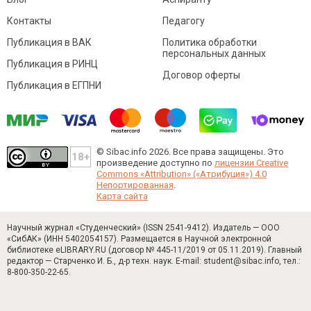
Контакты
Педагогу
Публикация в ВАК
Политика обработки
персональных данных
Публикация в РИНЦ
Договор оферты
Публикация в ЕГПНИ
© Sibac.info 2026. Все права защищены.
Это
произведение доступно по
лицензии Creative
Commons «Attribution» («Атрибуция») 4.0
Непортированная
.
Карта сайта
Научный журнал «Студенческий» (ISSN 2541-9412). Издатель — ООО
«СибАК» (ИНН 5402054157). Размещается в Научной электронной
библиотеке eLIBRARY.RU (договор № 445-11/2019 от 05.11.2019). Главный
редактор — Старченко И. Б., д-р техн. наук. E-mail: student@sibac.info, тел.:
8-800-350-22-65.