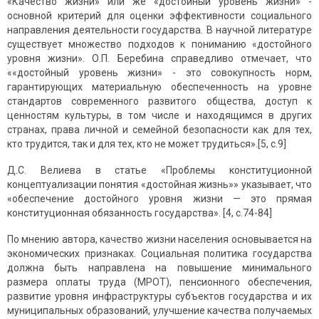
«Качество жизни» или же «достойный уровень жизни» -
основной критерий для оценки эффективности социального
направления деятельности государства. В научной литературе
существует множество подходов к пониманию «достойного
уровня жизни». О.П. Беребина справедливо отмечает, что
««достойный уровень жизни» - это совокупность норм,
гарантирующих материальную обеспеченность на уровне
стандартов современного развитого общества, доступ к
ценностям культуры, в том числе и находящимся в других
странах, права личной и семейной безопасности как для тех,
кто трудится, так и для тех, кто не может трудиться».[5, с.9]
Д.С. Велиева в статье «Проблемы конституционной
концептуализации понятия «достойная жизнь»» указывает, что
«обеспечение достойного уровня жизни — это прямая
конституционная обязанность государства». [4, с.74-84]
По мнению автора, качество жизни населения основывается на
экономических признаках. Социальная политика государства
должна быть направлена на повышение минимального
размера оплаты труда (МРОТ), пенсионного обеспечения,
развитие уровня инфраструктуры субъектов государства и их
муниципальных образований, улучшение качества получаемых