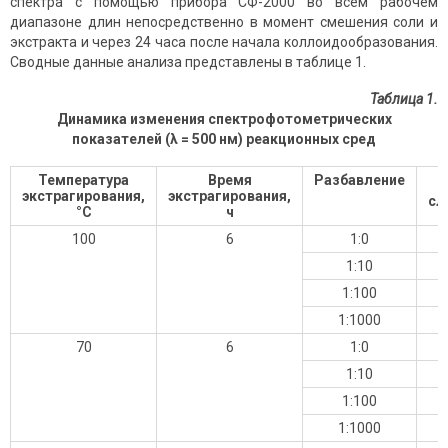
спектра с помощью прибора СФ-2000 во всем рабочем
диапазоне длин непосредственно в момент смешения соли и
экстракта и через 24 часа после начала коллоидообразования.
Сводные данные анализа представлены в таблице 1.
Таблица 1.
Динамика изменения спектрофотометрических
показателей (λ = 500 нм) реакционных сред
Температура
Время
Разбавление
экстрагирования,
экстрагирования,
сл
°С
ч
100
6
1:0
1:10
1:100
1:1000
70
6
1:0
1:10
1:100
1:1000