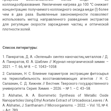
коллоидообразования. Увеличение нагрева до 100 °C снижает
концентрацию получаемого коллоидного оксида меди (I) более
чем в два раза. Выявленные закономерности позволяют
использовать метод направленного разведения экстрактов
для регуляции скорости зарождения частиц и оптической
плотности золей.
Список литературы:
Панкратов, Д. А. «Зеленый» синтез наночастиц металлов / Д.
А. Панкратов, Ю. А. Шаблин // Журнал неорганической химии. –
2021. – Т. 66, № 8. – С. 1043–1058.
Салазкин, Н. С. Влияние параметров экстракции фитосырья
на термолабильность восстанавливающих агентов / Н. С.
Салазкин, С. Д. Хижняк // Вестник Тверского государственного
университета. Серия: Химия. – 2026. – № 1. – С. 43–58.
Alshatwi, A. A. Biomimetic Synthesis of Metallic Oxide
Nanoparticles Using Ethyl Acetate Extract of Urticadioica Leaves / A.
A. Alshatwi, J. Santhanam // Microorganisms. – 2022. – Vol. 10, № 4.
– Art. 789.