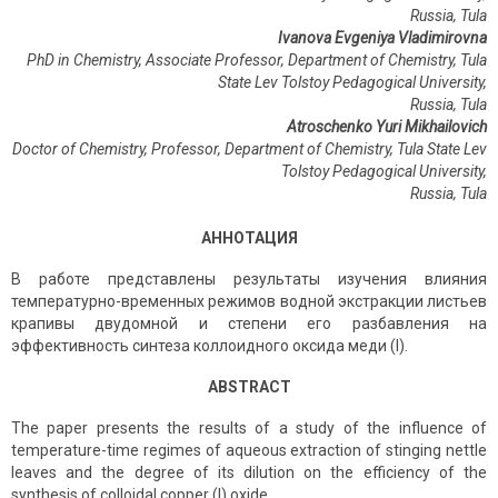
Russia, Tula
Ivanova Evgeniya Vladimirovna
PhD in Chemistry, Associate Professor, Department of Chemistry, Tula
State Lev Tolstoy Pedagogical University,
Russia, Tula
Atroschenko Yuri Mikhailovich
Doctor of Chemistry, Professor, Department of Chemistry, Tula State Lev
Tolstoy Pedagogical University,
Russia
,
Tula
АННОТАЦИЯ
В работе представлены результаты изучения влияния
температурно-временных режимов водной экстракции листьев
крапивы двудомной и степени его разбавления на
эффективность синтеза коллоидного оксида меди (I).
ABSTRACT
The paper presents the results of a study of the influence of
temperature-time regimes of aqueous extraction of stinging nettle
leaves and the degree of its dilution on the efficiency of the
synthesis of colloidal copper (I) oxide.