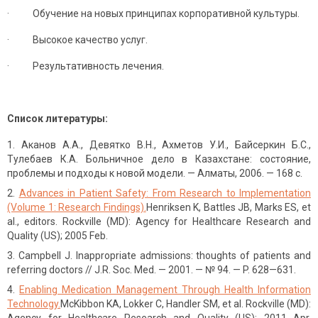
· Обучение на новых принципах корпоративной культуры.
· Высокое качество услуг.
· Результативность лечения.
Список литературы:
Аканов А.А., Девятко В.Н., Ахметов У.И., Байсеркин Б.С.,
Тулебаев К.А. Больничное дело в Казахстане: состояние,
проблемы и подходы к новой модели. — Алматы, 2006. — 168 с.
Advances in Patient Safety: From Research to Implementation
(Volume 1: Research Findings).
Henriksen K, Battles JB, Marks ES, et
al., editors. Rockville (MD): Agency for Healthcare Research and
Quality (US); 2005 Feb.
Campbell J. Inappropriate admissions: thoughts of patients and
referring doctors // J.R. Soc. Med. — 2001. — № 94. — P. 628—631.
Enabling Medication Management Through Health Information
Technology.
McKibbon KA, Lokker C, Handler SM, et al. Rockville (MD):