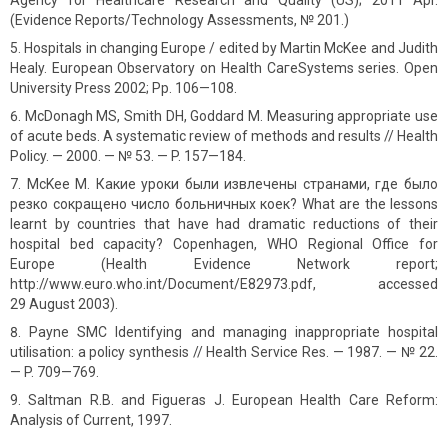
Agency for Healthcare Research and Quality (US); 2011 Apr.
(Evidence Reports/Technology Assessments, № 201.)
Hospitals in changing Europe / edited by Martin McKee and Judith
Healy. European Observatory on Health СагеSystems series. Open
University Press 2002; Pp. 106—108.
McDonagh MS, Smith DH, Goddard M. Measuring appropriate use
of acute beds. A systematic review of methods and results // Health
Policy. — 2000. — № 53. — P. 157—184.
McKee M. Какие уроки были извлечены странами, где было
резко сокращено число больничных коек? What are the lessons
learnt by countries that have had dramatic reductions of their
hospital bed capacity? Copenhagen, WHO Regional Office for
Europe (Health Evidence Network report;
http://www.euro.who.int/Document/E82973.pdf, accessed
29 August 2003).
Payne SMC Identifying and managing inappropriate hospital
utilisation: a policy synthesis // Health Service Res. — 1987. — № 22.
— P. 709—769.
Saltman R.B. and Figueras J. European Health Care Reform:
Analysis of Current, 1997.