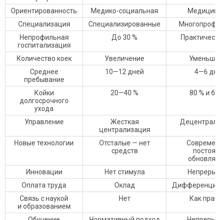
Ориентированность
Медико-социальная
Медицин
Специализация
Специализированные
Многопроф
Непрофильная
До 30 %
Практическ
госпитализация
Количество коек
Увеличение
Уменьше
Среднее
10—12 дней
4—6 дн
пребывание
Койки
20—40 %
80 % и б
долгосрочного
ухода
Управление
Жесткая
Децентрал
централизация
Новые технологии
Отсталые — нет
Современ
средств
постоян
обновляе
Инновации
Нет стимула
Непреры
Оплата труда
Оклад
Дифференцир
Связь с наукой
Нет
Как прав
и образованием
Обучение
Нормативный подход
Непрерыв