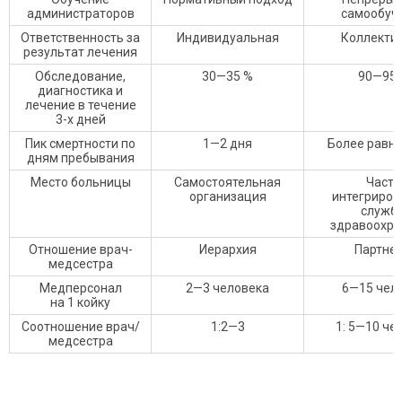
администраторов
самообуч
Ответственность за
Индивидуальная
Коллекти
результат лечения
Обследование,
30—35 %
90—95 
диагностика и
лечение в течение
3-х дней
Пик смертности по
1—2 дня
Более равн
дням пребывания
Место больницы
Самостоятельная
Часть
организация
интегриров
служб
здравоохра
Отношение врач-
Иерархия
Партне
медсестра
Медперсонал
2—3 человека
6—15 чел
на 1 койку
Соотношение врач/
1:2—3
1: 5—10 че
медсестра