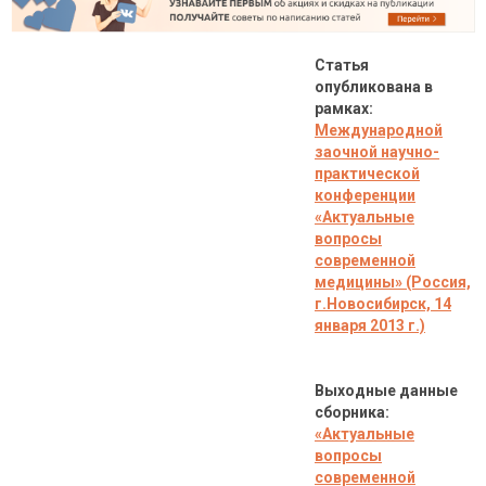
Статья
опубликована в
рамках:
Международной
заочной научно-
практической
конференции
«Актуальные
вопросы
современной
медицины»
(Россия,
г.Новосибирск, 14
января 2013 г.)
Выходные данные
сборника:
«Актуальные
вопросы
современной