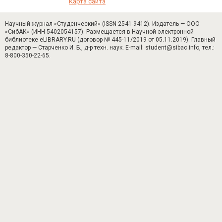
Карта сайта
Научный журнал «Студенческий» (ISSN 2541-9412). Издатель — ООО
«СибАК» (ИНН 5402054157). Размещается в Научной электронной
библиотеке eLIBRARY.RU (договор № 445-11/2019 от 05.11.2019). Главный
редактор — Старченко И. Б., д-р техн. наук. E-mail: student@sibac.info, тел.:
8-800-350-22-65.