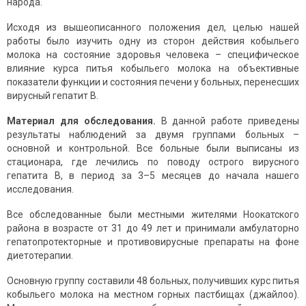
народа.
Исходя из вышеописанного положения дел, целью нашей
работы было изучить одну из сторон действия кобыльего
молока на состояние здоровья человека – специфическое
влияние курса питья кобыльего молока на объективные
показатели функции и состояния печени у больных, перенесших
вирусный гепатит В.
Материал для обследования.
В данной работе приведены
результаты наблюдений за двумя группами больных –
основной и контрольной. Все больные были выписаны из
стационара, где лечились по поводу острого вирусного
гепатита В, в период за 3–5 месяцев до начала нашего
исследования.
Все обследованные были местными жителями Ноокатского
района в возрасте от 31 до 49 лет и принимали амбулаторно
гепатопротекторные и противовирусные препараты на фоне
диетотерапии.
Основную группу составили 48 больных, получивших курс питья
кобыльего молока на местном горных пастбищах (джайлоо).