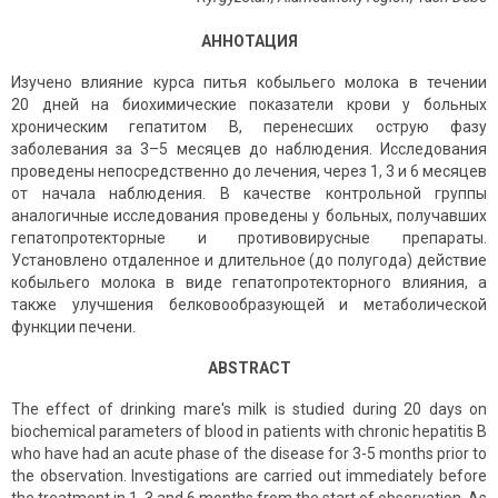
АННОТАЦИЯ
Изучено влияние курса питья кобыльего молока в течении
20 дней на биохимические показатели крови у больных
хроническим гепатитом В, перенесших острую фазу
заболевания за 3–5 месяцев до наблюдения. Исследования
проведены непосредственно до лечения, через 1, 3 и 6 месяцев
от начала наблюдения. В качестве контрольной группы
аналогичные исследования проведены у больных, получавших
гепатопротекторные и противовирусные препараты.
Установлено отдаленное и длительное (до полугода) действие
кобыльего молока в виде гепатопротекторного влияния, а
также улучшения белковообразующей и метаболической
функции печени.
ABSTRACT
The effect of drinking mare's milk is studied during 20 days on
biochemical parameters of blood in patients with chronic hepatitis B
who have had an acute phase of the disease for 3-5 months prior to
the observation. Investigations are carried out immediately before