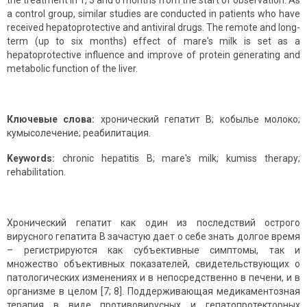
the treatment in 1, 3 and 6 months from the start of observation. As
a control group, similar studies are conducted in patients who have
received hepatoprotective and antiviral drugs. The remote and long-
term (up to six months) effect of mare's milk is set as a
hepatoprotective influence and improve of protein generating and
metabolic function of the liver.
Ключевые слова:
хронический гепатит В; кобылье молоко;
кумысолечение; реабилитация.
Keywords:
chronic hepatitis В; mare's milk; kumiss therapy;
rehabilitation.
Хронический гепатит как один из последствий острого
вирусного гепатита В зачастую дает о себе знать долгое время
– регистрируются как субъективные симптомы, так и
множество объективных показателей, свидетельствующих о
патологических изменениях и в непосредственно в печени, и в
организме в целом [7; 8]. Поддерживающая медикаментозная
терапия в виде противовирусных и гепатопротекторных