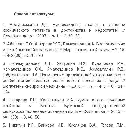
Список литературы:
Абдурахманов Д.Т. Нуклеозидные аналоги в лечении
хронического гепатита в: достоинства и недостатки. //
Лечебное дело. – 2007. – № 1. – С. 30–38.
Абишева Т.О., Аширова Ж.Б., Рамазанова А.А. Биологические
и лечебные свойства кумыса // Мир современной науки. – 2015.
– № 2 (30). – С. 15–20.
Гильмутдинова Л.Т., Янтурина Н.Х., Кудаярова Р.Р.,
Камалетдинов С.Х., Ямалетдинов К.С., Ахмадуллин Р.В.,
Габделхакова Л.А. Применение продукта кобыльего молока в
реабилитации больных ишемической болезнью сердца. //
Бюллетень сибирской медицины. – 2010. – Т. 9. – № 3. – С. 121–
124.
Назарова Е.Н., Калашников И.А. Кумыс и его лечебные
свойства // Вестник Бурятской государственной
сельскохозяйственной академии им. В.Р. Филиппова. – 2015. –
№ 1 (38). – С. 46–50.
Никитин И.Г., Байкова И.Е., Кисляков В.А., Гогова Л.М.,