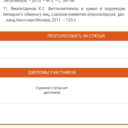
Terra Medica. – 2010. – № 3. – С. 34–36.
Ямалетдинов К.С. Фитокомплексы и кумыс в коррекции
липидного обмена у лиц с риском развития атеросклероза: дис.
… канд.биол.наук Москва, 2011. – 123 с.
ПРОГОЛОСОВАТЬ ЗА СТАТЬЮ
ДИПЛОМЫ УЧАСТНИКОВ
У данной статьи нет
дипломов