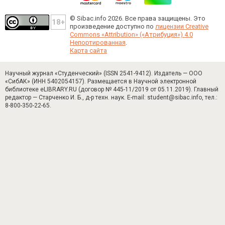
© Sibac.info 2026. Все права защищены.
Это
произведение доступно по
лицензии Creative
Commons «Attribution» («Атрибуция») 4.0
Непортированная
.
Карта сайта
Научный журнал «Студенческий» (ISSN 2541-9412). Издатель — ООО
«СибАК» (ИНН 5402054157). Размещается в Научной электронной
библиотеке eLIBRARY.RU (договор № 445-11/2019 от 05.11.2019). Главный
редактор — Старченко И. Б., д-р техн. наук. E-mail: student@sibac.info, тел.:
8-800-350-22-65.