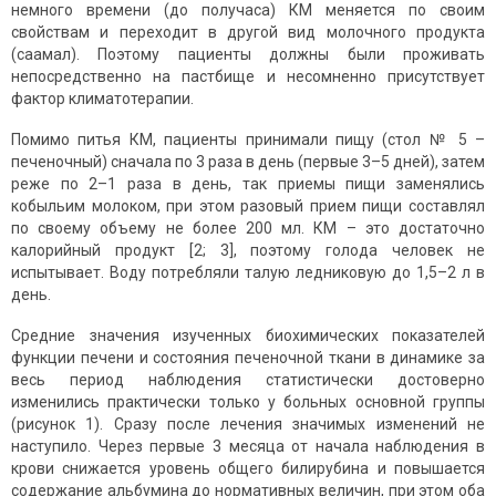
немного времени (до получаса) КМ меняется по своим
свойствам и переходит в другой вид молочного продукта
(саамал). Поэтому пациенты должны были проживать
непосредственно на пастбище и несомненно присутствует
фактор климатотерапии.
Помимо питья КМ, пациенты принимали пищу (стол № 5 –
печеночный) сначала по 3 раза в день (первые 3–5 дней), затем
реже по 2–1 раза в день, так приемы пищи заменялись
кобыльим молоком, при этом разовый прием пищи составлял
по своему объему не более 200 мл. КМ – это достаточно
калорийный продукт [2; 3], поэтому голода человек не
испытывает. Воду потребляли талую ледниковую до 1,5–2 л в
день.
Средние значения изученных биохимических показателей
функции печени и состояния печеночной ткани в динамике за
весь период наблюдения статистически достоверно
изменились практически только у больных основной группы
(рисунок 1). Сразу после лечения значимых изменений не
наступило. Через первые 3 месяца от начала наблюдения в
крови снижается уровень общего билирубина и повышается
содержание альбумина до нормативных величин, при этом оба