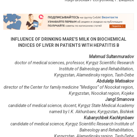
INFLUENCE OF DRINKING MARE'S MILK ON BIOCHEMICAL
INDICES OF LIVER IN PATIENTS WITH HEPATITIS B
Mahmud Sultanmuradov
doctor of medical sciences, professor, Kyrgyz
Scientific Research
Institute of Balneology and Rehabilitation,
Kyrgyzstan, Alamedinsky region,
Tash-Debe
Abdulatip Matisakov
director of the Center for family medicine “Medigos” of Noockat
region,
Kyrgyzstan,
Noockat
region, Kojeke
Jangl Smanova
candidate of medical science, docent, Kyrgyz State Medical Academy
named by I.K. Akhunbaev, Kyrgyzstan, Bishkek
Kubanychbek Kachkynbaev
candidate of medical science, Kyrgyz
Scientific Research Institute of
Balneology and Rehabilitation,
Kyrgyzstan, Alamedinsky region,
Tash-Debe