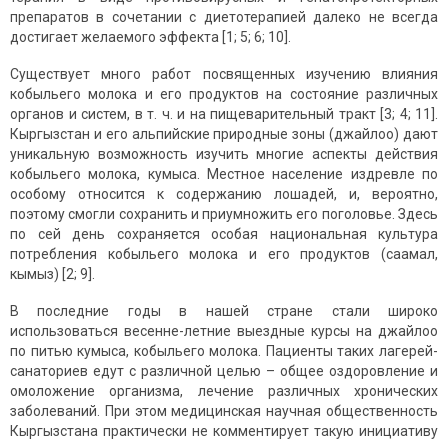
препаратов в сочетании с диетотерапией далеко не всегда
достигает желаемого эффекта [1; 5; 6; 10].
Существует много работ посвященных изучению влияния
кобыльего молока и его продуктов на состояние различных
органов и систем, в т. ч. и на пищеварительный тракт [3; 4; 11].
Кыргызстан и его альпийские природные зоны (джайлоо) дают
уникальную возможность изучить многие аспекты действия
кобыльего молока, кумыса. Местное население издревле по
особому относится к содержанию лошадей, и, вероятно,
поэтому смогли сохранить и приумножить его поголовье. Здесь
по сей день сохраняется особая национальная культура
потребления кобыльего молока и его продуктов (саамал,
кымыз) [2; 9].
В последние годы в нашей стране стали широко
использоваться весенне-летние выездные курсы на джайлоо
по питью кумыса, кобыльего молока. Пациенты таких лагерей-
санаториев едут с различной целью – общее оздоровление и
омоложение организма, лечение различных хронических
заболеваний. При этом медицинская научная общественность
Кыргызстана практически не комментирует такую инициативу