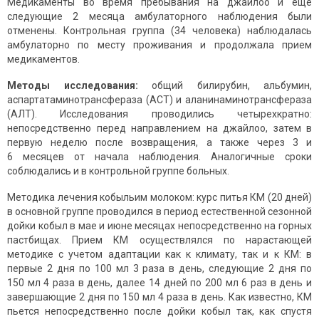
Медикаменты во время пребывания на джайлоо и еще
следующие 2 месяца амбулаторного наблюдения были
отменены. Контрольная группа (34 человека) наблюдалась
амбулаторно по месту проживания и продолжала прием
медикаментов.
Методы исследования:
общий билирубин, альбумин,
аспартатаминотрансфераза (АСТ) и аланинаминотрансфераза
(АЛТ). Исследования проводились четырехкратно:
непосредственно перед направлением на джайлоо, затем в
первую неделю после возвращения, а также через 3 и
6 месяцев от начала наблюдения. Аналогичные сроки
соблюдались и в контрольной группе больных.
Методика лечения кобыльим молоком: курс питья КМ (20 дней)
в основной группе проводился в период естественной сезонной
дойки кобыл в мае и июне месяцах непосредственно на горных
пастбищах. Прием КМ осуществлялся по нарастающей
методике с учетом адаптации как к климату, так и к КМ: в
первые 2 дня по 100 мл 3 раза в день, следующие 2 дня по
150 мл 4 раза в день, далее 14 дней по 200 мл 6 раз в день и
завершающие 2 дня по 150 мл 4 раза в день. Как известно, КМ
пьется непосредственно после дойки кобыл так, как спустя