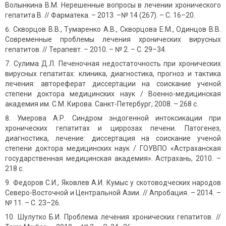
Волынкина В.М. Нерешенные вопросы в лечении хронического
гепатита В. // Фарматека. – 2013. –№ 14 (267). – С. 16–20.
Скворцов В.В., Тумаренко А.В., Скворцова Е.М., Одинцов В.В.
Современные проблемы лечения хронических вирусных
гепатитов. // Терапевт. – 2010. – № 2. – С. 29–34.
Сулима Д.Л. Печеночная недостаточность при хронических
вирусных гепатитах: клиника, диагностика, прогноз и тактика
лечения: автореферат диссертации на соискание ученой
степени доктора медицинских наук / Военно-медицинская
академия им. С.М. Кирова. Санкт-Петербург, 2008. – 268 с.
Умерова А.Р. Синдром эндогенной интоксикации при
хронических гепатитах и циррозах печени. Патогенез,
диагностика, лечение: диссертация на соискание ученой
степени доктора медицинских наук / ГОУВПО «Астраханская
государственная медицинская академия». Астрахань, 2010. –
218 с.
Федоров С.И., Яковлев А.И. Кумыс у скотоводческих народов
Северо-Восточной и Центральной Азии. // Апробация. – 2014. –
№ 11. – С. 23–26.
Шулутко Б.И. Проблема лечения хронических гепатитов. //