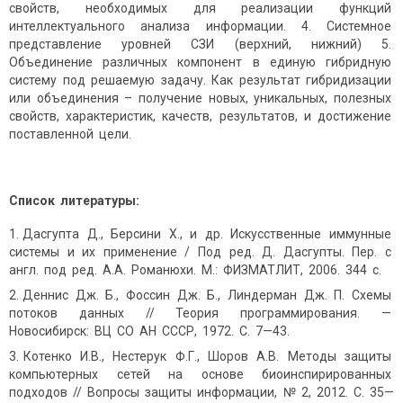
свойств, необходимых для реализации функций
интеллектуального анализа информации. 4. Системное
представление уровней СЗИ (верхний, нижний) 5.
Объединение различных компонент в единую гибридную
систему под решаемую задачу. Как результат гибридизации
или объединения – получение новых, уникальных, полезных
свойств, характеристик, качеств, результатов, и достижение
поставленной цели.
Список литературы:
Дасгупта Д., Берсини Х., и др. Искусственные иммунные
системы и их применение / Под ред. Д. Дасгупты. Пер. с
англ. под ред. А.А. Романюхи. М.: ФИЗМАТЛИТ, 2006. 344 с.
Деннис Дж. Б., Фоссин Дж. Б., Линдерман Дж. П. Схемы
потоков данных // Теория программирования. —
Новосибирск: ВЦ СО АН СССР, 1972. С. 7—43.
Котенко И.В., Нестерук Ф.Г., Шоров А.В. Методы защиты
компьютерных сетей на основе биоинспирированных
подходов // Вопросы защиты информации, № 2, 2012. С. 35—