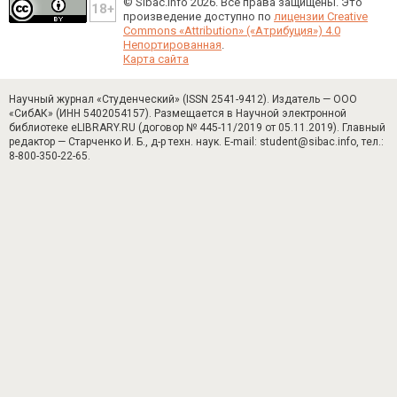
© Sibac.info 2026. Все права защищены.
Это
произведение доступно по
лицензии Creative
Commons «Attribution» («Атрибуция») 4.0
Непортированная
.
Карта сайта
Научный журнал «Студенческий» (ISSN 2541-9412). Издатель — ООО
«СибАК» (ИНН 5402054157). Размещается в Научной электронной
библиотеке eLIBRARY.RU (договор № 445-11/2019 от 05.11.2019). Главный
редактор — Старченко И. Б., д-р техн. наук. E-mail: student@sibac.info, тел.:
8-800-350-22-65.