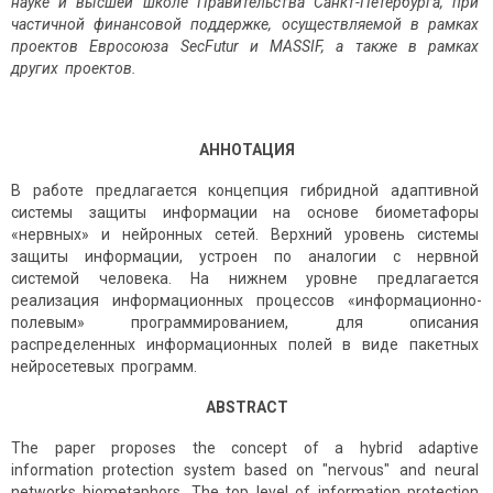
науке и высшей школе Правительства Санкт-Петербурга, при
частичной финансовой поддержке, осуществляемой в рамках
проектов Евросоюза SecFutur и MASSIF, а также в рамках
других проектов.
АННОТАЦИЯ
В работе предлагается концепция гибридной адаптивной
системы защиты информации на основе биометафоры
«нервных» и нейронных сетей. Верхний уровень системы
защиты информации, устроен по аналогии с нервной
системой человека. На нижнем уровне предлагается
реализация информационных процессов «информа­ционно-
полевым» программированием, для описания
распределенных информационных полей в виде пакетных
нейросетевых программ.
ABSTRACT
The paper proposes the concept of a hybrid adaptive
information protection system based on "nervous" and neural
networks biometaphors. The top level of information protection