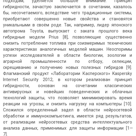
подходам, уделяется большое внимание. Принцип
гибридности, зачастую заключается в сочетании, казалось
бы, несочетаемого, вследствие чего традиционные системы,
приобретают совершенно новые свойства и становятся
уникальными в своём роде. Так, например, лидер японского
автопрома Toyota, выпускает с заката прошлого века
гибридные модели Prius [8], позволяющие существенно
снизить потребление топлива при соизме­римых технических
характеристиках аналогичных моделей машин. Неоспоримы
успехи исследователей в области биологии, зоологии и
аграрной промышленности по отбору, селекции,
скрещиванию и получению новых полезных гибридов [9].
Флагманский продукт «Лаборатории Касперского» Kaspersky
Internet Security 2012, в котором реализован принцип
гибридности, основан на сочетании классических
антивирусных и новейших поведенческих и облачных
технологий защиты, что позволяет минимизировать время
реакции на угрозы, и снизить нагрузку на компьютеры [10].
Сложился определенный задел в области нейросетевой
обработки и иммуно­компьютинга, имеется ряд результатов,
от реализации нейросетевых средства интеллектуального
анализа данных, применимых для защиты информации [1—
7].