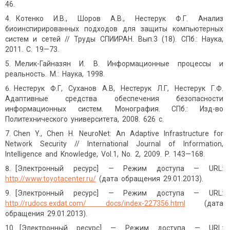
46.
Котенко И.В., Шоров А.В., Нестерук Ф.Г. Анализ
биоинспирированных подходов для защиты компьютерных
систем и сетей // Труды СПИИРАН. Вып.3 (18). СПб.: Наука,
2011. С. 19—73.
Мелик-Гайназян И. В. Информационные процессы и
реальность. М.: Наука, 1998.
Нестерук Ф.Г, Суханов А.В, Нестерук Л.Г, Нестерук Г.Ф.
Адаптивные средства обеспечения безопасности
информационных систем. Монография. СПб.: Изд-во
Политехнического университета, 2008. 626 с.
Chen Y., Chen H. NeuroNet: An Adaptive Infrastructure for
Network Security // International Journal of Information,
Intelligence and Knowledge, Vol.1, No. 2, 2009. P. 143—168.
[Электронный ресурс] — Режим доступа — URL:
http://www.toyotacenter.ru/
(дата обращения 29.01.2013).
[Электронный ресурс] — Режим доступа — URL:
http://rudocs.exdat.com/ docs/index-227356.html
(дата
обращения 29.01.2013).
[Электронный ресурс] — Режим доступа — URL: