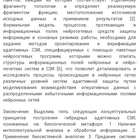
пакетов, каждый из которых соответствует отдельному
фрагменту топологии и определяет реализуемую
фрагментом функцию, местоположение источников
исходных данных и прием­ников результатов [2].
Формальная модель процессов, протекающих в
информационных полях нейросетевых средств защиты
информации в основных режимах работы, необходима для
задания методов проектирования и верификации
адаптивных СЗИ, специфицируемых с помощью пакетных
нейросетевых программ, которыми можно описать
структуры информационных полей нейронных и нейро-
нечетких систем в СЗИ [6], что позволит детализировать и
исследовать процессы, происходящие в нейронных сетях
различных уровней систем адаптивной защиты путем
моделирования взаимодействия оперативных данных с
распределенными избыточными информа­ционными полями
нейронных сетей.
Заключение. Выделим, пять следующих концептуальных
принципов построения гибридных адаптивных СЗИ,
основанных на биологической метафоре. 1. Наличие
интеллектуальной анализа и обработки информации. 2.
Применение биосистемной аналогии. 3. Придание системе