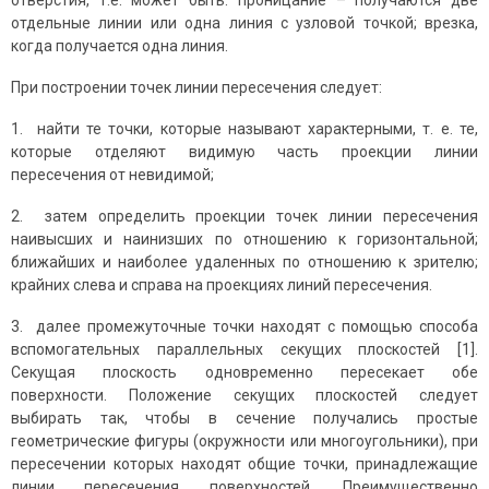
отверстия, т.е. может быть: проницание – получаются две
отдельные линии или одна линия с узловой точкой; врезка,
когда получается одна линия.
При построении точек линии пересечения следует:
1. найти те точки, которые называют характерными, т. е. те,
которые отделяют видимую часть проекции линии
пересечения от невидимой;
2. затем определить проекции точек линии пересечения
наивысших и наинизших по отношению к горизонтальной;
ближайших и наиболее удаленных по отношению к зрителю;
крайних слева и справа на проекциях линий пересечения.
3. далее промежуточные точки находят с помощью способа
вспомогательных параллельных секущих плоскостей [1].
Секущая плоскость одновременно пересекает обе
поверхности. Положение секущих плоскостей следует
выбирать так, чтобы в сечение получались простые
геометрические фигуры (окружности или многоугольники), при
пересечении которых находят общие точки, принадлежащие
линии пересечения поверхностей. Преимущественно