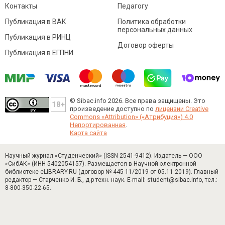
Контакты
Педагогу
Публикация в ВАК
Политика обработки
персональных данных
Публикация в РИНЦ
Договор оферты
Публикация в ЕГПНИ
© Sibac.info 2026. Все права защищены.
Это
произведение доступно по
лицензии Creative
Commons «Attribution» («Атрибуция») 4.0
Непортированная
.
Карта сайта
Научный журнал «Студенческий» (ISSN 2541-9412). Издатель — ООО
«СибАК» (ИНН 5402054157). Размещается в Научной электронной
библиотеке eLIBRARY.RU (договор № 445-11/2019 от 05.11.2019). Главный
редактор — Старченко И. Б., д-р техн. наук. E-mail: student@sibac.info, тел.:
8-800-350-22-65.