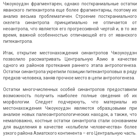
Чжоукоудэн фрагментарен, однако посткраниальные остатки
яванского питекантропа еще более фрагментарны, поэтому их
анализ весьма проблематичен. Строение посткраниального
скелета синантропа принципиально не отличается от
неоантропа, что является его прогрессивной чертой и, в то же
время, важной особенностью отличающей его от яванского
питекантропа.
Итак, открытие местонахождения синантропов Чжоукоудэн
позволило рассматривать Центральную Азию в качестве
одного из районов протекания раннего этапа антропогенеза.
Остатки синантропа укрепили позиции питекантроповых в ряду
предков человека, заняв прочное место в цепи антропогенеза.
Остатки многочисленных особей синантропов предоставили
возможность получить наиболее полные сведения об их
морфологии. Следует подчеркнуть, что материалы из
местонахождения Чжоукоудэн являются образцовыми при
анализе новых палеоантропологических находок, а также, что
немаловажно, костные остатки синантропа стали основанием
для выделения в качестве «колыбели человечества» более
узкого района Азиатского континента – его Центральную часть.