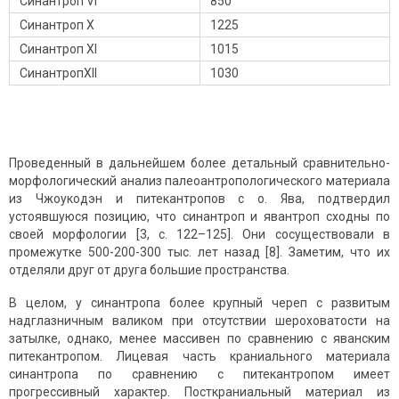
Синантроп VI
850
Синантроп X
1225
Синантроп XI
1015
СинантропXII
1030
Проведенный в дальнейшем более детальный сравнительно-
морфологический анализ палеоантропологического материала
из Чжоукодэн и питекантропов с о. Ява, подтвердил
устоявшуюся позицию, что синантроп и явантроп сходны по
своей морфологии [3, с. 122–125]. Они сосуществовали в
промежутке 500-200-300 тыс. лет назад [8]. Заметим, что их
отделяли друг от друга большие пространства.
В целом, у синантропа более крупный череп с развитым
надглазничным валиком при отсутствии шероховатости на
затылке, однако, менее массивен по сравнению с яванским
питекантропом. Лицевая часть краниального материала
синантропа по сравнению с питекантропом имеет
прогрессивный характер. Посткраниальный материал из