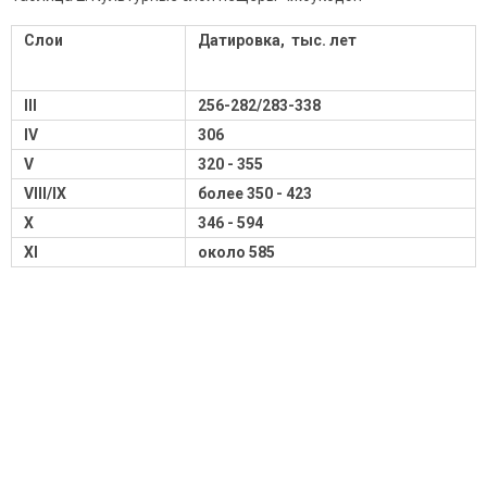
Слои
Датировка, тыс. лет
III
256-282/283-338
IV
306
V
320 - 355
VIII/IX
более 350 - 423
X
346 - 594
XI
около 585