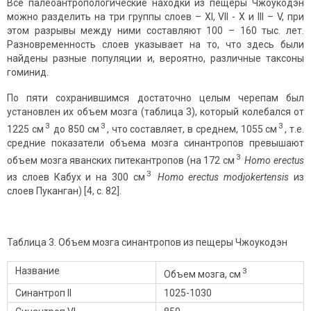
Все палеоантропологические находки из пещеры Чжоукодэн
можно разделить на три группы слоев – XI, VII - X и III – V, при
этом разрывы между ними составляют 100 – 160 тыс. лет.
Разновременность слоев указывает на то, что здесь были
найдены разные популяции и, вероятно, различные таксоны
гоминид.
По пяти сохранившимся достаточно целым черепам был
установлен их объем мозга (таблица 3), который колебался от
3
3
3
1225 см
до 850 см
, что составляет, в среднем, 1055 см
, т.е.
средние показатели объема мозга синантропов превышают
3
объем мозга яванских питекантропов (на 172 см
Homo
erectus
3
из слоев Кабух и на 300 см
Homo
erectus
modjokertensis
из
слоев Пуканган) [4, с. 82].
Таблица 3. Объем мозга синантропов из пещеры Чжоукодэн
Название
3
Объем мозга, см
Синантроп II
1025-1030