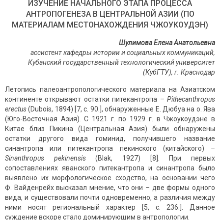
ИЗУЧЕНИЕ НАЧАЛЬНОГО ЭТАПА ПРОЦЕССА
АНТРОПОГЕНЕЗА В ЦЕНТРАЛЬНОЙ АЗИИ (ПО
МАТЕРИАЛАМ МЕСТОНАХОЖДЕНИЯ ЧЖОУКОУДЭН)
Шулимова Елена Анатольевна
ассистент кафедры истории и социальных коммуникаций,
Кубанский государственный технологический университет
(КубГТУ), г. Краснодар
Летопись палеоантропологического материала на Азиатском
континенте открывают остатки питекантропа –
Pithecanthropus
erectus
(Dubois, 1894) [7, с. 90.], обнаруженные Е. Дюбуа на о. Ява
(Юго-Восточная Азия). С 1921 г. по 1929 г. в Чжоукоудэне в
Китае близ Пикина (Центральная Азия) были обнаружены
остатки другого вида гоминид, получившего название
синантропа или питекантропа пекинского (китайского)
–
Sinanthropus
pekinensis
(Blak, 1927) [8]. При первых
сопоставлениях яванского питекантропа и синантропа было
выявлено их морфологическое сходство, на основании чего
Ф. Вайденрейх высказал мнение, что они – две формы одного
вида, и существовали почти одновременно, а различия между
ними носят региональный характер [5, с. 236.]. Данное
суждение вскоре стало доминирующим в антропологии.