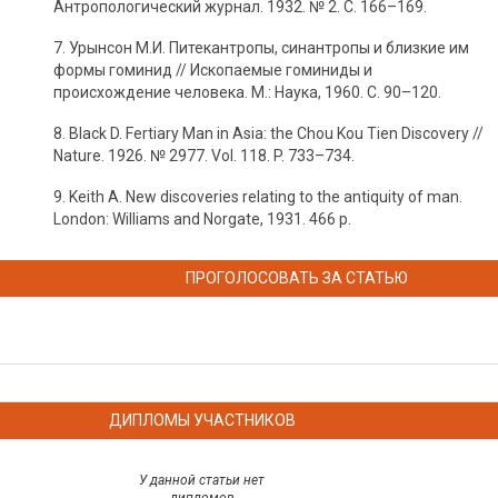
Антропологический журнал. 1932. № 2. С. 166–169.
7. Урынсон М.И. Питекантропы, синантропы и близкие им
формы гоминид // Ископаемые гоминиды и
происхождение человека. М.: Наука, 1960. С. 90–120.
8. Black D. Fertiary Man in Asia: the Chou Kou Tien Discovery //
Nature. 1926. № 2977. Vol. 118. P. 733–734.
9. Keith A. New discoveries relating to the antiquity of man.
London: Williams and Norgate, 1931. 466 p.
ПРОГОЛОСОВАТЬ ЗА СТАТЬЮ
ДИПЛОМЫ УЧАСТНИКОВ
У данной статьи нет
дипломов