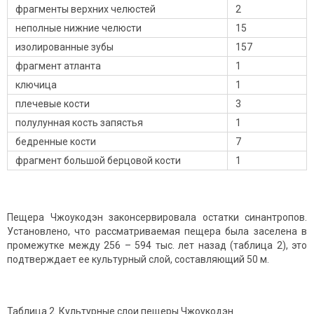
фрагменты верхних челюстей
2
неполные нижние челюсти
15
изолированные зубы
157
фрагмент атланта
1
ключица
1
плечевые кости
3
полулунная кость запястья
1
бедренные кости
7
фрагмент большой берцовой кости
1
Пещера Чжоукодэн законсервировала остатки синантропов.
Установлено, что рассматриваемая пещера была заселена в
промежутке между 256 – 594 тыс. лет назад (таблица 2), это
подтверждает ее культурный слой, составляющий 50 м.
Таблица 2. Культурные слои пещеры Чжоукодэн