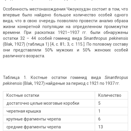
Особенность местонахождения Чжоукоудэн состоит в том, что
впервые было найдено большое количество особей одного
вида, что в свою очередь позволяло провести анализ образа
жизни конкретной популяции на определенном промежутке
времени. При раскопках 1921–1937 гг. были обнаружены
остатки 32 – 44 особей гоминид вида
Sinanthropus
pekinensis
(Blak, 1927) (таблица 1) [4, с. 81; 3, с. 115.]. По половому составу
они представляли 50% мужских и 50% женских особей
различного возраста.
Таблица 1. Костные остатки гоминид вида
Sinanthropus
pekinensis
(Blak, 1927) найденые за период с 1921 по 1937 гг.
Костные остатки
Количество
достаточно целые мозговые коробки
5
черепная крышка
1
крупные фрагменты черепа
6
средние фрагменты черепа
13