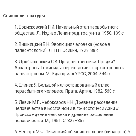
Список литературы:
1. Борисковский П.И. Начальный этап первобытного
общества. Л.: Изд-во Ленинград. гос. ун-та, 1950. 139 с.
2. Вишняцкий Б.Н. Эволюция человека (новое в
палеонтологии). Л.: П.П. Сойкин, 1928. 88 с.
3. Дробышевский С.В. Предшественники. Предки?
Архантропы. Гоминиды, переходные от архантропов к
палеантропам. М.: Едиториал УРСС, 2004. 344 с.
4. Елинек Я. Большой иллюстрированный атлас
первобытного человека. Прага: Артия, 1982. 560 с.
5. Левин М.Г., Чебоксаров Н.Н. Древнее расселение
человечества в Восточной и Юго-Восточной Азии //
Происхождение человека и древнее расселение
человечества. М., 1951. С. 325–355.
6. Нестурх М.Ф. Пикинский обезьяночеловек (синанроп) //